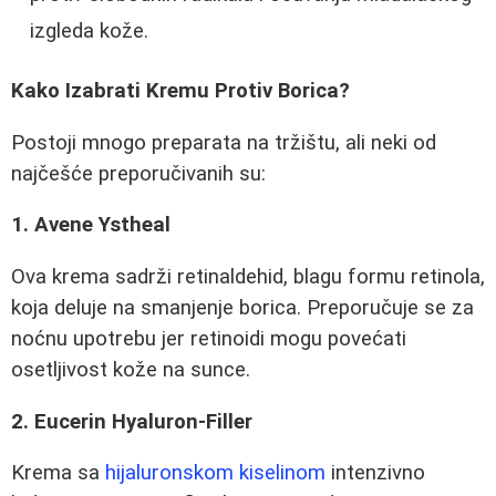
izgleda kože.
Kako Izabrati Kremu Protiv Borica?
Postoji mnogo preparata na tržištu, ali neki od
najčešće preporučivanih su:
1. Avene Ystheal
Ova krema sadrži retinaldehid, blagu formu retinola,
koja deluje na smanjenje borica. Preporučuje se za
noćnu upotrebu jer retinoidi mogu povećati
osetljivost kože na sunce.
2. Eucerin Hyaluron-Filler
Krema sa
hijaluronskom kiselinom
intenzivno