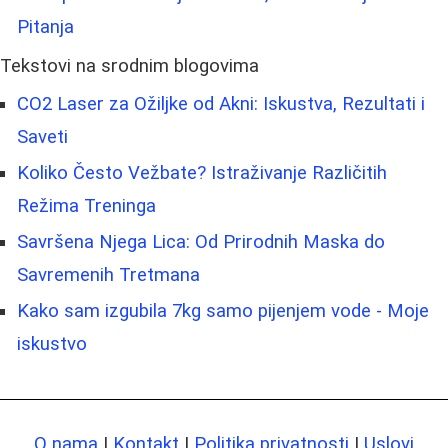
Pitanja
Tekstovi na srodnim blogovima
CO2 Laser za Ožiljke od Akni: Iskustva, Rezultati i
Saveti
Koliko Često Vežbate? Istraživanje Različitih
Režima Treninga
Savršena Njega Lica: Od Prirodnih Maska do
Savremenih Tretmana
Kako sam izgubila 7kg samo pijenjem vode - Moje
iskustvo
O nama
|
Kontakt
|
Politika privatnosti
|
Uslovi