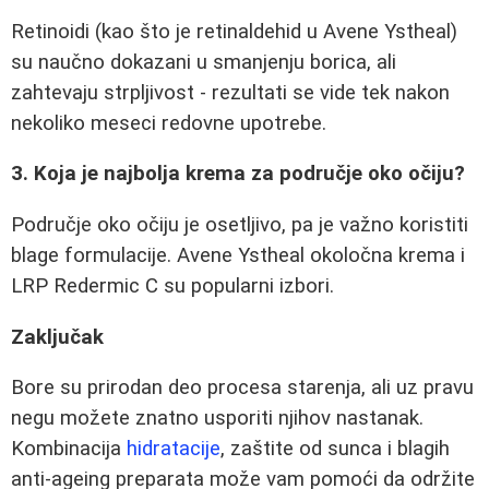
Retinoidi (kao što je retinaldehid u Avene Ystheal)
su naučno dokazani u smanjenju borica, ali
zahtevaju strpljivost - rezultati se vide tek nakon
nekoliko meseci redovne upotrebe.
3. Koja je najbolja krema za područje oko očiju?
Područje oko očiju je osetljivo, pa je važno koristiti
blage formulacije. Avene Ystheal okoločna krema i
LRP Redermic C su popularni izbori.
Zaključak
Bore su prirodan deo procesa starenja, ali uz pravu
negu možete znatno usporiti njihov nastanak.
Kombinacija
hidratacije
, zaštite od sunca i blagih
anti-ageing preparata može vam pomoći da održite