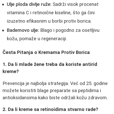
Ulje ploda divlje ruže:
Sadrži visok procenat
vitamina C i retinoične kiseline, što ga čini
izuzetno efikasnim u borbi protiv borica.
Bademovo ulje:
Blago i pogodno za osetljivu
kožu, pomaže u regeneraciji.
Česta Pitanja o Kremama Protiv Borica
1. Da li mlade žene treba da koriste antirid
kreme?
Prevencija je najbolja strategija. Već od 25. godine
možete koristiti blage preparate sa peptidima i
antioksidansima kako biste održali kožu zdravom.
2. Da li kreme sa retinoidima stvarno rade?