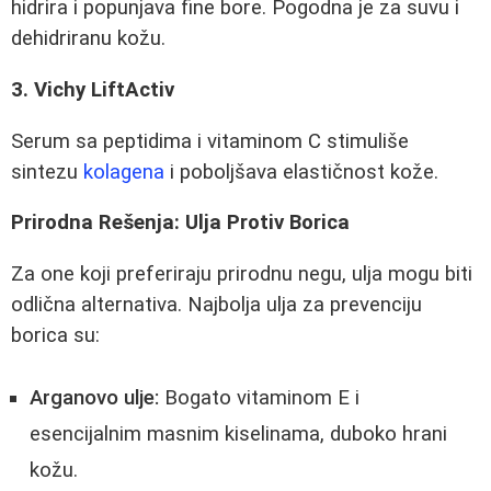
hidrira i popunjava fine bore. Pogodna je za suvu i
dehidriranu kožu.
3. Vichy LiftActiv
Serum sa peptidima i vitaminom C stimuliše
sintezu
kolagena
i poboljšava elastičnost kože.
Prirodna Rešenja: Ulja Protiv Borica
Za one koji preferiraju prirodnu negu, ulja mogu biti
odlična alternativa. Najbolja ulja za prevenciju
borica su:
Arganovo ulje:
Bogato vitaminom E i
esencijalnim masnim kiselinama, duboko hrani
kožu.