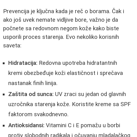
Prevencija je ključna kada je reč o borama. Čak i
ako još uvek nemate vidljive bore, važno je da
počnete sa redovnom negom kože kako biste
usporili proces starenja. Evo nekoliko korisnih
saveta:
Hidratacija:
Redovna upotreba hidratantnih
kremi obezbeđuje koži elastičnost i sprečava
nastanak finih linija.
Zaštita od sunca:
UV zraci su jedan od glavnih
uzročnika starenja kože. Koristite kreme sa SPF
faktorom svakodnevno.
Antioksidansi:
Vitamini C i E pomažu u borbi
protiv slobodnih radikala i očuvanju mladalačkog