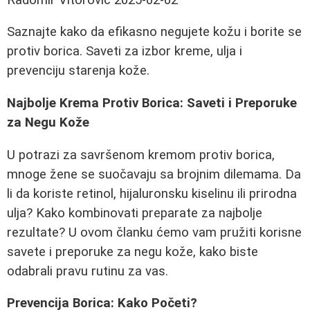
Saznajte kako da efikasno negujete kožu i borite se
protiv borica. Saveti za izbor kreme, ulja i
prevenciju starenja kože.
Najbolje Krema Protiv Borica: Saveti i Preporuke
za Negu Kože
U potrazi za savršenom kremom protiv borica,
mnoge žene se suočavaju sa brojnim dilemama. Da
li da koriste retinol, hijaluronsku kiselinu ili prirodna
ulja? Kako kombinovati preparate za najbolje
rezultate? U ovom članku ćemo vam pružiti korisne
savete i preporuke za negu kože, kako biste
odabrali pravu rutinu za vas.
Prevencija Borica: Kako Početi?