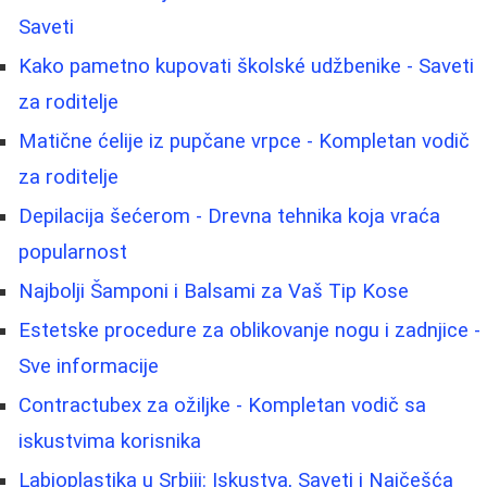
Saveti
Kako pametno kupovati školské udžbenike - Saveti
za roditelje
Matične ćelije iz pupčane vrpce - Kompletan vodič
za roditelje
Depilacija šećerom - Drevna tehnika koja vraća
popularnost
Najbolji Šamponi i Balsami za Vaš Tip Kose
Estetske procedure za oblikovanje nogu i zadnjice -
Sve informacije
Contractubex za ožiljke - Kompletan vodič sa
iskustvima korisnika
Labioplastika u Srbiji: Iskustva, Saveti i Najčešća