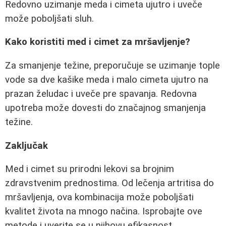
Redovno uzimanje meda i cimeta ujutro i uveče
može poboljšati sluh.
Kako koristiti med i cimet za mršavljenje?
Za smanjenje težine, preporučuje se uzimanje tople
vode sa dve kašike meda i malo cimeta ujutro na
prazan želudac i uveče pre spavanja. Redovna
upotreba može dovesti do značajnog smanjenja
težine.
Zaključak
Med i cimet su prirodni lekovi sa brojnim
zdravstvenim prednostima. Od lečenja artritisa do
mršavljenja, ova kombinacija može poboljšati
kvalitet života na mnogo načina. Isprobajte ove
metode i uverite se u njihovu efikasnost.