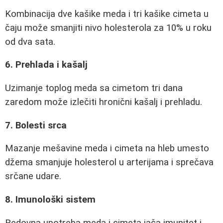
Kombinacija dve kašike meda i tri kašike cimeta u
čaju može smanjiti nivo holesterola za 10% u roku
od dva sata.
6. Prehlada i kašalj
Uzimanje toplog meda sa cimetom tri dana
zaredom može izlečiti hronični kašalj i prehladu.
7. Bolesti srca
Mazanje mešavine meda i cimeta na hleb umesto
džema smanjuje holesterol u arterijama i sprečava
srčane udare.
8. Imunološki sistem
Redovna upotreba meda i cimeta jača imunitet i