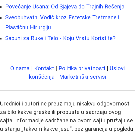
Povećanje Usana: Od Sjajeva do Trajnih Rešenja
Sveobuhvatni Vodič kroz Estetske Tretmane i
Plastičnu Hirurgiju
Sapuni za Ruke i Telo - Koju Vrstu Koristite?
O nama
|
Kontakt
|
Politika privatnosti
|
Uslovi
korišćenja
|
Marketinški servisi
Urednici i autori ne preuzimaju nikakvu odgovornost
za bilo kakve greške ili propuste u sadržaju ovog
sajta. Informacije sadržane na ovom sajtu pružaju se
u stanju „takvom kakve jesu“, bez garancija u pogledu