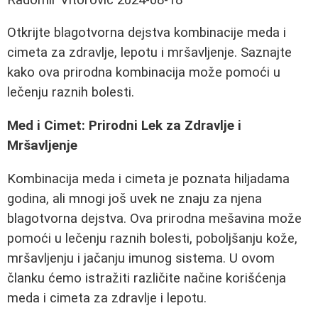
Otkrijte blagotvorna dejstva kombinacije meda i
cimeta za zdravlje, lepotu i mršavljenje. Saznajte
kako ova prirodna kombinacija može pomoći u
lečenju raznih bolesti.
Med i Cimet: Prirodni Lek za Zdravlje i
Mršavljenje
Kombinacija meda i cimeta je poznata hiljadama
godina, ali mnogi još uvek ne znaju za njena
blagotvorna dejstva. Ova prirodna mešavina može
pomoći u lečenju raznih bolesti, poboljšanju kože,
mršavljenju i jačanju imunog sistema. U ovom
članku ćemo istražiti različite načine korišćenja
meda i cimeta za zdravlje i lepotu.