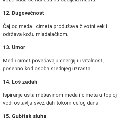
12. Dugovečnost
Čaj od meda i cimeta produžava životni vek i
održava kožu mladalačkom.
13. Umor
Med i cimet povećavaju energiju i vitalnost,
posebno kod osoba srednjeg uzrasta.
14. Loš zadah
Ispiranje usta mešavinom meda i cimeta u toploj
vodi ostavlja svež dah tokom celog dana.
15. Gubitak sluha