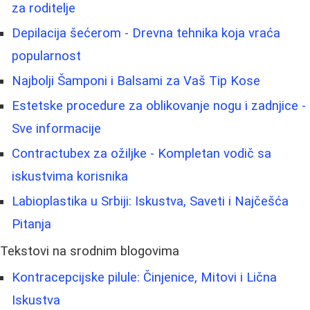
za roditelje
Depilacija šećerom - Drevna tehnika koja vraća
popularnost
Najbolji Šamponi i Balsami za Vaš Tip Kose
Estetske procedure za oblikovanje nogu i zadnjice -
Sve informacije
Contractubex za ožiljke - Kompletan vodič sa
iskustvima korisnika
Labioplastika u Srbiji: Iskustva, Saveti i Najčešća
Pitanja
Tekstovi na srodnim blogovima
Kontracepcijske pilule: Činjenice, Mitovi i Lična
Iskustva