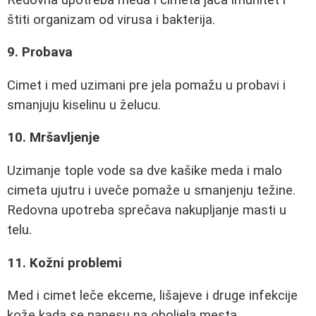
štiti organizam od virusa i bakterija.
9. Probava
Cimet i med uzimani pre jela pomažu u probavi i
smanjuju kiselinu u želucu.
10. Mršavljenje
Uzimanje tople vode sa dve kašike meda i malo
cimeta ujutru i uveče pomaže u smanjenju težine.
Redovna upotreba sprečava nakupljanje masti u
telu.
11. Kožni problemi
Med i cimet leče ekceme, lišajeve i druge infekcije
kože kada se nanesu na oboljela mesta.