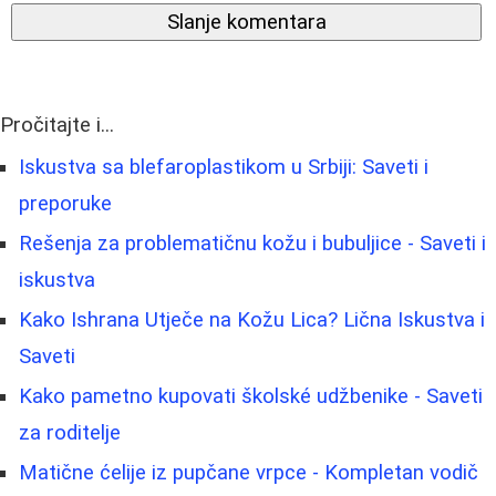
Slanje komentara
Pročitajte i...
Iskustva sa blefaroplastikom u Srbiji: Saveti i
preporuke
Rešenja za problematičnu kožu i bubuljice - Saveti i
iskustva
Kako Ishrana Utječe na Kožu Lica? Lična Iskustva i
Saveti
Kako pametno kupovati školské udžbenike - Saveti
za roditelje
Matične ćelije iz pupčane vrpce - Kompletan vodič