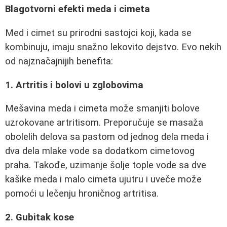
Blagotvorni efekti meda i cimeta
Med i cimet su prirodni sastojci koji, kada se
kombinuju, imaju snažno lekovito dejstvo. Evo nekih
od najznačajnijih benefita:
1. Artritis i bolovi u zglobovima
Mešavina meda i cimeta može smanjiti bolove
uzrokovane artritisom. Preporučuje se masaža
obolelih delova sa pastom od jednog dela meda i
dva dela mlake vode sa dodatkom cimetovog
praha. Takođe, uzimanje šolje tople vode sa dve
kašike meda i malo cimeta ujutru i uveče može
pomoći u lečenju hroničnog artritisa.
2. Gubitak kose