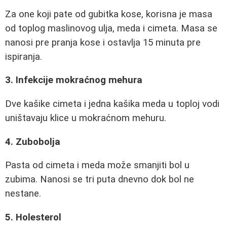
Za one koji pate od gubitka kose, korisna je masa
od toplog maslinovog ulja, meda i cimeta. Masa se
nanosi pre pranja kose i ostavlja 15 minuta pre
ispiranja.
3. Infekcije mokraćnog mehura
Dve kašike cimeta i jedna kašika meda u toploj vodi
uništavaju klice u mokraćnom mehuru.
4. Zubobolja
Pasta od cimeta i meda može smanjiti bol u
zubima. Nanosi se tri puta dnevno dok bol ne
nestane.
5. Holesterol