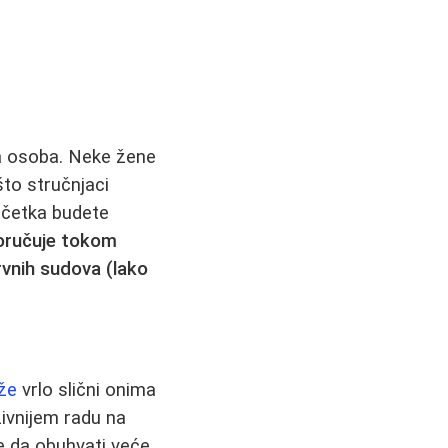
a osoba. Neke žene
što stručnjaci
očetka budete
oručuje tokom
rvnih sudova (lako
aže
vrlo slični onima
ivnijem radu na
e da obuhvati veće