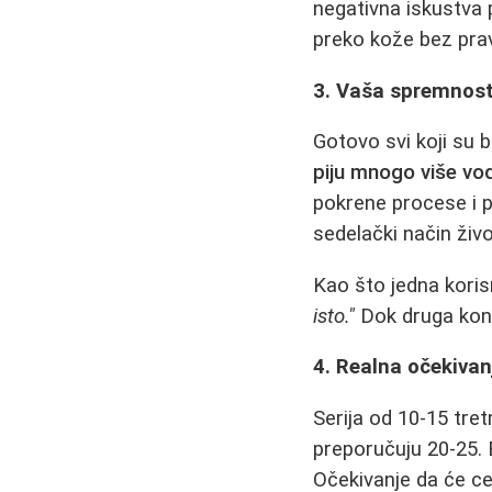
negativna iskustva
preko kože bez prav
3. Vaša spremnost
Gotovo svi koji su b
piju mnogo više vod
pokrene procese i p
sedelački način života
Kao što jedna koris
isto."
Dok druga kon
4. Realna očekivan
Serija od 10-15 tre
preporučuju 20-25. 
Očekivanje da će ce