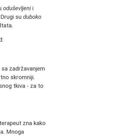
su
oduševljeni
i
. Drugi su
duboko
ltata.
d:
a sa zadržavanjem
atno skromniji.
nog tkiva - za to
 terapeut zna kako
nta. Mnoga