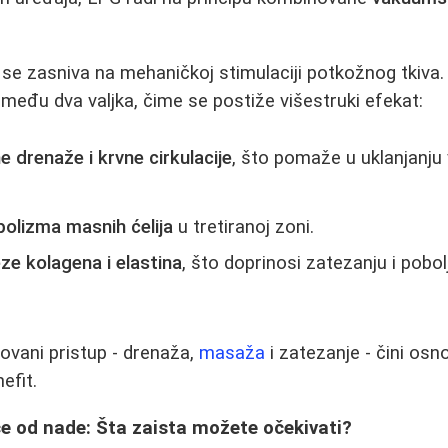
 se zasniva na mehaničkoj stimulaciji potkožnog tkiva.
zmeđu dva valjka, čime se postiže višestruki efekat:
e drenaže i krvne cirkulacije
, što pomaže u uklanjanju 
bolizma masnih ćelija
u tretiranoj zoni.
ze kolagena i elastina
, što doprinosi zatezanju i pobol
ovani pristup - drenaža,
masaža
i zatezanje - čini osn
efit.
ce od nade: Šta zaista možete očekivati?