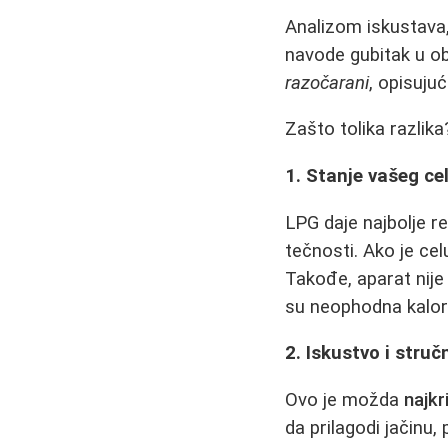
Analizom iskustava,
navode gubitak u obi
razočarani
, opisuju
Zašto tolika razlika
1. Stanje vašeg celu
LPG daje najbolje r
tečnosti. Ako je celu
Takođe, aparat nije
su neophodna kalorij
2. Iskustvo i stru
Ovo je možda
najkr
da prilagodi jačinu