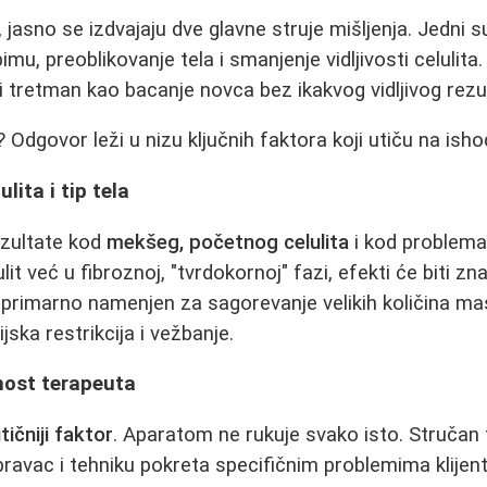
 jasno se izdvajaju dve glavne struje mišljenja. Jedni 
mu, preoblikovanje tela i smanjenje vidljivosti celulita
ći tretman kao bacanje novca bez ikakvog vidljivog rezu
? Odgovor leži u nizu ključnih faktora koji utiču na isho
lita i tip tela
ezultate kod
mekšeg, početnog celulita
i kod problem
lit već u fibroznoj, "tvrdokornoj" fazi, efekti će biti zn
 primarno namenjen za sagorevanje velikih količina mas
ska restrikcija i vežbanje.
čnost terapeuta
itičniji faktor
. Aparatom ne rukuje svako isto. Stručan
, pravac i tehniku pokreta specifičnim problemima klije