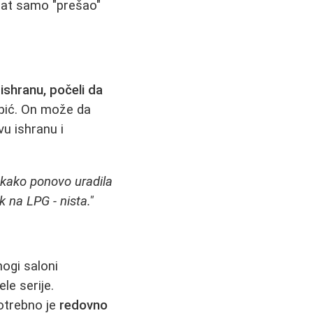
rat samo "prešao"
ishranu, počeli da
apić. On može da
vu ishranu i
vakako ponovo uradila
k na LPG - nista."
ogi saloni
le serije.
potrebno je
redovno