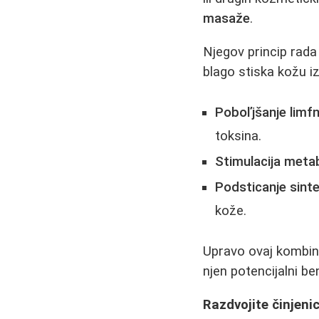
masaže
.
Njegov princip rada
blago stiska kožu i
Poboľjšanje limfn
toksina.
Stimulacija meta
Podsticanje sinte
kože.
Upravo ovaj kombin
njen potencijalni ben
Razdvojite činjeni