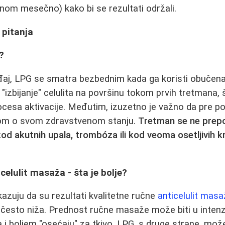
dnom mesečno) kako bi se rezultati održali.
 pitanja
?
đaj, LPG se smatra bezbednim kada ga koristi obučen
"izbijanje" celulita na površinu tokom prvih tretmana, 
cesa aktivacije. Međutim, izuzetno je važno da pre p
tom o svom zdravstvenom stanju.
Tretman se ne prep
kod akutnih upala, trombóza ili kod veoma osetljivih k
.
celulit masaža - šta je bolje?
zuju da su rezultati kvalitetne ručne
anticelulit mas
 često niža. Prednost ručne masaže može biti u intenz
i boljem "osećaju" za tkivo. LPG, s druge strane, mož