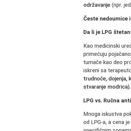
održavanje
(npr. je
Česte nedoumice i
Da li je LPG štetan
Kao medicinski ure
primećuju pojačano 
tumače kao deo pro
iskreni sa terapeu
trudnoće, dojenja, 
stvaranje modrica)
LPG vs. Ručna anti
Mnoga iskustva poka
od LPG-a, a cena je
specifičnim zonama 