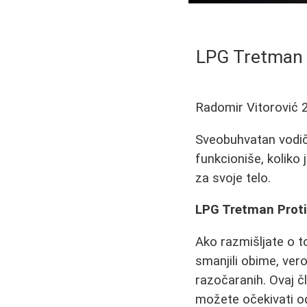
LPG Tretman P
Radomir Vitorović
Sveobuhvatan vodič 
funkcioniše, koliko 
za svoje telo.
LPG Tretman Proti
Ako razmišljate o t
smanjili obime, ver
razočaranih. Ovaj č
možete očekivati od