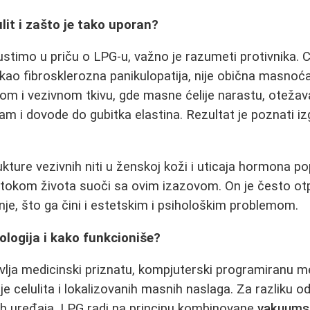
lit i zašto je tako uporan?
timo u priču o LPG-u, važno je razumeti protivnika. Cel
 kao fibrosklerozna panikulopatija, nije obična masnoća
 i vezivnom tkivu, gde masne ćelije narastu, otežavaj
m i dovode do gubitka elastina. Rezultat je poznati iz
ukture vezivnih niti u ženskoj koži i uticaja hormona p
tokom života suoči sa ovim izazovom. On je često ot
nje, što ga čini i estetskim i psihološkim problemom.
logija i kako funkcioniše?
vlja medicinski priznatu, kompjuterski programiranu 
je celulita i lokalizovanih masnih naslaga. Za razliku o
kih uređaja, LPG radi na principu kombinovane
vakuumsk