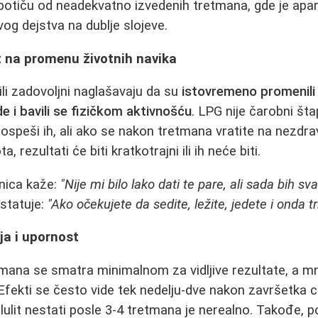
 potiču od neadekvatno izvedenih tretmana, gde je apa
og dejstva na dublje slojeve.
 na promenu životnih navika
ili zadovoljni naglašavaju da su
istovremeno promenili 
e i bavili se fizičkom aktivnošću
. LPG nije čarobni št
ospeši ih, ali ako se nakon tretmana vratite na nezdra
, rezultati će biti kratkotrajni ili ih neće biti.
nica kaže:
"Nije mi bilo lako dati te pare, ali sada bih s
statuje:
"Ako očekujete da sedite, ležite, jedete i onda tr
ja i upornost
tmana se smatra minimalnom za vidljive rezultate, a mn
Efekti se često vide tek nedelju-dve nakon završetka ce
lulit nestati posle 3-4 tretmana je nerealno. Takođe, 