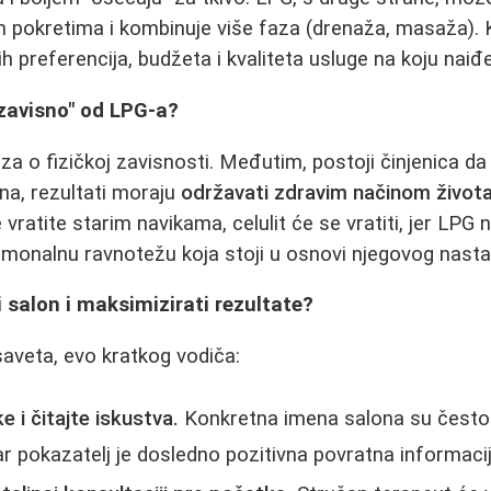
m pokretima i kombinuje više faza (drenaža, masaža).
ih preferencija, budžeta i kvaliteta usluge na koju naiđ
 "zavisno" od LPG-a?
 o fizičkoj zavisnosti. Međutim, postoji činjenica da 
na, rezultati moraju
održavati zdravim načinom život
e vratite starim navikama, celulit će se vratiti, jer LP
hormonalnu ravnotežu koja stoji u osnovi njegovog nast
i salon i maksimizirati rezultate?
aveta, evo kratkog vodiča:
 i čitajte iskustva.
Konkretna imena salona su često
r pokazatelj je dosledno pozitivna povratna informacij