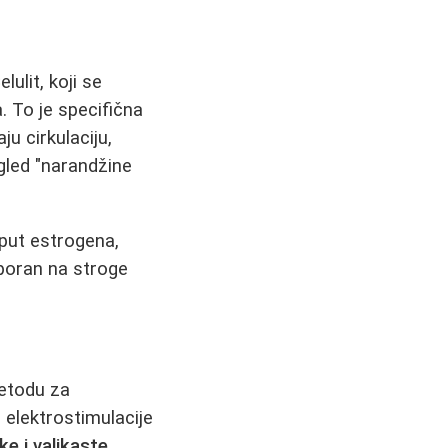
ulit, koji se
. To je specifična
u cirkulaciju,
gled "narandžine
oput estrogena,
poran na stroge
metodu za
d elektrostimulacije
e i valjkaste