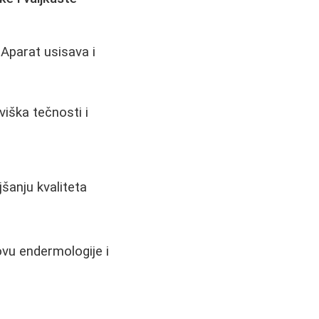
 Aparat usisava i
viška tečnosti i
jšanju kvaliteta
ovu endermologije i