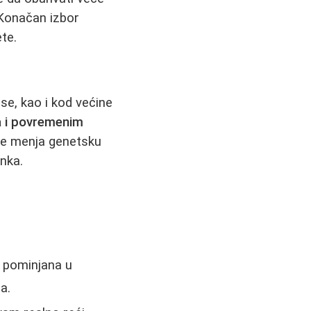
 Konačan izbor
ete.
se, kao i kod većine
a i povremenim
G ne menja genetsku
anka.
 pominjana u
a.