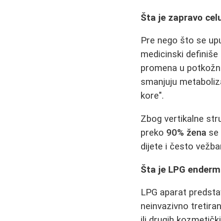
Šta je zapravo celu
Pre nego što se upus
medicinski definiše
promena u potkožnom
smanjuju metaboliza
kore".
Zbog vertikalne str
preko
90% žena
se 
dijete i često vežba
Šta je LPG endermo
LPG aparat predsta
neinvazivno tretiran
ili drugih kozmetič