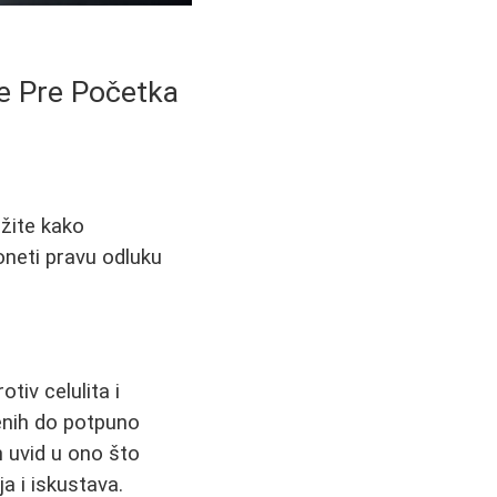
te Pre Početka
ažite kako
doneti pravu odluku
tiv celulita i
jenih do potpuno
n uvid u ono što
a i iskustava.