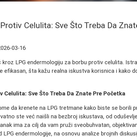
rotiv Celulita: Sve Što Treba Da Zna
2026-03-16
kroz LPG endermologiju za borbu protiv celulita. Istr
je efikasan, šta kažu realna iskustva korisnica i kako 
v Celulita: Sve Što Treba Da Znate Pre Početka
ome da krenete na LPG tretmane kako biste se borili pro
ovatno ste već naišli na bezbroj iskustava, od oduševl
lanak ima za cilj da vam pruži sveobuhvatan, objektiva
 LPG endermologije, na osnovu analize brojnih diskusij