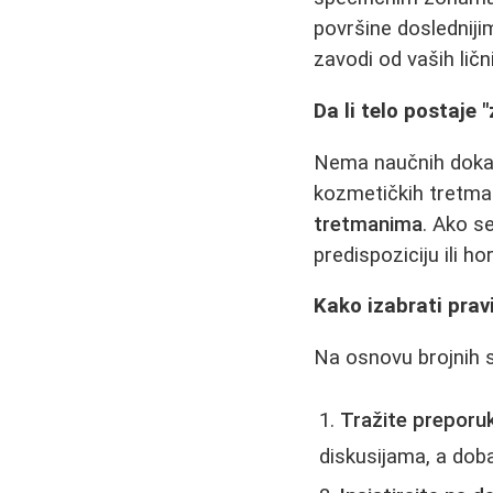
površine dosledniji
zavodi od vaših ličn
Da li telo postaje
Nema naučnih dokaza
kozmetičkih tretma
tretmanima
. Ako s
predispoziciju ili 
Kako izabrati prav
Na osnovu brojnih s
Tražite preporuke
diskusijama, a doba