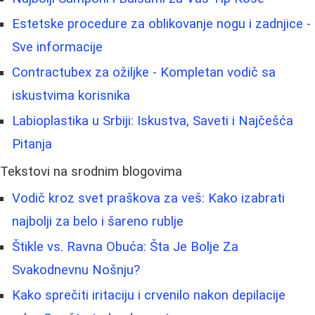
Estetske procedure za oblikovanje nogu i zadnjice -
Sve informacije
Contractubex za ožiljke - Kompletan vodič sa
iskustvima korisnika
Labioplastika u Srbiji: Iskustva, Saveti i Najčešća
Pitanja
Tekstovi na srodnim blogovima
Vodič kroz svet praškova za veš: Kako izabrati
najbolji za belo i šareno rublje
Štikle vs. Ravna Obuća: Šta Je Bolje Za
Svakodnevnu Nošnju?
Kako sprečiti iritaciju i crvenilo nakon depilacije