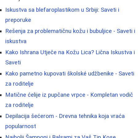
Iskustva sa blefaroplastikom u Srbiji: Saveti i
preporuke
Rešenja za problematičnu kožu i bubuljice - Saveti i
iskustva
Kako Ishrana Utječe na Kožu Lica? Lična Iskustva i
Saveti
Kako pametno kupovati školské udžbenike - Saveti
za roditelje
Matične ćelije iz pupčane vrpce - Kompletan vodič
za roditelje
Depilacija šećerom - Drevna tehnika koja vraća
popularnost
Najbolji Šamponi i Balsami za Vaš Tip Kose