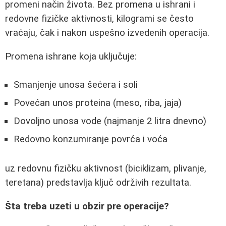
promeni način života. Bez promena u ishrani i
redovne fizičke aktivnosti, kilogrami se često
vraćaju, čak i nakon uspešno izvedenih operacija.
Promena ishrane koja uključuje:
Smanjenje unosa šećera i soli
Povećan unos proteina (meso, riba, jaja)
Dovoljno unosa vode (najmanje 2 litra dnevno)
Redovno konzumiranje povrća i voća
uz redovnu fizičku aktivnost (biciklizam, plivanje,
teretana) predstavlja ključ održivih rezultata.
Šta treba uzeti u obzir pre operacije?