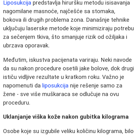
Liposukcija
predstavlja hiruršku metodu isisavanja
nagomilane masnoće, najčešće sa stomaka,
bokova ili drugih problema zona. Današnje tehnike
uključuju laserske metode koje minimiziraju potrebu
za sečenjem tkiva, što smanjuje rizik od ožiljaka i
ubrzava oporavak.
Međutim, iskustva pacijenata variraju. Neki navode
da su nakon procedure osetili jake bolove, dok drugi
ističu vidljive rezultate u kratkom roku. Važno je
napomenuti da
liposukcija
nije rešenje samo za
žene - sve više muškaraca se odlučuje na ovu
proceduru.
Uklanjanje viška kože nakon gubitka kilograma
Osobe koje su izgubile veliku količinu kilograma, bilo