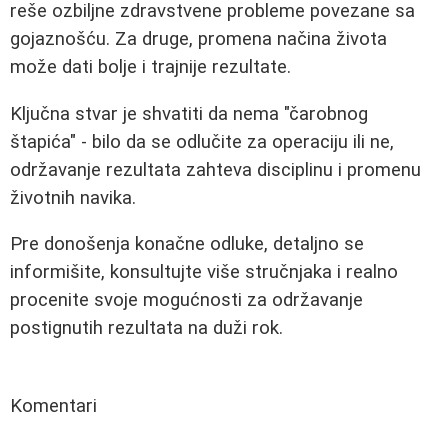
reše ozbiljne zdravstvene probleme povezane sa
gojaznošću. Za druge, promena načina života
može dati bolje i trajnije rezultate.
Ključna stvar je shvatiti da nema "čarobnog
štapića" - bilo da se odlučite za operaciju ili ne,
održavanje rezultata zahteva disciplinu i promenu
životnih navika.
Pre donošenja konačne odluke, detaljno se
informišite, konsultujte više stručnjaka i realno
procenite svoje mogućnosti za održavanje
postignutih rezultata na duži rok.
Komentari