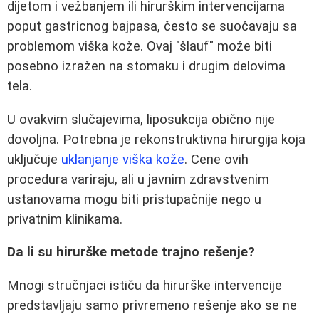
dijetom i vežbanjem ili hirurškim intervencijama
poput gastricnog bajpasa, često se suočavaju sa
problemom viška kože. Ovaj "šlauf" može biti
posebno izražen na stomaku i drugim delovima
tela.
U ovakvim slučajevima, liposukcija obično nije
dovoljna. Potrebna je rekonstruktivna hirurgija koja
uključuje
uklanjanje viška kože
. Cene ovih
procedura variraju, ali u javnim zdravstvenim
ustanovama mogu biti pristupačnije nego u
privatnim klinikama.
Da li su hirurške metode trajno rešenje?
Mnogi stručnjaci ističu da hirurške intervencije
predstavljaju samo privremeno rešenje ako se ne