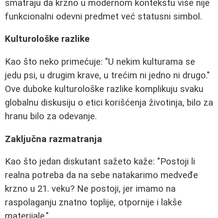
smatraju da krzno u modernom kontekstu više nije
funkcionalni odevni predmet već statusni simbol.
Kulturološke razlike
Kao što neko primećuje: "U nekim kulturama se
jedu psi, u drugim krave, u trećim ni jedno ni drugo."
Ove duboke kulturološke razlike komplikuju svaku
globalnu diskusiju o etici korišćenja životinja, bilo za
hranu bilo za odevanje.
Zaključna razmatranja
Kao što jedan diskutant sažeto kaže: "Postoji li
realna potreba da na sebe natakarimo medveđe
krzno u 21. veku? Ne postoji, jer imamo na
raspolaganju znatno toplije, otpornije i lakše
materijale."