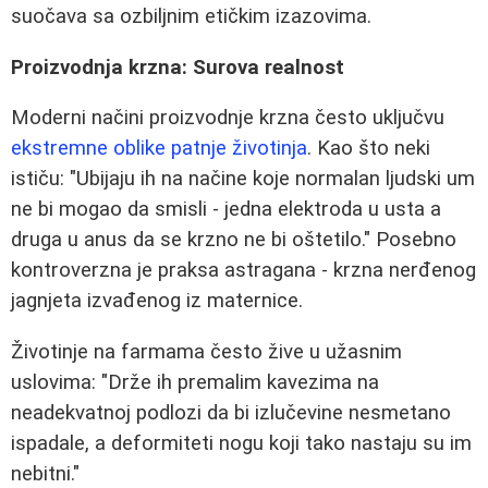
suočava sa ozbiljnim etičkim izazovima.
Proizvodnja krzna: Surova realnost
Moderni načini proizvodnje krzna često uključvu
ekstremne oblike patnje životinja
. Kao što neki
ističu: "Ubijaju ih na načine koje normalan ljudski um
ne bi mogao da smisli - jedna elektroda u usta a
druga u anus da se krzno ne bi oštetilo." Posebno
kontroverzna je praksa astragana - krzna nerđenog
jagnjeta izvađenog iz maternice.
Životinje na farmama često žive u užasnim
uslovima: "Drže ih premalim kavezima na
neadekvatnoj podlozi da bi izlučevine nesmetano
ispadale, a deformiteti nogu koji tako nastaju su im
nebitni."