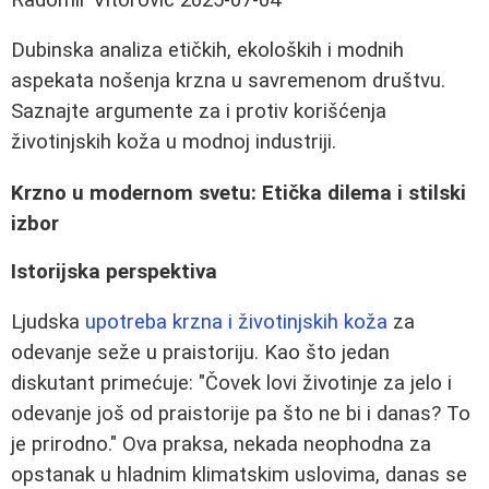
Dubinska analiza etičkih, ekoloških i modnih
aspekata nošenja krzna u savremenom društvu.
Saznajte argumente za i protiv korišćenja
životinjskih koža u modnoj industriji.
Krzno u modernom svetu: Etička dilema i stilski
izbor
Istorijska perspektiva
Ljudska
upotreba krzna i životinjskih koža
za
odevanje seže u praistoriju. Kao što jedan
diskutant primećuje: "Čovek lovi životinje za jelo i
odevanje još od praistorije pa što ne bi i danas? To
je prirodno." Ova praksa, nekada neophodna za
opstanak u hladnim klimatskim uslovima, danas se