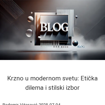
Krzno u modernom svetu: Etička
dilema i stilski izbor
Radomir Vitorović
2025-07-04