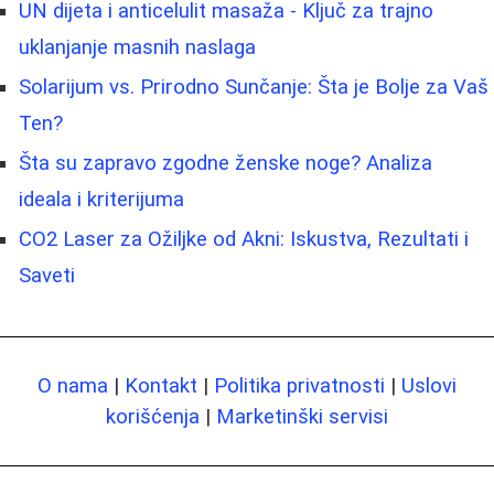
UN dijeta i anticelulit masaža - Ključ za trajno
uklanjanje masnih naslaga
Solarijum vs. Prirodno Sunčanje: Šta je Bolje za Vaš
Ten?
Šta su zapravo zgodne ženske noge? Analiza
ideala i kriterijuma
CO2 Laser za Ožiljke od Akni: Iskustva, Rezultati i
Saveti
O nama
|
Kontakt
|
Politika privatnosti
|
Uslovi
korišćenja
|
Marketinški servisi