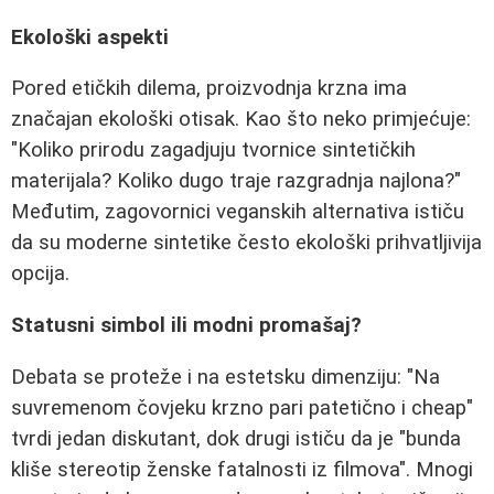
Ekološki aspekti
Pored etičkih dilema, proizvodnja krzna ima
značajan ekološki otisak. Kao što neko primjećuje:
"Koliko prirodu zagadjuju tvornice sintetičkih
materijala? Koliko dugo traje razgradnja najlona?"
Međutim, zagovornici veganskih alternativa ističu
da su moderne sintetike često ekološki prihvatljivija
opcija.
Statusni simbol ili modni promašaj?
Debata se proteže i na estetsku dimenziju: "Na
suvremenom čovjeku krzno pari patetično i cheap"
tvrdi jedan diskutant, dok drugi ističu da je "bunda
kliše stereotip ženske fatalnosti iz filmova". Mnogi