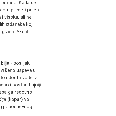
ala pomoć. Kada se
kicom preneti polen
i visoka, ali ne
ih izdanaka koji
 grana. Ako ih
bilja
- bosiljak,
 savršeno uspeva u
to i dosta vode, a
ao i postao bujniji.
treba ga redovno
ija
(kopar) voli
akog popodnevnog