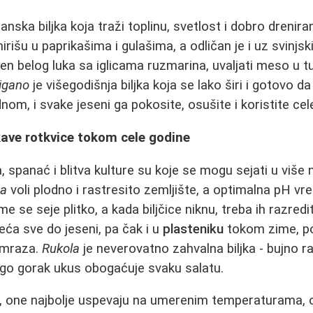
anska biljka koja traži toplinu, svetlost i dobro drenir
rišu u paprikašima i gulašima, a odličan je i uz svinjski 
n belog luka sa iglicama ruzmarina, uvaljati meso u t
igano
je višegodišnja biljka koja se lako širi i gotovo da
nom, i svake jeseni ga pokosite, osušite i koristite cel
skave rotkvice tokom cele godine
a, spanać i blitva kulture su koje se mogu sejati u viš
ta
voli plodno i rastresito zemljište, a optimalna pH vre
me se seje plitko, a kada biljčice niknu, treba ih razred
eća sve do jeseni, pa čak i u
plasteniku
tokom zime, po
 mraza.
Rukola
je neverovatno zahvalna biljka - bujno r
lago gorak ukus obogaćuje svaku salatu.
e, one najbolje uspevaju na umerenim temperaturama, o