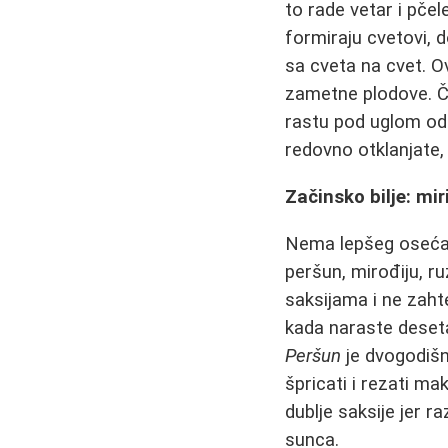
to rade vetar i pčel
formiraju cvetovi, d
sa cveta na cvet. Ov
zametne plodove. Če
rastu pod uglom od 
redovno otklanjate,
Začinsko bilje: mir
Nema lepšeg osećaj
peršun, mirođiju, ru
saksijama i ne zah
kada naraste deseta
Peršun
je dvogodišnj
špricati i rezati ma
dublje saksije jer r
sunca.