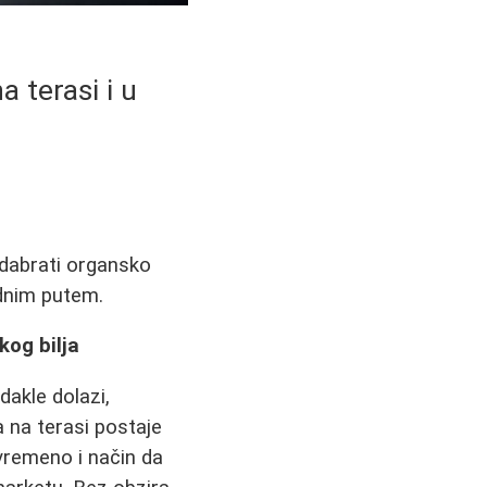
 terasi i u
odabrati organsko
odnim putem.
kog bilja
akle dolazi,
 na terasi postaje
ovremeno i način da