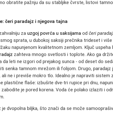
amo obratite pažnju da su stabljike čvrste, listovi tamn
: čeri paradajz i njegova tajna
 zahvalniju za
uzgoj povrća u saksijama
od
čeri parada
osmog sprata, u dubokoj saksiji prečnika trideset i viš
džaku napunjenom kvalitetnom zemljom. Ključ uspeha l
radajz
zahteva mnogo svetlosti i toplote. Ako ga držit
na da leti ne izgori od prejakog sunca - od deset do 
i senka tamnom mrežom ili folijom. Drugo, paradajz je
, ali ne i previše mokro tlo. Idealno je napraviti siste
 plastične flaše: izbušite dve-tri rupice pri dnu, napun
zabodite je pored korena. Voda će polako izlaziti i od
m.
z
je dvopolna biljka, što znači da se može samoopraši