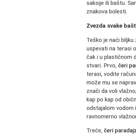
saksije ili baštu. S
znakova bolesti.
Zvezda svake bašte
Teško je naći biljku
uspevati na terasi 
čak i u plastičnom 
stvari. Prvo,
čeri pa
terasi, vodite raču
može mu se napravit
znači da voli vlažno
kap po kap od obične
odstajalom vodom i 
ravnomerno vlažno
Treće,
čeri paradaj