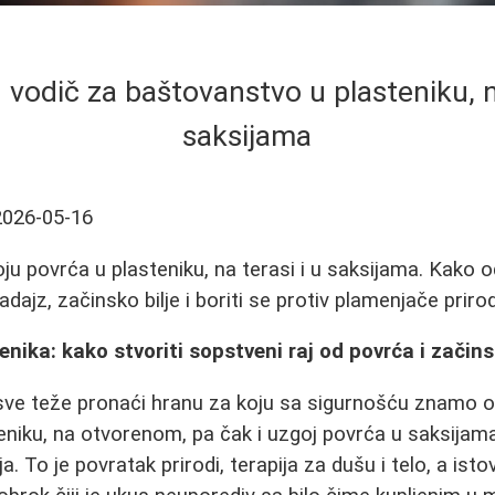
vodič za baštovanstvo u plasteniku, na
saksijama
2026-05-16
ju povrća u plasteniku, na terasi i u saksijama. Kako 
radajz, začinsko bilje i boriti se protiv plamenjače prir
nika: kako stvoriti sopstveni raj od povrća i začins
sve teže pronaći hranu za koju sa sigurnošću znamo od
eniku, na otvorenom, pa čak i uzgoj povrća u saksijama
. To je povratak prirodi, terapija za dušu i telo, a ist