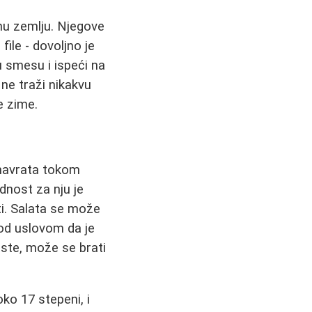
anu zemlju. Njegove
file - dovoljno je
u smesu i ispeći na
 ne traži nikakvu
e zime.
e navrata tokom
dnost za nju je
iti. Salata se može
d uslovom da je
aste, može se brati
ko 17 stepeni, i