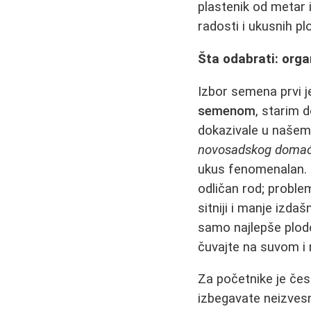
plastenik od metar 
radosti i ukusnih pl
Šta odabrati: orga
Izbor semena prvi j
semenom
, starim 
dokazivale u našem
novosadskog doma
ukus fenomenalan. H
odličan rod; proble
sitniji i manje izd
samo najlepše plodo
čuvajte na suvom 
Za početnike je čes
izbegavate neizvesno