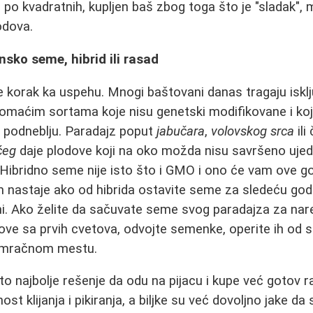
i po kvadratnih, kupljen baš zbog toga što je "sladak"
odova.
nsko seme, hibrid ili rasad
e korak ka uspehu. Mnogi baštovani danas tragaju iskl
domaćim sortama koje nisu genetski modifikovane i ko
 podneblju. Paradajz poput
jabučara
,
volovskog srca
ili
ćeg
daje plodove koji na oko možda nisu savršeno ujedn
ibridno seme nije isto što i GMO i ono će vam ove go
m nastaje ako od hibrida ostavite seme za sledeću godin
ašni. Ako želite da sačuvate seme svog paradajza za nar
ve sa prvih cvetova, odvojte semenke, operite ih od s
i mračnom mestu.
to najbolje rešenje da odu na pijacu i kupe već gotov 
st klijanja i pikiranja, a biljke su već dovoljno jake da