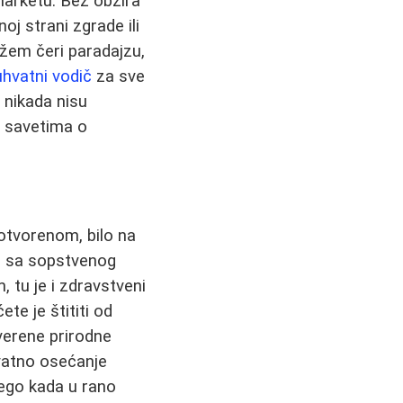
marketu. Bez obzira
oj strani zgrade ili
ežem čeri paradajzu,
hvatni vodič
za sve
 nikada nisu
za savetima o
 otvorenom, bilo na
jz sa sopstvenog
 tu je i zdravstveni
ete je štititi od
overene prirodne
ovatno osećanje
nego kada u rano