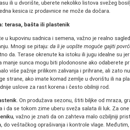
asu ili u dvorište, uberete nekoliko listova svežeg bosi
nijedna kesica iz prodavnice ne može da dočara.
: terasa, bašta ili plastenik
e u kupovinu sadnica i semena, važno je realno sagleda
nju. Mnogi se pitaju:
da li je uopšte moguće gajiti povrć
no da. Terase okrenute ka istoku ili jugu idealne su jer
e sa manje sunca mogu biti plodonosne ako odaberete pr
lo više pažnje prilikom zalivanja i prihrane, ali zato n
ge strane, ako imate komad zemlje u dvorištu ili na pl
dnije uslove za rast korena i često obilniji rod.
astenik
. On produžava sezonu, štiti biljke od mraza, gr
i da se tokom zime uberu sveža salata ili luk. Za one 
teniku
, važno je znati da on zahteva malo ozbiljniji pris
nja, do veštačkog oprašivanja i kontrole vlage. Međutim,