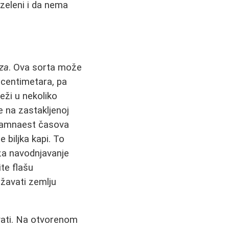
ozeleni i da nema
jza
. Ova sorta može
e centimetara, pa
eži u nekoliko
e na zastakljenoj
sedamnaest časova
 biljka kapi. To
m za navodnjavanje
ite flašu
ržavati zemlju
vati. Na otvorenom