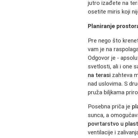
jutro izađete na ter
osetite miris koji 
Planiranje prostora
Pre nego što krenet
vam je na raspolaga
Odgovor je - apsolut
svetlosti, ali i on
na terasi
zahteva ma
nad uslovima. S dru
pruža biljkama priro
Posebna priča je
pl
sunca, a omogućava 
povrtarstvo u plas
ventilacije i zaliva