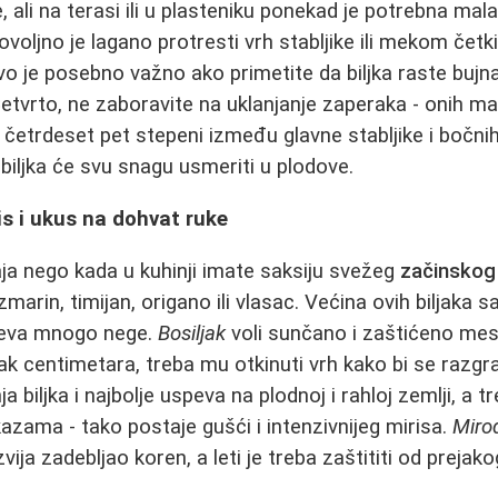
e, ali na terasi ili u plasteniku ponekad je potrebna m
ovoljno je lagano protresti vrh stabljike ili mekom čet
o je posebno važno ako primetite da biljka raste bujna 
tvrto, ne zaboravite na uklanjanje zaperaka - onih mal
četrdeset pet stepeni između glavne stabljike i bočnih
 biljka će svu snagu usmeriti u plodove.
is i ukus na dohvat ruke
a nego kada u kuhinji imate saksiju svežeg
začinskog 
zmarin, timijan, origano ili vlasac. Većina ovih biljaka
teva mnogo nege.
Bosiljak
voli sunčano i zaštićeno mes
k centimetara, treba mu otkinuti vrh kako bi se razgran
a biljka i najbolje uspeva na plodnoj i rahloj zemlji, a 
kazama - tako postaje gušći i intenzivnijeg mirisa.
Mirođ
azvija zadebljao koren, a leti je treba zaštititi od prej