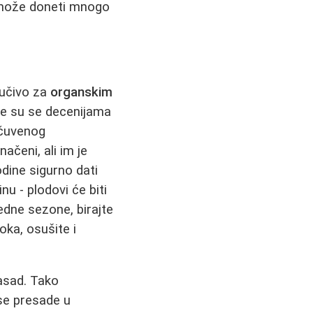
, može doneti mnogo
jučivo za
organskim
je su se decenijama
 čuvenog
ačeni, ali im je
dine sigurno dati
u - plodovi će biti
edne sezone, birajte
oka, osušite i
rasad. Tako
 se presade u