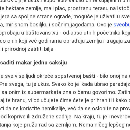
obrok čiji je ukus neuporediv sa bilo čime kupljenim u 
te hektare zemlje, mali plac, prostranu terasu na istočn
njera sa spoljne strane ograde, moguće je uživati u sv
a, mirisnom bosiljku i sočnim jagodama. Ovo je
sveobu
 oprobaju u baštovanstvu - od apsolutnih početnika koji
u, do onih koji već godinama obrađuju zemlju i tragaju 
prirodnoj zaštiti bilja.
saditi makar jednu saksiju
se sve više ljudi okreće sopstvenoj
bašti
- bilo onoj na
. Pre svega, tu je ukus. Svako ko je ikada ubrao parada
a sa onim iz supermarketa zna o čemu govorimo. Zatim,
ite hranu, vi odlučujete čime ćete je prihraniti i kako ć
ti da ne koristite hemikalije, već da se oslonite na pr
od koprive ili združene sadnje. Na kraju, tu je i never
štanja koje pruža rad sa zemljom. Nema ničeg lepšeg 