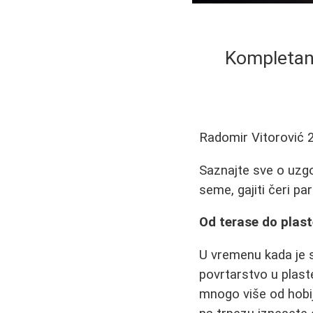
Kompletan 
Radomir Vitorović
Saznajte sve o uzgo
seme, gajiti čeri pa
Od terase do plaste
U vremenu kada je 
povrtarstvo u plast
mnogo više od hobija