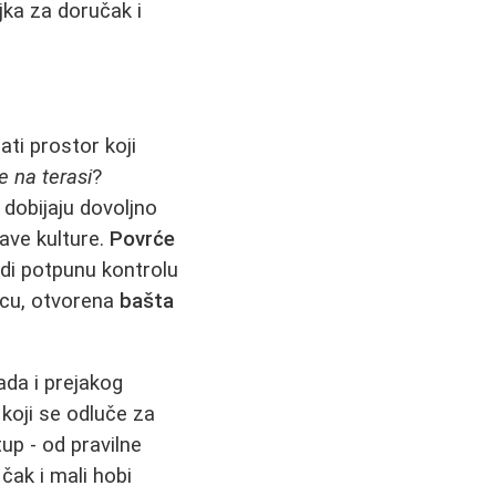
ljka za doručak i
ti prostor koji
e na terasi
?
 dobijaju dovoljno
ave kulture.
Povrće
udi potpunu kontrolu
acu, otvorena
bašta
ada i prejakog
koji se odluče za
tup - od pravilne
 čak i mali hobi