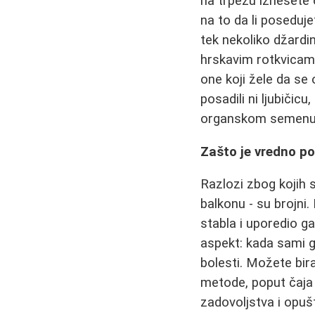
na trpezu iznesete 
na to da li poseduje
tek nekoliko džardi
hrskavim rotkvicam
one koji žele da se
posadili ni ljubičic
organskom semenu i 
Zašto je vredno po
Razlozi zbog kojih 
balkonu - su brojni
stabla i uporedio g
aspekt: kada sami gaj
bolesti. Možete bira
metode, poput čaja 
zadovoljstva i opu