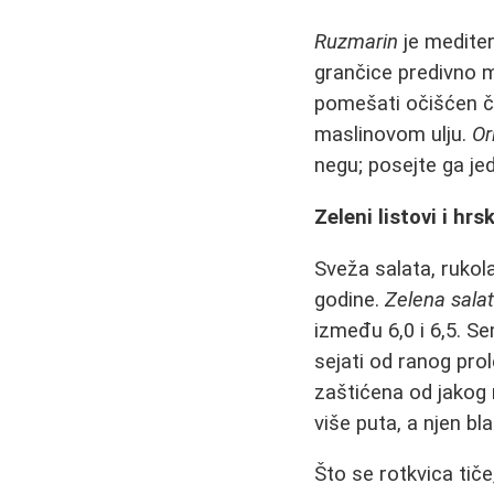
Ruzmarin
je mediter
grančice predivno mi
pomešati očišćen če
maslinovom ulju.
Or
negu; posejte ga jed
Zeleni listovi i hr
Sveža salata, rukol
godine.
Zelena sala
između 6,0 i 6,5. Se
sejati od ranog prol
zaštićena od jakog
više puta, a njen b
Što se rotkvica tič