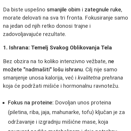
Da biste uspešno
smanjile obim
i
zategnule ruke
,
morate delovati na sva tri fronta. Fokusiranje samo
na jedan od njih retko donosi trajne i
zadovoljavajuće rezultate.
1. Ishrana: Temelj Svakog Oblikovanja Tela
Bez obzira na to koliko intenzivno vežbate,
ne
možete "nadmašiti" lošu ishranu
. Cilj nije samo
smanjenje unosa kalorija, već i
kvalitetna prehrana
koja će podržati mišiće i hormonalnu ravnotežu.
Fokus na proteine:
Dovoljan unos proteina
(piletina, riba, jaja, mahunarke, tofu) ključan je za
održavanje i izgradnju mišićne mase, koja