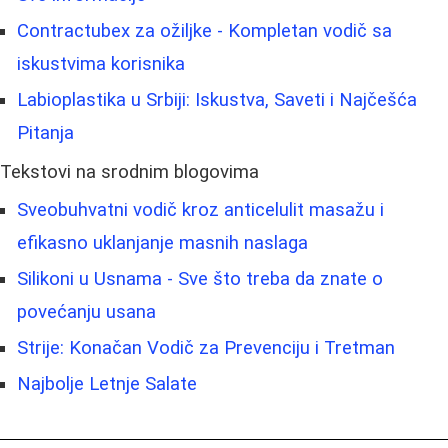
Contractubex za ožiljke - Kompletan vodič sa
iskustvima korisnika
Labioplastika u Srbiji: Iskustva, Saveti i Najčešća
Pitanja
Tekstovi na srodnim blogovima
Sveobuhvatni vodič kroz anticelulit masažu i
efikasno uklanjanje masnih naslaga
Silikoni u Usnama - Sve što treba da znate o
povećanju usana
Strije: Konačan Vodič za Prevenciju i Tretman
Najbolje Letnje Salate