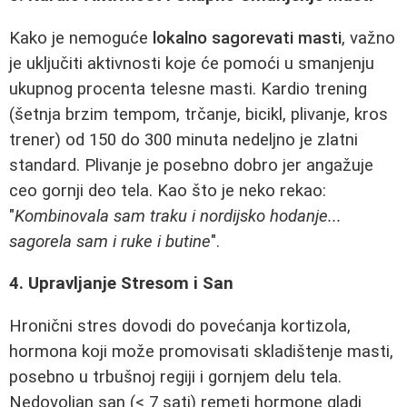
Kako je nemoguće
lokalno sagorevati masti
, važno
je uključiti aktivnosti koje će pomoći u smanjenju
ukupnog procenta telesne masti. Kardio trening
(šetnja brzim tempom, trčanje, bicikl, plivanje, kros
trener) od 150 do 300 minuta nedeljno je zlatni
standard. Plivanje je posebno dobro jer angažuje
ceo gornji deo tela. Kao što je neko rekao:
"
Kombinovala sam traku i nordijsko hodanje...
sagorela sam i ruke i butine
".
4. Upravljanje Stresom i San
Hronični stres dovodi do povećanja kortizola,
hormona koji može promovisati skladištenje masti,
posebno u trbušnoj regiji i gornjem delu tela.
Nedovoljan san (< 7 sati) remeti hormone gladi