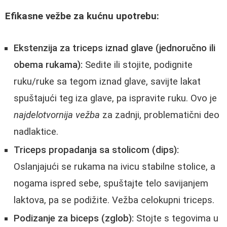
Efikasne vežbe za kućnu upotrebu:
Ekstenzija za triceps iznad glave (jednoručno ili
obema rukama):
Sedite ili stojite, podignite
ruku/ruke sa tegom iznad glave, savijte lakat
spuštajući teg iza glave, pa ispravite ruku. Ovo je
najdelotvornija vežba
za zadnji, problematični deo
nadlaktice.
Triceps propadanja sa stolicom (dips):
Oslanjajući se rukama na ivicu stabilne stolice, a
nogama ispred sebe, spuštajte telo savijanjem
laktova, pa se podižite. Vežba celokupni triceps.
Podizanje za biceps (zglob):
Stojte s tegovima u