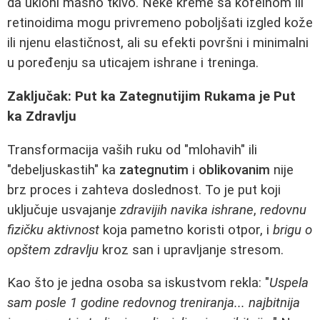
da ukloni masno tkivo. Neke kreme sa kofeinom ili
retinoidima mogu privremeno poboljšati izgled kože
ili njenu elastičnost, ali su efekti površni i minimalni
u poređenju sa uticajem ishrane i treninga.
Zaključak: Put ka Zategnutijim Rukama je Put
ka Zdravlju
Transformacija vaših ruku od "mlohavih" ili
"debeljuskastih" ka
zategnutim
i
oblikovanim
nije
brz proces i zahteva doslednost. To je put koji
uključuje usvajanje
zdravijih navika ishrane
,
redovnu
fizičku aktivnost
koja pametno koristi otpor, i
brigu o
opštem zdravlju
kroz san i upravljanje stresom.
Kao što je jedna osoba sa iskustvom rekla: "
Uspela
sam posle 1 godine redovnog treniranja... najbitnija