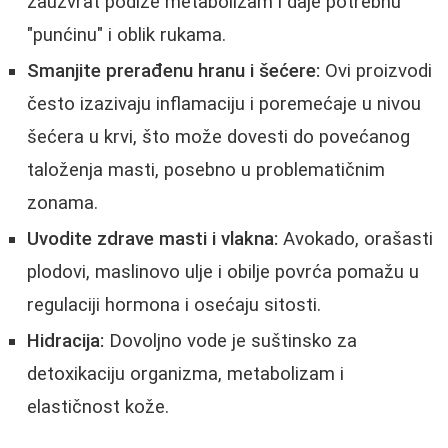
zauzvrat podiže metabolizam i daje potrebnu
"punćinu" i oblik rukama.
Smanjite prerađenu hranu i šećere:
Ovi proizvodi
često izazivaju inflamaciju i poremećaje u nivou
šećera u krvi, što može dovesti do povećanog
taloženja masti, posebno u problematičnim
zonama.
Uvodite zdrave masti i vlakna:
Avokado, orašasti
plodovi, maslinovo ulje i obilje povrća pomažu u
regulaciji hormona i osećaju sitosti.
Hidracija:
Dovoljno vode je suštinsko za
detoxikaciju organizma, metabolizam i
elastičnost kože.