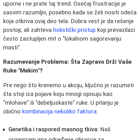
uporne i ne prate taj trend. Osećaj frustracije je
sasvim razumljiv, posebno kada se želi nositi odeća
koja otkriva ovaj deo tela. Dobra vest je da rešenje
postoji, ali zahteva
holistički pristup
koji prevazilazi
često zastupljen mit o "lokalnom sagorevanju
masti".
Razumevanje Problema: Šta Zapravo Drži Vaše
Ruke "Mekim"?
Pre nego što krenemo u akciju, ključno je razumeti
šta stoji iza pojave koju mnogi opisuju kao
"mlohave" ili "debeljuskaste" ruke. U pitanju je
obično
kombinacija nekoliko faktora
:
Genetika i raspored masnog tkiva:
Naš
organizam ima određene obrasce za