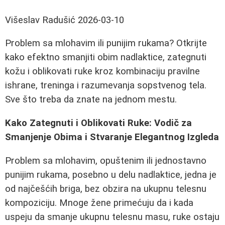
Višeslav Radušić
2026-03-10
Problem sa mlohavim ili punijim rukama? Otkrijte
kako efektno smanjiti obim nadlaktice, zategnuti
kožu i oblikovati ruke kroz kombinaciju pravilne
ishrane, treninga i razumevanja sopstvenog tela.
Sve što treba da znate na jednom mestu.
Kako Zategnuti i Oblikovati Ruke: Vodič za
Smanjenje Obima i Stvaranje Elegantnog Izgleda
Problem sa mlohavim, opuštenim ili jednostavno
punijim rukama, posebno u delu nadlaktice, jedna je
od najčešćih briga, bez obzira na ukupnu telesnu
kompoziciju. Mnoge žene primećuju da i kada
uspeju da smanje ukupnu telesnu masu, ruke ostaju