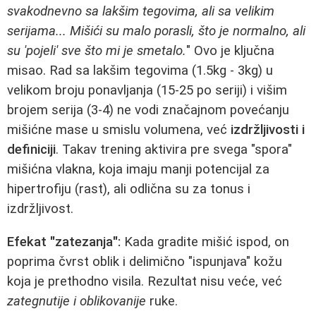
svakodnevno sa lakšim tegovima, ali sa velikim
serijama... Mišići su malo porasli, što je normalno, ali
su 'pojeli' sve što mi je smetalo.
" Ovo je ključna
misao. Rad sa lakšim tegovima (1.5kg - 3kg) u
velikom broju ponavljanja (15-25 po seriji) i višim
brojem serija (3-4) ne vodi značajnom povećanju
mišićne mase u smislu volumena, već
izdržljivosti i
definiciji
. Takav trening aktivira pre svega "spora"
mišićna vlakna, koja imaju manji potencijal za
hipertrofiju (rast), ali odlična su za tonus i
izdržljivost.
Efekat "zatezanja":
Kada gradite mišić ispod, on
poprima čvrst oblik i delimično "ispunjava" kožu
koja je prethodno visila. Rezultat nisu veće, već
zategnutije i oblikovanije
ruke.