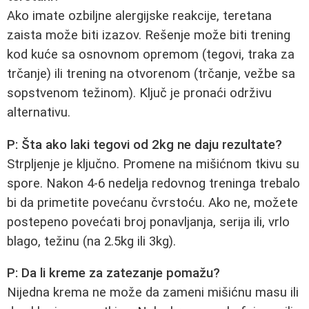
Ako imate ozbiljne alergijske reakcije, teretana
zaista može biti izazov. Rešenje može biti trening
kod kuće sa osnovnom opremom (tegovi, traka za
trčanje) ili trening na otvorenom (trčanje, vežbe sa
sopstvenom težinom). Ključ je pronaći održivu
alternativu.
P: Šta ako laki tegovi od 2kg ne daju rezultate?
Strpljenje je ključno. Promene na mišićnom tkivu su
spore. Nakon 4-6 nedelja redovnog treninga trebalo
bi da primetite povećanu čvrstoću. Ako ne, možete
postepeno povećati broj ponavljanja, serija ili, vrlo
blago, težinu (na 2.5kg ili 3kg).
P: Da li kreme za zatezanje pomažu?
Nijedna krema ne može da zameni mišićnu masu ili