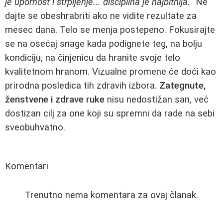
je upornost i strpljenje... disciplina je najbitnija.
" Ne
dajte se obeshrabriti ako ne vidite rezultate za
mesec dana. Telo se menja postepeno. Fokusirajte
se na osećaj snage kada podignete teg, na bolju
kondiciju, na činjenicu da hranite svoje telo
kvalitetnom hranom. Vizualne promene će doći kao
prirodna posledica tih zdravih izbora.
Zategnute,
ženstvene i zdrave ruke
nisu nedostižan san, već
dostizan cilj za one koji su spremni da rade na sebi
sveobuhvatno.
Komentari
Trenutno nema komentara za ovaj članak.