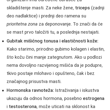
skladištenje masti. Za neke žene,
triceps
(zadnji
deo nadlaktice) i prednji deo ramena su
prioritetna zona
za deponovanje. To znači da će
se mast prvo taložiti tu, a poslednja nestajati.
Gubitak mišićnog tonusa i elastičnosti kože:
Kako starimo, prirodno gubimo kolagen i elastin,
što kožu čini manje zategnutom. Ako u podlozi
nema dovoljno razvijenog mišića da je podupre,
tkivo postaje mlohavo i opušteno, čak i bez
značajnog prisustva masti.
Hormonska ravnoteža:
Istraživanja i iskustva
ukazuju da odnos hormona, posebno
estrogena
i
testosterona
, može uticati na sklonost ka