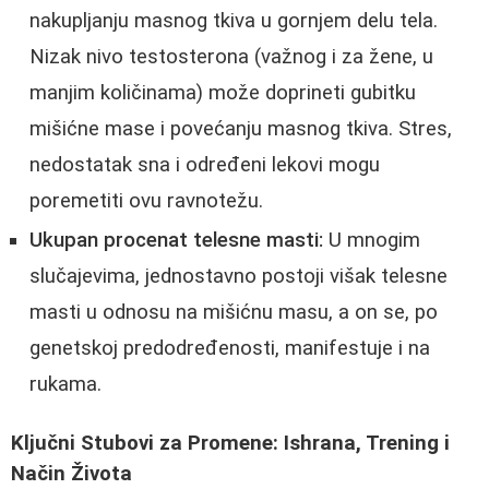
nakupljanju masnog tkiva u gornjem delu tela.
Nizak nivo testosterona (važnog i za žene, u
manjim količinama) može doprineti gubitku
mišićne mase i povećanju masnog tkiva. Stres,
nedostatak sna i određeni lekovi mogu
poremetiti ovu ravnotežu.
Ukupan procenat telesne masti:
U mnogim
slučajevima, jednostavno postoji višak telesne
masti u odnosu na mišićnu masu, a on se, po
genetskoj predodređenosti, manifestuje i na
rukama.
Ključni Stubovi za Promene: Ishrana, Trening i
Način Života