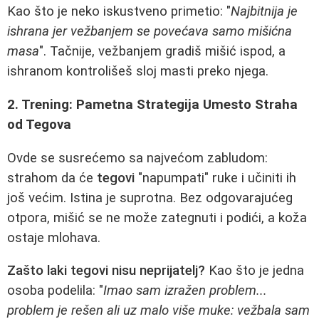
Kao što je neko iskustveno primetio: "
Najbitnija je
ishrana jer vežbanjem se povećava samo mišićna
masa
". Tačnije, vežbanjem gradiš mišić ispod, a
ishranom kontrolišeš sloj masti preko njega.
2. Trening: Pametna Strategija Umesto Straha
od Tegova
Ovde se susrećemo sa najvećom zabludom:
strahom da će
tegovi
"napumpati" ruke i učiniti ih
još većim. Istina je suprotna. Bez odgovarajućeg
otpora, mišić se ne može zategnuti i podići, a koža
ostaje mlohava.
Zašto laki tegovi nisu neprijatelj?
Kao što je jedna
osoba podelila: "
Imao sam izražen problem...
problem je rešen ali uz malo više muke: vežbala sam