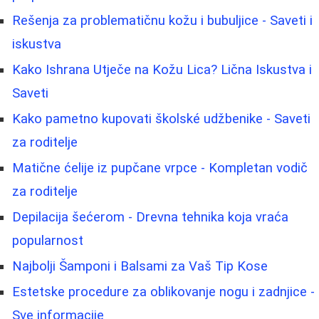
Rešenja za problematičnu kožu i bubuljice - Saveti i
iskustva
Kako Ishrana Utječe na Kožu Lica? Lična Iskustva i
Saveti
Kako pametno kupovati školské udžbenike - Saveti
za roditelje
Matične ćelije iz pupčane vrpce - Kompletan vodič
za roditelje
Depilacija šećerom - Drevna tehnika koja vraća
popularnost
Najbolji Šamponi i Balsami za Vaš Tip Kose
Estetske procedure za oblikovanje nogu i zadnjice -
Sve informacije