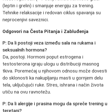
(leptin i grelin) i smanjuje energiju za trening.
Tehnike relaksacije i redovan ciklus spavanja su
neprocenjivi saveznici.
Odgovori na Česta Pitanja i Zabluđenja
P: Da li postoji veza između sala na rukama i
seksualnih hormona?
Da, postoji. Hormoni poput estrogena i
testosterona igraju ulogu u distribuciji masnog
tkiva. Poremećaj u njihovom odnosu može dovesti
do sklonosti ka nakupljanju masti u gornjem delu
tela, uključujući ruke. Stres, ishrana i način života
utiču na ovu ravnotežu.
P: Da li alergije i prasina mogu da spreče trening u
teretani?