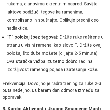
rukama, dlanovima okrenutim napred. Savijte
laktove podižući tegove ka ramenima,
kontrolisano ih spuštajte. Oblikuje prednji deo
nadlaktice.
"T" položaj (bez tegova):
Držite ruke raširene u
stranu u visini ramena, kao slovo T. Držite ovaj
položaj što duže možete (ciljajte 2-5 minuta).
Ova statička vežba izuzetno dobro radi na
izdržljivost ramenog pojasa i zatezanje kože.
Frekvencija: Dovoljno je raditi trening za ruke 2-3
puta nedeljno, uz barem dan odmora između za
oporavak.
3. Kardio Aktivnost i Ukupno Smanjenje Masti