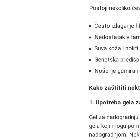
Postoji nekoliko čes
Često izlaganje h
Nedostatak vitam
Suva koža i nokti
Genetska predispo
Nošenje gumiranih
Kako zaštititi nokt
1. Upotreba gela z
Gel za nadogradnju 
gela koji mogu pom
nadogradnjom. Neki 