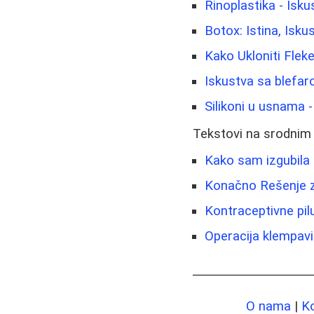
Rinoplastika - Isku
Botox: Istina, Iskus
Kako Ukloniti Fleke
Iskustva sa blefaro
Silikoni u usnama 
Tekstovi na srodnim
Kako sam izgubila 
Konačno Rešenje z
Kontraceptivne pilu
Operacija klempavih
O nama
|
K