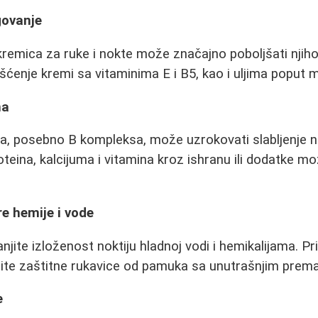
govanje
remica za ruke i nokte može značajno poboljšati njiho
šćenje kremi sa vitaminima E i B5, kao i uljima poput m
na
a, posebno B kompleksa, može uzrokovati slabljenje n
roteina, kalcijuma i vitamina kroz ishranu ili dodatke 
re hemije i vode
ite izloženost noktiju hladnoj vodi i hemikalijama. Pri 
stite zaštitne rukavice od pamuka sa unutrašnjim pre
e