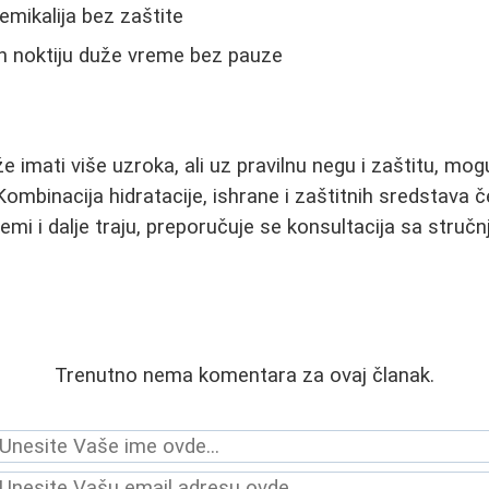
emikalija bez zaštite
h noktiju duže vreme bez pauze
e imati više uzroka, ali uz pravilnu negu i zaštitu, mogu
ombinacija hidratacije, ishrane i zaštitnih sredstava č
emi i dalje traju, preporučuje se konsultacija sa struč
Trenutno nema komentara za ovaj članak.