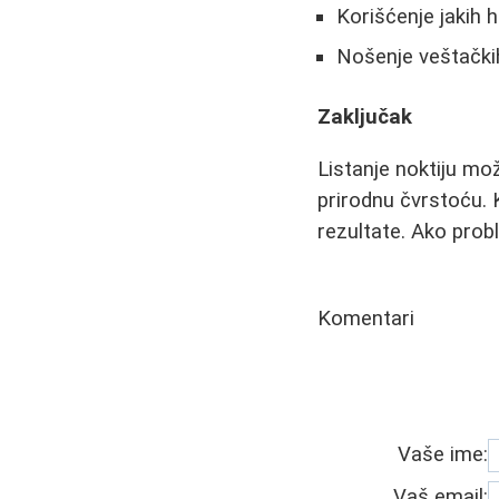
Korišćenje jakih h
Nošenje veštački
Zaključak
Listanje noktiju mož
prirodnu čvrstoću. K
rezultate. Ako probl
Komentari
Vaše ime:
Vaš email: