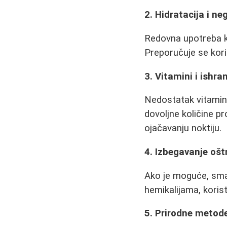
2. Hidratacija i ne
Redovna upotreba k
Preporučuje se kori
3. Vitamini i ishra
Nedostatak vitamin
dovoljne količine p
ojačavanju noktiju.
4. Izbegavanje ošt
Ako je moguće, smanj
hemikalijama, kori
5. Prirodne metod