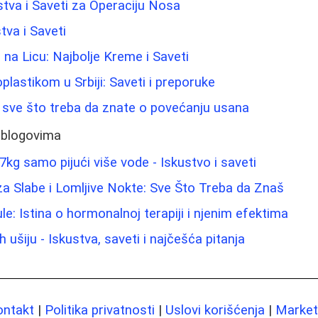
stva i Saveti za Operaciju Nosa
tva i Saveti
 na Licu: Najbolje Kreme i Saveti
plastikom u Srbiji: Saveti i preporuke
- sve što treba da znate o povećanju usana
 blogovima
7kg samo pijući više vode - Iskustvo i saveti
a Slabe i Lomljive Nokte: Sve Što Treba da Znaš
le: Istina o hormonalnoj terapiji i njenim efektima
 ušiju - Iskustva, saveti i najčešća pitanja
ontakt
|
Politika privatnosti
|
Uslovi korišćenja
|
Marketi