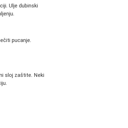
ji. Ulje dubinski
ljenju.
ečiti pucanje.
i sloj zaštite. Neki
ju.