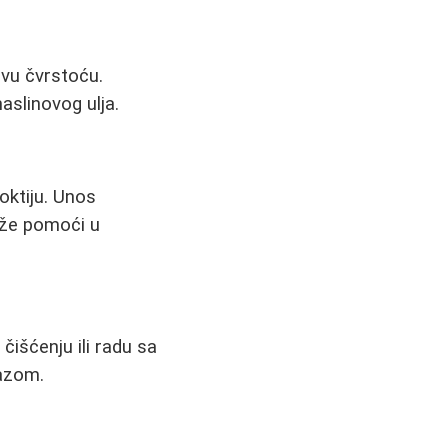
vu čvrstoću.
aslinovog ulja.
oktiju. Unos
može pomoći u
čišćenju ili radu sa
mazom.