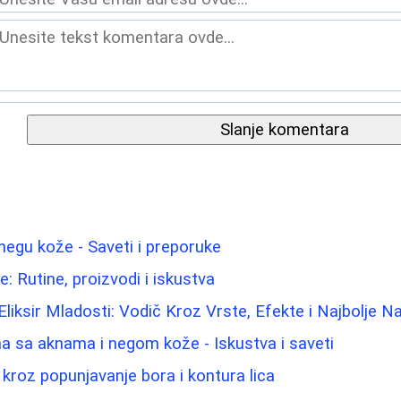
Slanje komentara
 negu kože - Saveti i preporuke
: Rutine, proizvodi i iskustva
 Eliksir Mladosti: Vodič Kroz Vrste, Efekte i Najbolje 
a sa aknama i negom kože - Iskustva i saveti
ič kroz popunjavanje bora i kontura lica