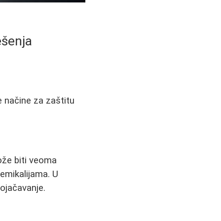
ešenja
ne načine za zaštitu
može biti veoma
hemikalijama. U
 ojačavanje.