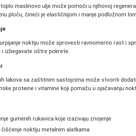
 toplo maslinovo ulje može pomoći u njihovoj regeneraci
ktnu ploču, čineći je elastičnijom i manje podložnom lom
nje
turpijanje noktiju može sprovesti ravnomerno rast i spr
je i izbegavate oštre pokrete.
u
nih lakova sa zaštitnim sastojcima može stvoriti dodatn
nske proteine i vitamine koji pomažu u ojačavanju nokti
nje gumenih rukavica koje izazivaju znojenje
 čišćenje noktiju metalnim alatkama