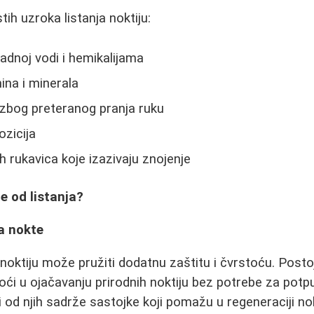
tih uzroka listanja noktiju:
ladnoj vodi i hemikalijama
ina i minerala
 zbog preteranog pranja ruku
zicija
 rukavica koje izazivaju znojenje
e od listanja?
a nokte
noktiju može pružiti dodatnu zaštitu i čvrstoću. Postoj
oći u ojačavanju prirodnih noktiju bez potrebe za pot
od njih sadrže sastojke koji pomažu u regeneraciji no