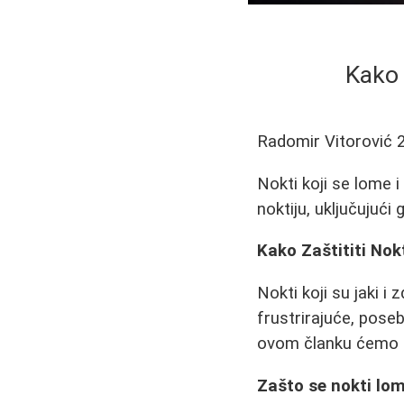
Kako 
Radomir Vitorović
Nokti koji se lome i
noktiju, uključujući
Kako Zaštititi Nokt
Nokti koji su jaki i
frustrirajuće, pose
ovom članku ćemo ra
Zašto se nokti lome