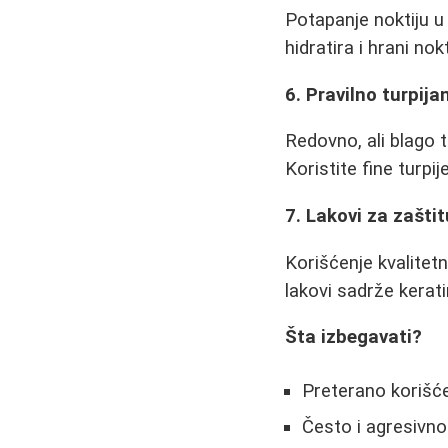
Potapanje noktiju u
hidratira i hrani no
6. Pravilno turpija
Redovno, ali blago 
Koristite fine turpi
7. Lakovi za zaštit
Korišćenje kvalitet
lakovi sadrže kerati
Šta izbegavati?
Preterano korišće
Često i agresivno