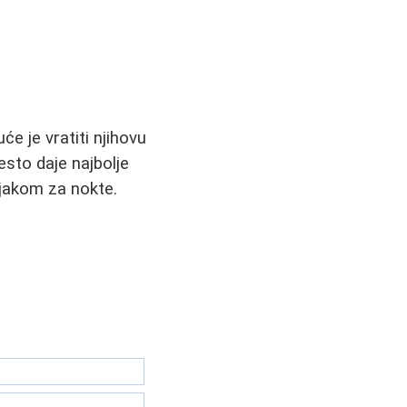
će je vratiti njihovu
esto daje najbolje
njakom za nokte.