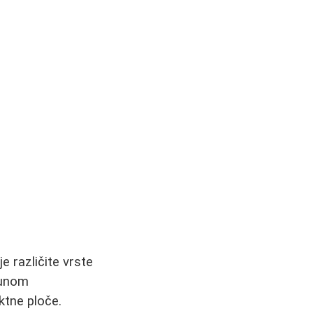
e različite vrste
punom
ktne ploče.