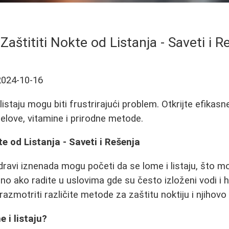
Zaštititi Nokte od Listanja - Saveti i R
2024-10-16
 listaju mogu biti frustrirajući problem. Otkrijte efikas
 gelove, vitamine i prirodne metode.
e od Listanja - Saveti i Rešenja
 zdravi iznenada mogu početi da se lome i listaju, što 
bno ako radite u uslovima gde su često izloženi vodi i 
zmotriti različite metode za zaštitu noktiju i njihovo
 i listaju?