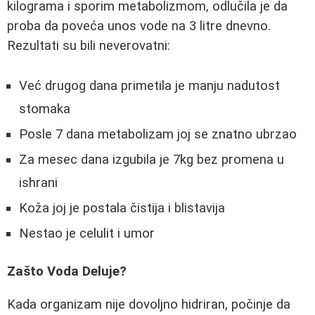
kilograma i sporim metabolizmom, odlučila je da
proba da poveća unos vode na 3 litre dnevno.
Rezultati su bili neverovatni:
Već drugog dana primetila je manju nadutost
stomaka
Posle 7 dana metabolizam joj se znatno ubrzao
Za mesec dana izgubila je 7kg bez promena u
ishrani
Koža joj je postala čistija i blistavija
Nestao je celulit i umor
Zašto Voda Deluje?
Kada organizam nije dovoljno hidriran, počinje da