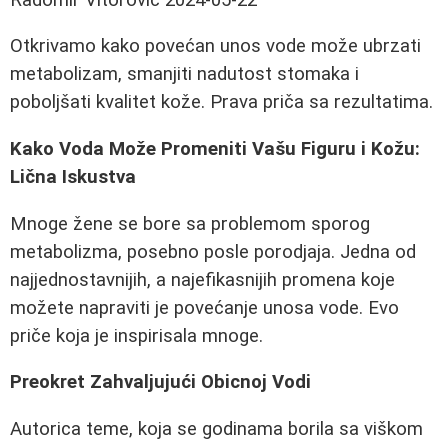
Otkrivamo kako povećan unos vode može ubrzati
metabolizam, smanjiti nadutost stomaka i
poboljšati kvalitet kože. Prava priča sa rezultatima.
Kako Voda Može Promeniti Vašu Figuru i Kožu:
Lična Iskustva
Mnoge žene se bore sa problemom sporog
metabolizma, posebno posle porodjaja. Jedna od
najjednostavnijih, a najefikasnijih promena koje
možete napraviti je povećanje unosa vode. Evo
priče koja je inspirisala mnoge.
Preokret Zahvaljujući Obicnoj Vodi
Autorica teme, koja se godinama borila sa viškom