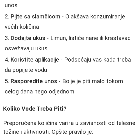
unos
Pijte sa slamčicom
- Olakšava konzumiranje
većih količina
Dodajte ukus
- Limun, listiće nane ili krastavac
osvežavaju ukus
Koristite aplikacije
- Podsećaju vas kada treba
da popijete vodu
Rasporedite unos
- Bolje je piti malo tokom
celog dana nego odjednom
Koliko Vode Treba Piti?
Preporučena količina varira u zavisnosti od telesne
težine i aktivnosti. Opšte pravilo je: