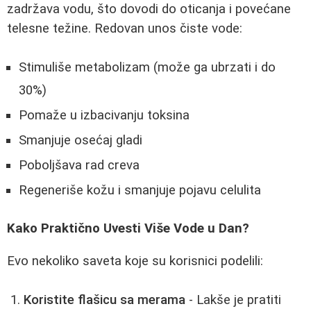
zadržava vodu, što dovodi do oticanja i povećane
telesne težine. Redovan unos čiste vode:
Stimuliše metabolizam (može ga ubrzati i do
30%)
Pomaže u izbacivanju toksina
Smanjuje osećaj gladi
Poboljšava rad creva
Regeneriše kožu i smanjuje pojavu celulita
Kako Praktično Uvesti Više Vode u Dan?
Evo nekoliko saveta koje su korisnici podelili:
Koristite flašicu sa merama
- Lakše je pratiti