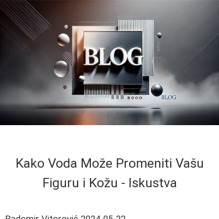
Kako Voda Može Promeniti Vašu
Figuru i Kožu - Iskustva
Radomir Vitorović
2024-05-22