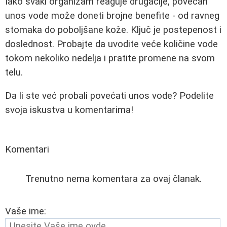
Iako svaki organizam reaguje drugačije, povećan
unos vode može doneti brojne benefite - od ravneg
stomaka do poboljšane kože. Ključ je postepenost i
doslednost. Probajte da uvodite veće količine vode
tokom nekoliko nedelja i pratite promene na svom
telu.
Da li ste već probali povećati unos vode? Podelite
svoja iskustva u komentarima!
Komentari
Trenutno nema komentara za ovaj članak.
Vaše ime: