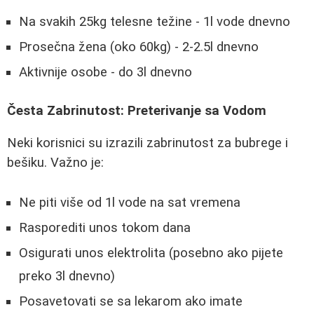
Na svakih 25kg telesne težine - 1l vode dnevno
Prosečna žena (oko 60kg) - 2-2.5l dnevno
Aktivnije osobe - do 3l dnevno
Česta Zabrinutost: Preterivanje sa Vodom
Neki korisnici su izrazili zabrinutost za bubrege i
bešiku. Važno je:
Ne piti više od 1l vode na sat vremena
Rasporediti unos tokom dana
Osigurati unos elektrolita (posebno ako pijete
preko 3l dnevno)
Posavetovati se sa lekarom ako imate