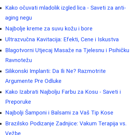
Kako očuvati mladolik izgled lica - Saveti za anti-
aging negu
Najbolje kreme za suvu kožu i bore
Ultrazvučna Kavitacija: Efekti, Cene i Iskustva
Blagotvorni Utjecaj Masaže na Tjelesnu i Psihičku
Ravnotežu
Silikonski Implanti: Da Ili Ne? Razmotrite
Argumente Pre Odluke
Kako Izabrati Najbolju Farbu za Kosu - Saveti i
Preporuke
Najbolji Šamponi i Balsami za Vaš Tip Kose
Brazilsko Podizanje Zadnjice: Vakum Terapija vs.
Vežbe