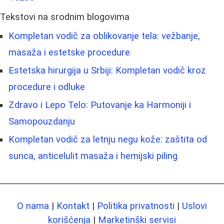
Tekstovi na srodnim blogovima
Kompletan vodič za oblikovanje tela: vežbanje,
masaža i estetske procedure
Estetska hirurgija u Srbiji: Kompletan vodič kroz
procedure i odluke
Zdravo i Lepo Telo: Putovanje ka Harmoniji i
Samopouzdanju
Kompletan vodič za letnju negu kože: zaštita od
sunca, anticelulit masaža i hemijski piling
O nama
|
Kontakt
|
Politika privatnosti
|
Uslovi
korišćenja
|
Marketinški servisi