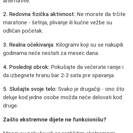
alternative.
2. Redovna fizička aktivnost:
Ne morate da trčite
maratone - šetnja, plivanje ili kućne vežbe su
odličan početak.
3. Realna očekivanja:
Kilogrami koji su se nakupili
godinama neće nestati za mesec dana.
4. Poslednji obrok:
Pokušajte da večerate ranije i
da izbegnete hranu bar 2-3 sata pre spavanja.
5. Slušajte svoje telo:
Svako je drugačiji - ono što
deluje kod jedne osobe možda neće delovati kod
druge.
Zašto ekstremne dijete ne funkcionišu?