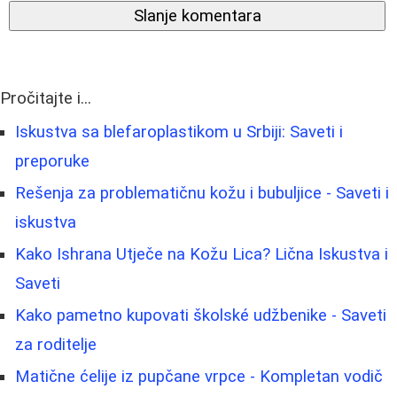
Slanje komentara
Pročitajte i...
Iskustva sa blefaroplastikom u Srbiji: Saveti i
preporuke
Rešenja za problematičnu kožu i bubuljice - Saveti i
iskustva
Kako Ishrana Utječe na Kožu Lica? Lična Iskustva i
Saveti
Kako pametno kupovati školské udžbenike - Saveti
za roditelje
Matične ćelije iz pupčane vrpce - Kompletan vodič