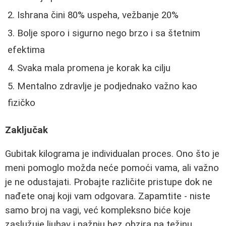
Ishrana čini 80% uspeha, vežbanje 20%
Bolje sporo i sigurno nego brzo i sa štetnim
efektima
Svaka mala promena je korak ka cilju
Mentalno zdravlje je podjednako važno kao
fizičko
Zaključak
Gubitak kilograma je individualan proces. Ono što je
meni pomoglo možda neće pomoći vama, ali važno
je ne odustajati. Probajte različite pristupe dok ne
nađete onaj koji vam odgovara. Zapamtite - niste
samo broj na vagi, već kompleksno biće koje
zaslužuje ljubav i pažnju bez obzira na težinu.