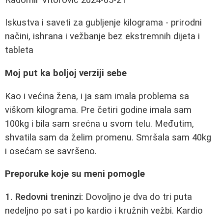
Iskustva i saveti za gubljenje kilograma - prirodni
načini, ishrana i vežbanje bez ekstremnih dijeta i
tableta
Moj put ka boljoj verziji sebe
Kao i većina žena, i ja sam imala problema sa
viškom kilograma. Pre četiri godine imala sam
100kg i bila sam srećna u svom telu. Međutim,
shvatila sam da želim promenu. Smršala sam 40kg
i osećam se savršeno.
Preporuke koje su meni pomogle
1. Redovni treninzi:
Dovoljno je dva do tri puta
nedeljno po sat i po kardio i kružnih vežbi. Kardio