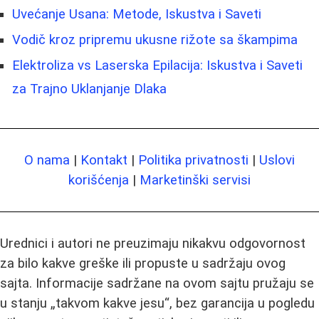
Uvećanje Usana: Metode, Iskustva i Saveti
Vodič kroz pripremu ukusne rižote sa škampima
Elektroliza vs Laserska Epilacija: Iskustva i Saveti
za Trajno Uklanjanje Dlaka
O nama
|
Kontakt
|
Politika privatnosti
|
Uslovi
korišćenja
|
Marketinški servisi
Urednici i autori ne preuzimaju nikakvu odgovornost
za bilo kakve greške ili propuste u sadržaju ovog
sajta. Informacije sadržane na ovom sajtu pružaju se
u stanju „takvom kakve jesu“, bez garancija u pogledu