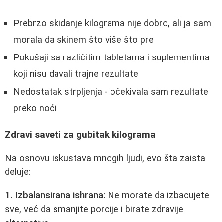
Prebrzo skidanje kilograma nije dobro, ali ja sam
morala da skinem što više što pre
Pokušaji sa različitim tabletama i suplementima
koji nisu davali trajne rezultate
Nedostatak strpljenja - očekivala sam rezultate
preko noći
Zdravi saveti za gubitak kilograma
Na osnovu iskustava mnogih ljudi, evo šta zaista
deluje:
1. Izbalansirana ishrana:
Ne morate da izbacujete
sve, već da smanjite porcije i birate zdravije