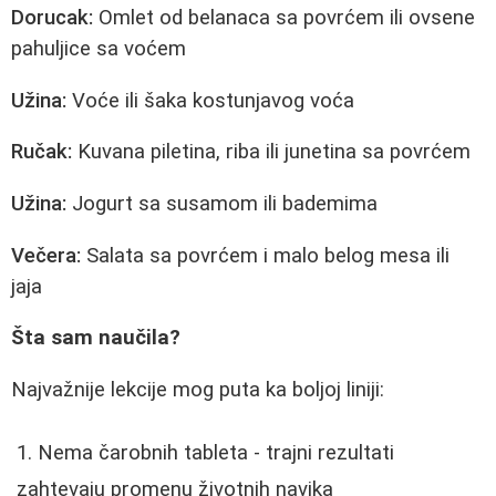
Dorucak:
Omlet od belanaca sa povrćem ili ovsene
pahuljice sa voćem
Užina:
Voće ili šaka kostunjavog voća
Ručak:
Kuvana piletina, riba ili junetina sa povrćem
Užina:
Jogurt sa susamom ili bademima
Večera:
Salata sa povrćem i malo belog mesa ili
jaja
Šta sam naučila?
Najvažnije lekcije mog puta ka boljoj liniji:
Nema čarobnih tableta - trajni rezultati
zahtevaju promenu životnih navika