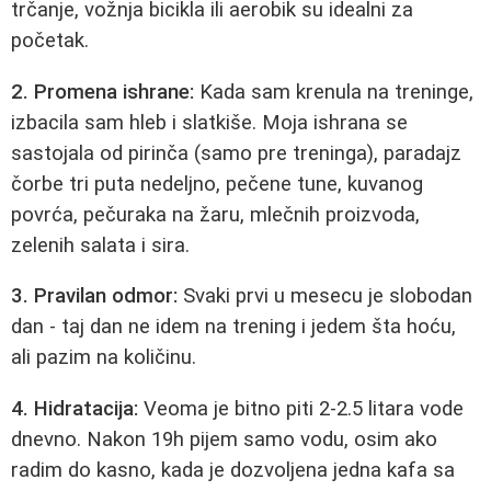
trčanje, vožnja bicikla ili aerobik su idealni za
početak.
2. Promena ishrane:
Kada sam krenula na treninge,
izbacila sam hleb i slatkiše. Moja ishrana se
sastojala od pirinča (samo pre treninga), paradajz
čorbe tri puta nedeljno, pečene tune, kuvanog
povrća, pečuraka na žaru, mlečnih proizvoda,
zelenih salata i sira.
3. Pravilan odmor:
Svaki prvi u mesecu je slobodan
dan - taj dan ne idem na trening i jedem šta hoću,
ali pazim na količinu.
4. Hidratacija:
Veoma je bitno piti 2-2.5 litara vode
dnevno. Nakon 19h pijem samo vodu, osim ako
radim do kasno, kada je dozvoljena jedna kafa sa