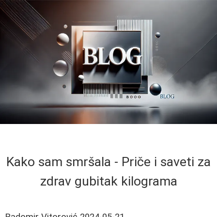
Kako sam smršala - Priče i saveti za
zdrav gubitak kilograma
Radomir Vitorović
2024-05-21