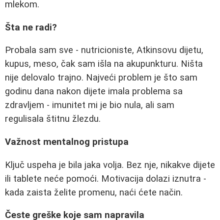
mlekom.
Šta ne radi?
Probala sam sve - nutricioniste, Atkinsovu dijetu,
kupus, meso, čak sam išla na akupunkturu. Ništa
nije delovalo trajno. Najveći problem je što sam
godinu dana nakon dijete imala problema sa
zdravljem - imunitet mi je bio nula, ali sam
regulisala štitnu žlezdu.
Važnost mentalnog pristupa
Ključ uspeha je bila jaka volja. Bez nje, nikakve dijete
ili tablete neće pomoći. Motivacija dolazi iznutra -
kada zaista želite promenu, naći ćete način.
Česte greške koje sam napravila