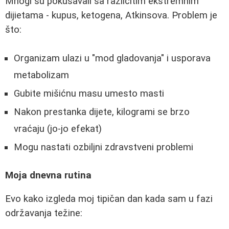
Mnogi su pokušavali sa različitim ekstremnim
dijietama - kupus, ketogena, Atkinsova. Problem je
što:
Organizam ulazi u "mod gladovanja" i usporava
metabolizam
Gubite mišićnu masu umesto masti
Nakon prestanka dijete, kilogrami se brzo
vraćaju (jo-jo efekat)
Mogu nastati ozbiljni zdravstveni problemi
Moja dnevna rutina
Evo kako izgleda moj tipičan dan kada sam u fazi
održavanja težine: