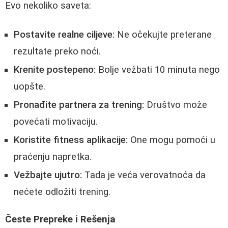
Evo nekoliko saveta:
Postavite realne ciljeve:
Ne očekujte preterane
rezultate preko noći.
Krenite postepeno:
Bolje vežbati 10 minuta nego
uopšte.
Pronađite partnera za trening:
Društvo može
povećati motivaciju.
Koristite fitness aplikacije:
One mogu pomoći u
praćenju napretka.
Vežbajte ujutro:
Tada je veća verovatnoća da
nećete odložiti trening.
Česte Prepreke i Rešenja