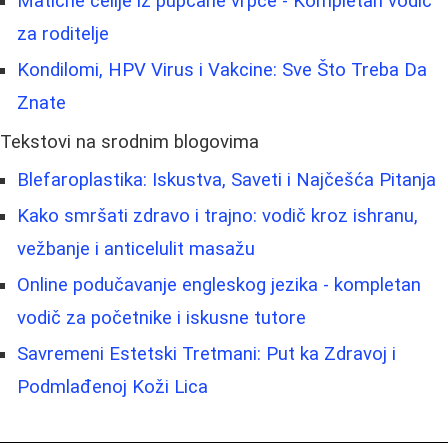
Matične ćelije iz pupčane vrpce - Kompletan vodič
za roditelje
Kondilomi, HPV Virus i Vakcine: Sve Što Treba Da
Znate
Tekstovi na srodnim blogovima
Blefaroplastika: Iskustva, Saveti i Najčešća Pitanja
Kako smršati zdravo i trajno: vodič kroz ishranu,
vežbanje i anticelulit masažu
Online podučavanje engleskog jezika - kompletan
vodič za početnike i iskusne tutore
Savremeni Estetski Tretmani: Put ka Zdravoj i
Podmlađenoj Koži Lica