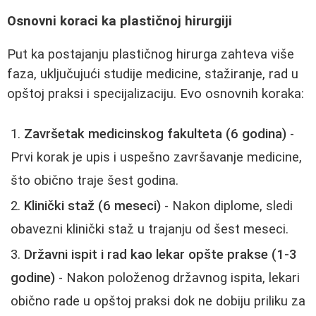
Osnovni koraci ka plastičnoj hirurgiji
Put ka postajanju plastičnog hirurga zahteva više
faza, uključujući studije medicine, stažiranje, rad u
opštoj praksi i specijalizaciju. Evo osnovnih koraka:
Završetak medicinskog fakulteta (6 godina)
-
Prvi korak je upis i uspešno završavanje medicine,
što obično traje šest godina.
Klinički staž (6 meseci)
- Nakon diplome, sledi
obavezni klinički staž u trajanju od šest meseci.
Državni ispit i rad kao lekar opšte prakse (1-3
godine)
- Nakon položenog državnog ispita, lekari
obično rade u opštoj praksi dok ne dobiju priliku za