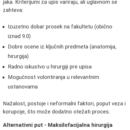
jaka. Kriterijumi za upis variraju, ali uglavnom se
zahteva:
Izuzetno dobar prosek na fakultetu (obično
iznad 9.0)
Dobre ocene iz ključnih predmeta (anatomija,
hirurgija)
Radno iskustvo u hirurgiji pre upisa
Mogućnost volontiranja u relevantnim
ustanovama
Nažalost, postoje i neformalni faktori, poput veza i
korupcije, što može dodatno otežati proces.
Alternativni put - Maksilofacijalna hirurgija