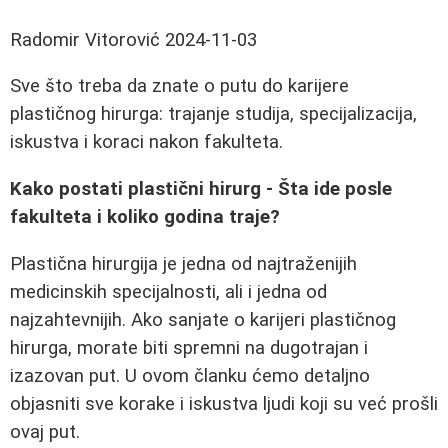
Radomir Vitorović
2024-11-03
Sve što treba da znate o putu do karijere
plastičnog hirurga: trajanje studija, specijalizacija,
iskustva i koraci nakon fakulteta.
Kako postati plastični hirurg - Šta ide posle
fakulteta i koliko godina traje?
Plastična hirurgija je jedna od najtraženijih
medicinskih specijalnosti, ali i jedna od
najzahtevnijih. Ako sanjate o karijeri plastičnog
hirurga, morate biti spremni na dugotrajan i
izazovan put. U ovom članku ćemo detaljno
objasniti sve korake i iskustva ljudi koji su već prošli
ovaj put.