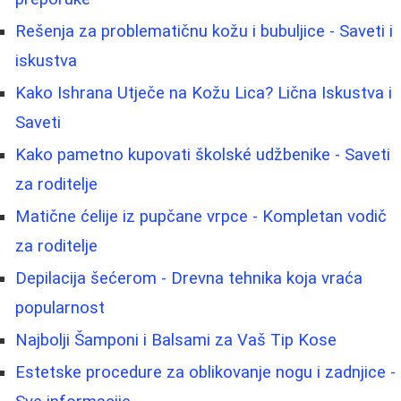
Rešenja za problematičnu kožu i bubuljice - Saveti i
iskustva
Kako Ishrana Utječe na Kožu Lica? Lična Iskustva i
Saveti
Kako pametno kupovati školské udžbenike - Saveti
za roditelje
Matične ćelije iz pupčane vrpce - Kompletan vodič
za roditelje
Depilacija šećerom - Drevna tehnika koja vraća
popularnost
Najbolji Šamponi i Balsami za Vaš Tip Kose
Estetske procedure za oblikovanje nogu i zadnjice -