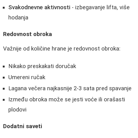
Svakodnevne aktivnosti
- izbegavanje lifta, više
hodanja
Redovnost obroka
Važnije od količine hrane je redovnost obroka:
Nikako preskakati doručak
Umereni ručak
Lagana večera najkasnije 2-3 sata pred spavanje
Između obroka može se jesti voće ili orašasti
plodovi
Dodatni saveti