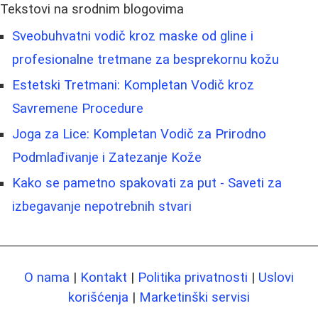
Tekstovi na srodnim blogovima
Sveobuhvatni vodič kroz maske od gline i
profesionalne tretmane za besprekornu kožu
Estetski Tretmani: Kompletan Vodič kroz
Savremene Procedure
Joga za Lice: Kompletan Vodič za Prirodno
Podmlađivanje i Zatezanje Kože
Kako se pametno spakovati za put - Saveti za
izbegavanje nepotrebnih stvari
O nama
|
Kontakt
|
Politika privatnosti
|
Uslovi
korišćenja
|
Marketinški servisi