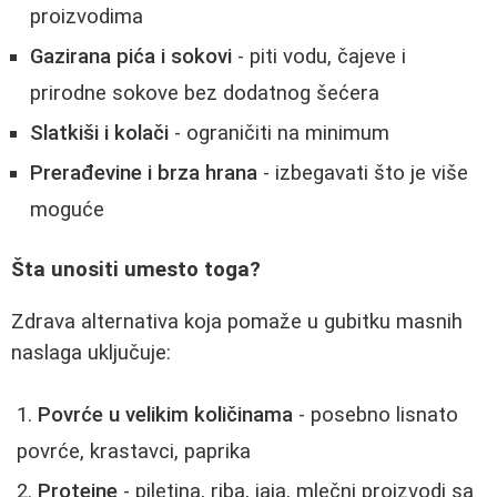
proizvodima
Gazirana pića i sokovi
- piti vodu, čajeve i
prirodne sokove bez dodatnog šećera
Slatkiši i kolači
- ograničiti na minimum
Prerađevine i brza hrana
- izbegavati što je više
moguće
Šta unositi umesto toga?
Zdrava alternativa koja pomaže u gubitku masnih
naslaga uključuje:
Povrće u velikim količinama
- posebno lisnato
povrće, krastavci, paprika
Proteine
- piletina, riba, jaja, mlečni proizvodi sa