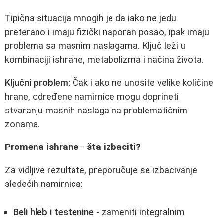
Tipična situacija mnogih je da iako ne jedu
preterano i imaju fizički naporan posao, ipak imaju
problema sa masnim naslagama. Ključ leži u
kombinaciji ishrane, metabolizma i načina života.
Ključni problem:
Čak i ako ne unosite velike količine
hrane, određene namirnice mogu doprineti
stvaranju masnih naslaga na problematičnim
zonama.
Promena ishrane - šta izbaciti?
Za vidljive rezultate, preporučuje se izbacivanje
sledećih namirnica:
Beli hleb i testenine
- zameniti integralnim