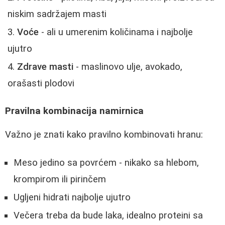
niskim sadržajem masti
Voće
- ali u umerenim količinama i najbolje
ujutro
Zdrave masti
- maslinovo ulje, avokado,
orašasti plodovi
Pravilna kombinacija namirnica
Važno je znati kako pravilno kombinovati hranu:
Meso jedino sa povrćem - nikako sa hlebom,
krompirom ili pirinčem
Ugljeni hidrati najbolje ujutro
Večera treba da bude laka, idealno proteini sa