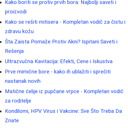
Kako boriti se protiv prvih bora: Najbolji saveti i
proizvodi
Kako se rešiti mitisera - Kompletan vodič za čistu i
zdravu kožu
Šta Zaista Pomaže Protiv Akni? Ispitani Saveti i
Rešenja
Ultrazvučna Kavitacija: Efekti, Cene i Iskustva
Prve mimične bore - kako ih ublažiti i sprečiti
nastanak novih
Matične ćelije iz pupčane vrpce - Kompletan vodič
za roditelje
Kondilomi, HPV Virus i Vakcine: Sve Što Treba Da
Znate