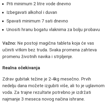
Piti minimum 2 litre vode dnevno
Izbegavati alkohol i duvan
Spavati minimum 7 sati dnevno
Unositi hranu bogatu vlaknima za bolju probavu
Važno:
Ne postoji magična tableta koja će vas
učiniti vitkim bez truda. Svaka promena zahteva
promenu životnih navika i strpljenje.
Realna očekivanja
Zdrav gubitak težine je 2-4kg mesečno. Prvih
nedelju dana možete izgubiti više, ali to je uglavnom
voda. Za trajne rezultate potrebno je izdržati
najmanje 3 meseca novog načina ishrane.