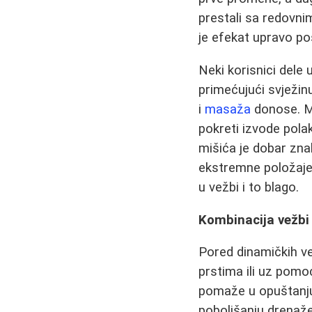
prestali sa redovn
je efekat upravo po
Neki korisnici dele u
primećujući svježinu
i
masaža
donose. Me
pokreti izvode pola
mišića je dobar znak
ekstremne položaje 
u vežbi i to blago.
Kombinacija vežbi
Pored dinamičkih ve
prstima ili uz pomoć
pomaže u opuštanju 
poboljšanju drenaže