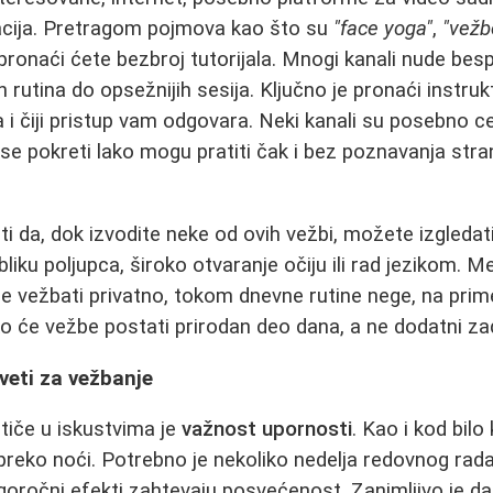
acija. Pretragom pojmova kao što su
"face yoga"
,
"vežb
pronaći ćete bezbroj tutorijala. Mnogi kanali nude bes
 rutina do opsežnijih sesija. Ključno je pronaći instruk
 i čiji pristup vam odgovara. Neki kanali su posebno ce
se pokreti lako mogu pratiti čak i bez poznavanja stran
i da, dok izvodite neke od ovih vežbi, možete izgleda
liku poljupca, široko otvaranje očiju ili rad jezikom. 
je vežbati privatno, tokom dnevne rutine nege, na prime
o će vežbe postati prirodan deo dana, a ne dodatni za
aveti za vežbanje
tiče u iskustvima je
važnost upornosti
. Kao i kod bilo
 preko noći. Potrebno je nekoliko nedelja redovnog rada
oročni efekti zahtevaju posvećenost. Zanimljivo je da