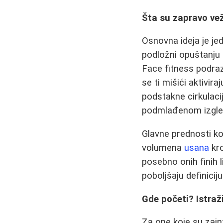
Šta su zapravo vež
Osnovna ideja je jed
podložni opuštanju i
Face fitness podraz
se ti mišići aktivira
podstakne cirkulaci
podmlađenom izgle
Glavne prednosti ko
volumena
usana
kro
posebno onih finih 
poboljšaju definicij
Gde početi? Istraži
Za one koje su zain