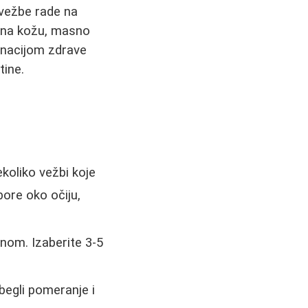
o vežbe rade na
u na kožu, masno
binacijom zdrave
tine.
ekoliko vežbi koje
bore oko očiju,
dnom. Izaberite 3-5
begli pomeranje i