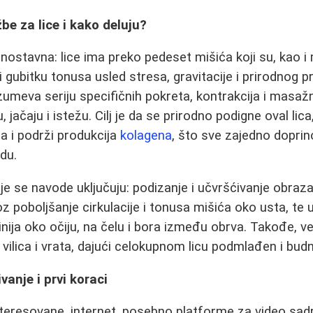
be za lice i kako deluju?
nostavna: lice ima preko pedeset mišića koji su, kao i m
 gubitku tonusa usled stresa, gravitacije i prirodnog p
umeva seriju specifičnih pokreta, kontrakcija i masažn
ju, jačaju i istežu. Cilj je da se prirodno podigne oval lic
ja i podrži produkcija
kolagena
, što sve zajedno doprin
du.
je se navode uključuju: podizanje i učvršćivanje obraz
z poboljšanje cirkulacije i tonusa mišića oko usta, te 
linija oko očiju, na čelu i bora između obrva. Takođe,
u vilica i vrata, dajući celokupnom licu podmlađen i budni
vanje i prvi koraci
teresovane, internet, posebno platforme za video sadr