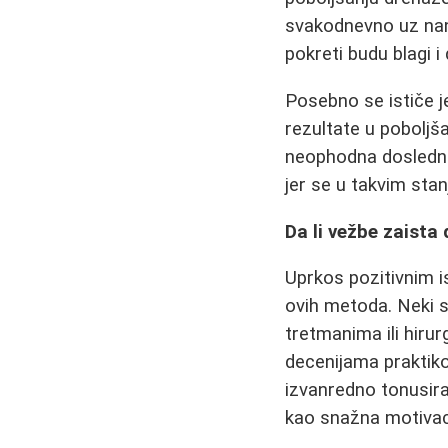
svakodnevno uz nano
pokreti budu blagi i 
Posebno se ističe j
rezultate u poboljš
neophodna doslednos
jer se u takvim sta
Da li vežbe zaista
Uprkos pozitivnim i
ovih metoda. Neki s
tretmanima ili hiru
decenijama praktikov
izvanredno tonusira
kao snažna motivacij