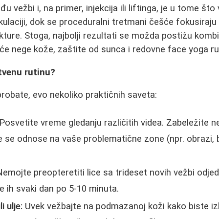
u vežbi i, na primer, injekcija ili liftinga, je u tome št
rkulaciji, dok se proceduralni tretmani češće fokusiraj
rukture. Stoga, najbolji rezultati se možda postižu kom
će nege kože, zaštite od sunca i redovne face yoga ru
tvenu rutinu?
probate, evo nekoliko praktičnih saveta:
Posvetite vreme gledanju različitih videa. Zabeležite n
oje se odnose na vaše problematične zone (npr. obrazi, 
emojte preopteretiti lice sa trideset novih vežbi odje
te ih svaki dan po 5-10 minuta.
i ulje:
Uvek vežbajte na podmazanoj koži kako biste iz