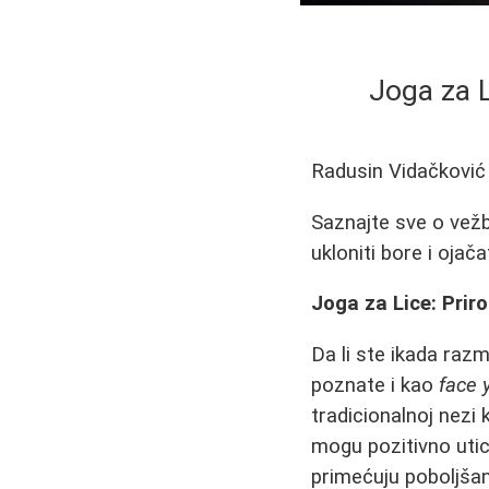
Joga za L
Radusin Vidačković
Saznajte sve o vežb
ukloniti bore i ojač
Joga za Lice: Prir
Da li ste ikada razm
poznate i kao
face 
tradicionalnoj nezi 
mogu pozitivno utica
primećuju poboljšan