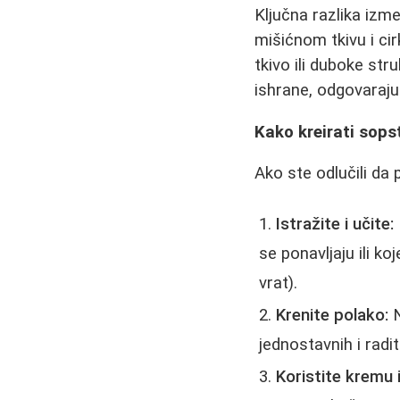
Ključna razlika izmeđ
mišićnom tkivu i ci
tkivo ili duboke st
ishrane, odgovaraju
Kako kreirati sops
Ako ste odlučili da 
Istražite i učite:
se ponavljaju ili k
vrat).
Krenite polako:
N
jednostavnih i radi
Koristite kremu il