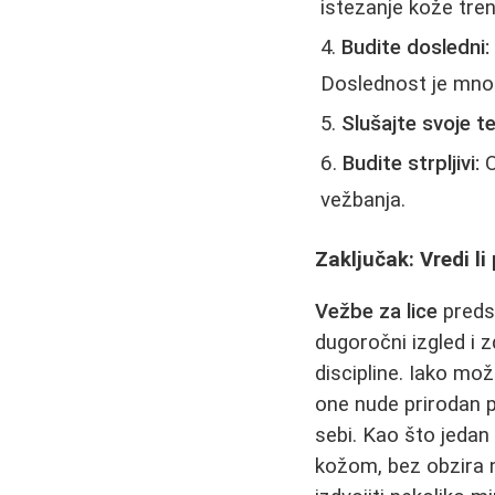
istezanje kože tren
Budite dosledni:
Doslednost je mnog
Slušajte svoje te
Budite strpljivi:
O
vežbanja.
Zaključak: Vredi li
Vežbe za lice
predst
dugoročni izgled i 
discipline. Iako mo
one nude prirodan pu
sebi. Kao što jedan
kožom, bez obzira n