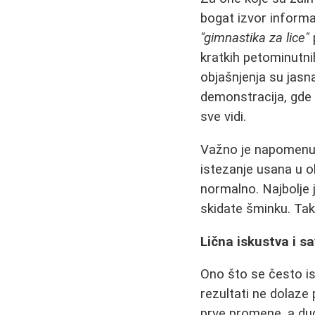
bogat izvor inform
"gimnastika za lice"
kratkih petominutnih
objašnjenja su jasna
demonstracija, gde 
sve vidi.
Važno je napomenut
istezanje usana u ob
normalno. Najbolje 
skidate šminku. Tak
Lična iskustva i s
Ono što se često is
rezultati ne dolaze
prve promene, a dug