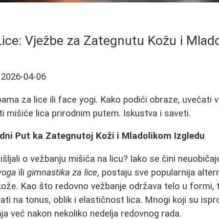
ice: Vježbe za Zategnutu Kožu i Mlado
2026-04-06
ama za lice ili face yogi. Kako podići obraze, uvećati
ati mišiće lica prirodnim putem. Iskustva i saveti.
odni Put ka Zategnutoj Koži i Mladolikom Izgledu
išljali o vežbanju mišića na licu? Iako se čini neuobiča
yoga
ili
gimnastika za lice
, postaju sve popularnija alter
kože. Kao što redovno vežbanje održava telo u formi, ta
ti na tonus, oblik i elastičnost lica. Mnogi koji su ispr
ja već nakon nekoliko nedelja redovnog rada.