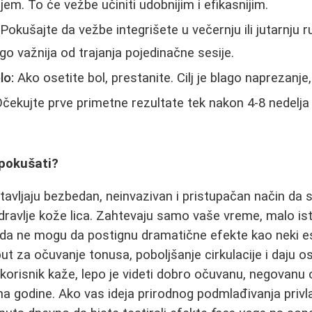
jem. To će vežbe učiniti udobnijim i efikasnijim.
Pokušajte da vežbe integrišete u večernju ili jutarnju r
o važnija od trajanja pojedinačne sesije.
lo:
Ako osetite bol, prestanite. Cilj je blago naprezanje
čekujte prve primetne rezultate tek nakon 4-8 nedelj
 pokušati?
avljaju bezbedan, neinvazivan i pristupačan način da s
zdravlje kože lica. Zahtevaju samo vaše vreme, malo ist
žda ne mogu da postignu dramatične efekte kao neki es
t za očuvanje tonusa, poboljšanje cirkulacije i daju os
 korisnik kaže, lepo je videti dobro očuvanu, negovan
a godine. Ako vas ideja prirodnog podmlađivanja privla