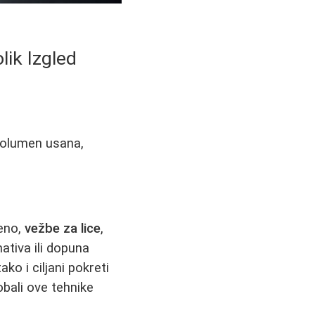
lik Izgled
 volumen usana,
jeno,
vežbe za lice
,
nativa ili dopuna
ko i ciljani pokreti
obali ove tehnike