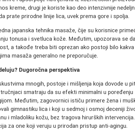
s kreme, drugi je koriste kao deo intenzivnije nedelj
da prate prirodne linije lica, uvek prema gore i spolja.
edna japanska tehnika masaže, čije su korisnice primeći
anju tonusa i svetluca kože. Međutim, upozorava se da
t, a takođe treba biti oprezan ako postoji bilo kakva u
njima masaža generalno ne preporučuje.
 deluju? Dugoročna perspektiva
skustvima mnogih, postoje i mišljenja koja dovode u pi
tručnjaci smatraju da su efekti minimalni u poređenju
rgijom. Međutim, zagovornici ističu primere žena i muš
ali gimnastiku lica i koji u sedmoj i osmoj deceniji živ
nu i mladoliku kožu, bez tragova hirurških intervencija
a za one koji veruju u prirodan pristup anti-agingu.