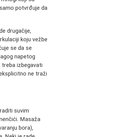
o samo potvrđuje da
ade drugačije,
rkulaciji koju vežbe
čuje se da se
blagog napetog
, treba izbegavati
ksplicitno ne traži
raditi suvim
enčići. Masaža
aranju bora),
a. Neki je rade