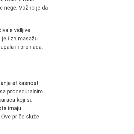
ne nege. Važno je da
vale vidljive
 je i za masažu
pala ili prehlada,
tanje efikasnost
 sa proceduralnim
karaca koji su
ota imaju
. Ove priče služe