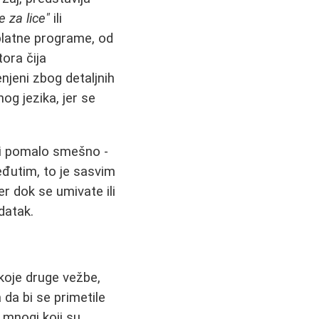
e za lice"
ili
platne programe, od
tora čija
njeni zbog detaljnih
og jezika, jer se
ti pomalo smešno -
Međutim, to je sasvim
r dok se umivate ili
datak.
 koje druge vežbe,
 da bi se primetile
 mnogi koji su