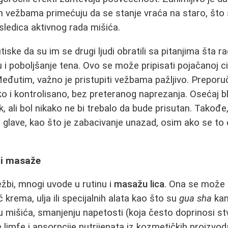
im vežbama primećuju da se stanje vraća na staro, št
sledica aktivnog rada mišića.
tiske da su im se drugi ljudi obratili sa pitanjima šta r
 i poboljšanje tena. Ovo se može pripisati pojačanoj ci
đutim, važno je pristupiti vežbama pažljivo. Preporu
ko i kontrolisano, bez preteranog naprezanja. Osećaj 
, ali bol nikako ne bi trebalo da bude prisutan. Takođe
glave, kao što je zabacivanje unazad, osim ako se to e
 i masaže
žbi, mnogi uvode u rutinu i
masažu lica
. Ona se može 
 krema, ulja ili specijalnih alata kao što su
gua sha
kam
mišića, smanjenju napetosti (koja često doprinosi stv
 limfe i apsorpcije nutrijenata iz kozmetičkih proizvod