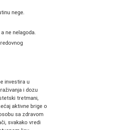
utinu nege.
, a ne nelagoda.
a redovnog
e investira u
raživanja i dozu
tetski tretmani,
ećaj aktivne brige o
u osobu sa zdravom
či, svakako vredi