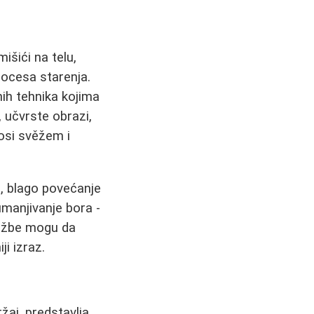
išići na telu,
rocesa starenja.
ih tehnika kojima
a, učvrste obrazi,
osi svěžem i
a, blago povećanje
umanjivanje bora -
 vežbe mogu da
ji izraz.
žaj, predstavlja