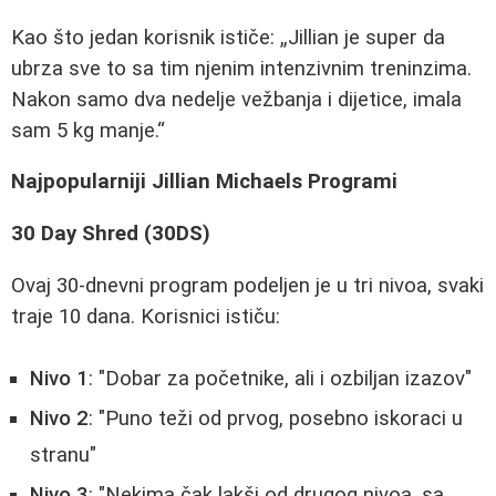
Kao što jedan korisnik ističe:
Jillian je super da
ubrza sve to sa tim njenim intenzivnim treninzima.
Nakon samo dva nedelje vežbanja i dijetice, imala
sam 5 kg manje.
Najpopularniji Jillian Michaels Programi
30 Day Shred (30DS)
Ovaj 30-dnevni program podeljen je u tri nivoa, svaki
traje 10 dana. Korisnici ističu:
Nivo 1
: "Dobar za početnike, ali i ozbiljan izazov"
Nivo 2
: "Puno teži od prvog, posebno iskoraci u
stranu"
Nivo 3
: "Nekima čak lakši od drugog nivoa, sa