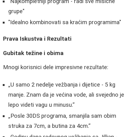
"Najkompletniji program - radi sve mišićne
grupe"
"Idealno kombinovati sa kraćim programima"
Prava Iskustva i Rezultati
Gubitak težine i obima
Mnogi korisnici dele impresivne rezultate:
U samo 2 nedelje vežbanja i dijetice - 5 kg
manje. Znam da je većina vode, ali svejedno je
lepo videti vagu u minusu.
Posle 30DS programa, smanjila sam obim
struka za 7cm, a butina za 4cm.