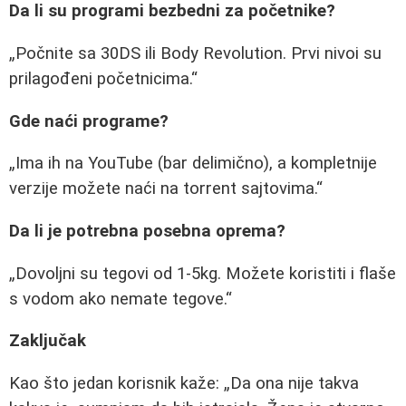
Da li su programi bezbedni za početnike?
Počnite sa 30DS ili Body Revolution. Prvi nivoi su
prilagođeni početnicima.
Gde naći programe?
Ima ih na YouTube (bar delimično), a kompletnije
verzije možete naći na torrent sajtovima.
Da li je potrebna posebna oprema?
Dovoljni su tegovi od 1-5kg. Možete koristiti i flaše
s vodom ako nemate tegove.
Zaključak
Kao što jedan korisnik kaže:
Da ona nije takva