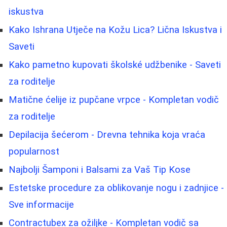
iskustva
Kako Ishrana Utječe na Kožu Lica? Lična Iskustva i
Saveti
Kako pametno kupovati školské udžbenike - Saveti
za roditelje
Matične ćelije iz pupčane vrpce - Kompletan vodič
za roditelje
Depilacija šećerom - Drevna tehnika koja vraća
popularnost
Najbolji Šamponi i Balsami za Vaš Tip Kose
Estetske procedure za oblikovanje nogu i zadnjice -
Sve informacije
Contractubex za ožiljke - Kompletan vodič sa