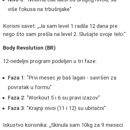
više fokusa na trbušnjake"
Korisni savet:
Ja sam level 1 radila 12 dana pre
nego što sam prešla na level 2. Slušajte svoje telo.
Body Revolution (BR)
12-nedeljni program podeljen u tri faze:
Faza 1
: "Prvi mesec je baš lagan - savršen za
povratak u formu"
Faza 2
: "Workout 5 i 6 su pravi izazov"
Faza 3
: "Krajnji nivoi (11 i 12) su ubitačni"
Iskustvo korisnika:
Skinula sam 10kg za 9 meseci