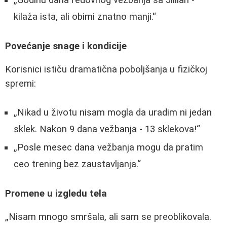
Godinu dana redovnog vežbanja sa Jillian -
kilaža ista, ali obimi znatno manji.
Povećanje snage i kondicije
Korisnici ističu dramatična poboljšanja u fizičkoj
spremi:
Nikad u životu nisam mogla da uradim ni jedan
sklek. Nakon 9 dana vežbanja - 13 sklekova!
Posle mesec dana vežbanja mogu da pratim
ceo trening bez zaustavljanja.
Promene u izgledu tela
Nisam mnogo smršala, ali sam se preoblikovala.