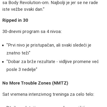
sa Body Revolution-om. Najbolji je jer se ne rade
iste vežbe svaki dan.
Ripped in 30
30-dnevni program sa 4 nivoa:
"Prvi nivo je pristupačan, ali svaki sledeći je
znatno teži"
"Dobar za brže rezultate - vidljive promene već
posle 3 nedelje"
No More Trouble Zones (NMTZ)
Sat vremena intenzivnog treninga za celo telo: