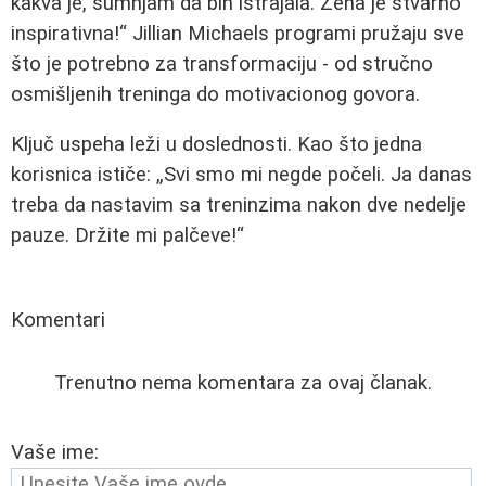
kakva je, sumnjam da bih istrajala. Žena je stvarno
inspirativna!
Jillian Michaels programi pružaju sve
što je potrebno za transformaciju - od stručno
osmišljenih treninga do motivacionog govora.
Ključ uspeha leži u doslednosti. Kao što jedna
korisnica ističe:
Svi smo mi negde počeli. Ja danas
treba da nastavim sa treninzima nakon dve nedelje
pauze. Držite mi palčeve!
Komentari
Trenutno nema komentara za ovaj članak.
Vaše ime: