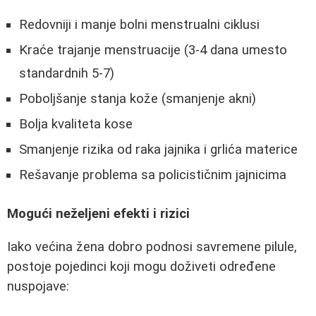
Redovniji i manje bolni menstrualni ciklusi
Kraće trajanje menstruacije (3-4 dana umesto
standardnih 5-7)
Poboljšanje stanja kože (smanjenje akni)
Bolja kvaliteta kose
Smanjenje rizika od raka jajnika i grlića materice
Rešavanje problema sa policističnim jajnicima
Mogući neželjeni efekti i rizici
Iako većina žena dobro podnosi savremene pilule,
postoje pojedinci koji mogu doživeti određene
nuspojave: