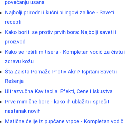
povećanju usana
Najbolji prirodni i kućni pilingovi za lice - Saveti i
recepti
Kako boriti se protiv prvih bora: Najbolji saveti i
proizvodi
Kako se rešiti mitisera - Kompletan vodič za čistu i
zdravu kožu
Šta Zaista Pomaže Protiv Akni? Ispitani Saveti i
Rešenja
Ultrazvučna Kavitacija: Efekti, Cene i Iskustva
Prve mimične bore - kako ih ublažiti i sprečiti
nastanak novih
Matične ćelije iz pupčane vrpce - Kompletan vodič