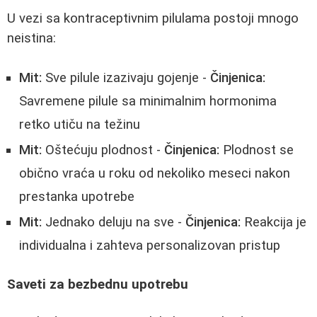
U vezi sa kontraceptivnim pilulama postoji mnogo
neistina:
Mit:
Sve pilule izazivaju gojenje -
Činjenica:
Savremene pilule sa minimalnim hormonima
retko utiču na težinu
Mit:
Oštećuju plodnost -
Činjenica:
Plodnost se
obično vraća u roku od nekoliko meseci nakon
prestanka upotrebe
Mit:
Jednako deluju na sve -
Činjenica:
Reakcija je
individualna i zahteva personalizovan pristup
Saveti za bezbednu upotrebu