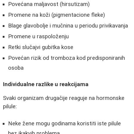
Povećana maljavost (hirsutizam)
Promene na koži (pigmentacione fleke)
Blage glavobolje i mučnina u periodu privikavanja
Promene u raspoloženju
Retki slučajvi gubitka kose
Povećan rizik od tromboza kod predisponiranih
osoba
Individualne razlike u reakcijama
Svaki organizam drugačije reaguje na hormonske
pilule:
Neke žene mogu godinama koristiti iste pilule
bez ikakvih problema