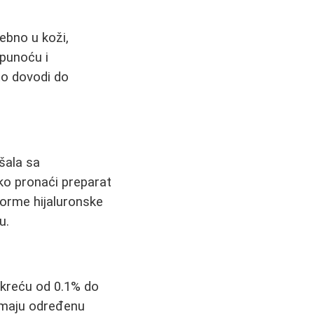
sebno u koži,
 punoću i
to dovodi do
ešala sa
ko pronaći preparat
forme hijaluronske
u.
 kreću od 0.1% do
 imaju određenu