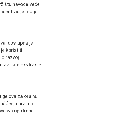
tržištu navode veće
koncentracije mogu
va, dostupna je
je koristiti
io razvoj
različite ekstrakte
li gelova za oralnu
rišćenju oralnih
 ovakva upotreba