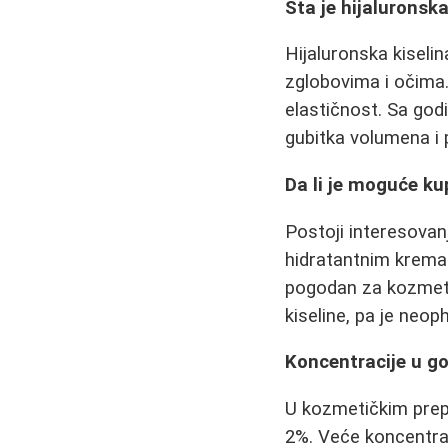
Šta je hijaluronska
Hijaluronska kiselin
zglobovima i očima.
elastičnost. Sa god
gubitka volumena i 
Da li je moguće kup
Postoji interesovan
hidratantnim kremam
pogodan za kozmetič
kiseline, pa je neo
Koncentracije u g
U kozmetičkim prepa
2%. Veće koncentrac