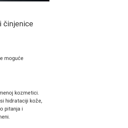
i činjenice
 je moguće
emenoj kozmetici.
 hidrataciji kože,
 pitanja i
meni.