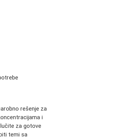
upotrebe
 čarobno rešenje za
koncentracijama i
dlučite za gotove
iti temi sa