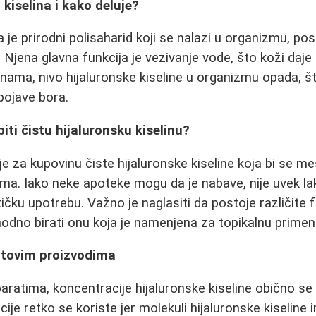
 kiselina i kako deluje?
a je prirodni polisaharid koji se nalazi u organizmu, po
 Njena glavna funkcija je vezivanje vode, što koži daje
inama, nivo hijaluronske kiseline u organizmu opada, š
pojave bora.
iti čistu hijaluronsku kiselinu?
je za kupovinu čiste hijaluronske kiseline koja bi se m
a. Iako neke apoteke mogu da je nabave, nije uvek la
ku upotrebu. Važno je naglasiti da postoje različite 
phodno birati onu koja je namenjena za topikalnu primen
otovim proizvodima
ratima, koncentracije hijaluronske kiseline obično se
ije retko se koriste jer molekuli hijaluronske kiseline