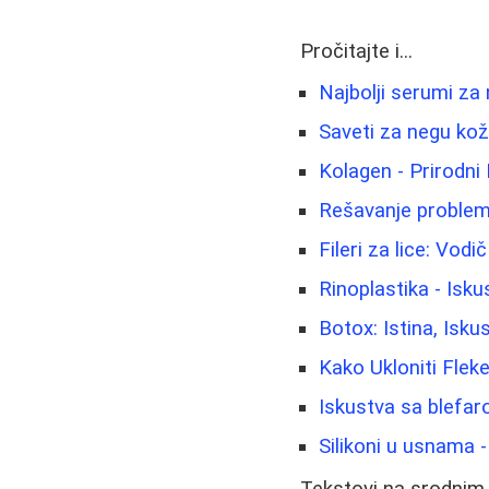
Pročitajte i...
Najbolji serumi za
Saveti za negu kože
Kolagen - Prirodni
Rešavanje problem
Fileri za lice: Vod
Rinoplastika - Isku
Botox: Istina, Iskus
Kako Ukloniti Fleke
Iskustva sa blefaro
Silikoni u usnama 
Tekstovi na srodnim