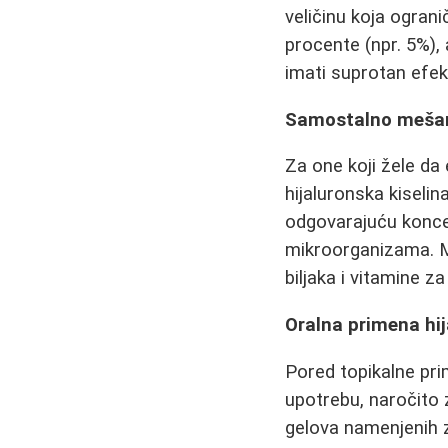
veličinu koja ogran
procente (npr. 5%),
imati suprotan efek
Samostalno mešanj
Za one koji žele d
hijaluronska kiselin
odgovarajuću koncen
mikroorganizama. Mn
biljaka i vitamine z
Oralna primena hij
Pored topikalne prim
upotrebu, naročito 
gelova namenjenih z