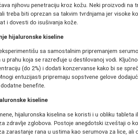
ičava njihovu penetraciju kroz kožu. Neki proizvodi na 
 ali treba biti oprezan sa takvim tvrdnjama jer visoke 
at i dovesti do isušivanja kože.
e hijaluronske kiseline
a eksperimentišu sa samostalnim pripremanjem serumo
a u prahu koja se razređuje u destilovanoj vodi. Ključno 
traciju (do 2%) i dodati konzervanse kako bi se spreč
ogi entuzijasti pripremaju sopstvene gelove dodajući 
a dodatne benefite.
aluronske kiseline
ene, hijaluronska kiselina se koristi i u obliku tableta i
za zdravlje zglobova. Postoje anegdotski izveštaji o ko
a zarastanje rana u ustima kao serumova za lice, ali