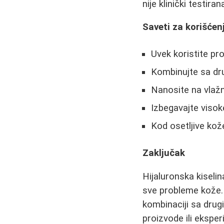
nije klinički testiran
Saveti za korišćenj
Uvek koristite p
Kombinujte sa dru
Nanosite na vlažn
Izbegavajte visok
Kod osetljive kož
Zaključak
Hijaluronska kiselin
sve probleme kože. 
kombinaciji sa drug
proizvode ili ekspe