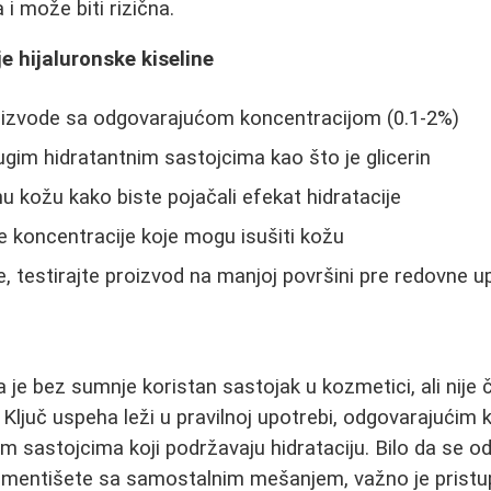
a i može biti rizična.
e hijaluronske kiseline
roizvode sa odgovarajućom koncentracijom (0.1-2%)
gim hidratantnim sastojcima kao što je glicerin
u kožu kako biste pojačali efekat hidratacije
e koncentracije koje mogu isušiti kožu
e, testirajte proizvod na manjoj površini pre redovne 
a je bez sumnje koristan sastojak u kozmetici, ali nije
Ključ uspeha leži u pravilnoj upotrebi, odgovarajućim 
im sastojcima koji podržavaju hidrataciju. Bilo da se o
rimentišete sa samostalnim mešanjem, važno je pristup