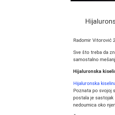
Hijalurons
Radomir Vitorović
Sve što treba da zn
samostalno mešanje, 
Hijaluronska kiseli
Hijaluronska kiselin
Poznata po svojoj s
postala je sastojak
nedoumica oko njeno