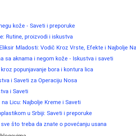
 negu kože - Saveti i preporuke
: Rutine, proizvodi i iskustva
 Eliksir Mladosti: Vodič Kroz Vrste, Efekte i Najbolje 
a sa aknama i negom kože - Iskustva i saveti
ič kroz popunjavanje bora i kontura lica
stva i Saveti za Operaciju Nosa
tva i Saveti
 na Licu: Najbolje Kreme i Saveti
plastikom u Srbiji: Saveti i preporuke
- sve što treba da znate o povećanju usana
 blogovima