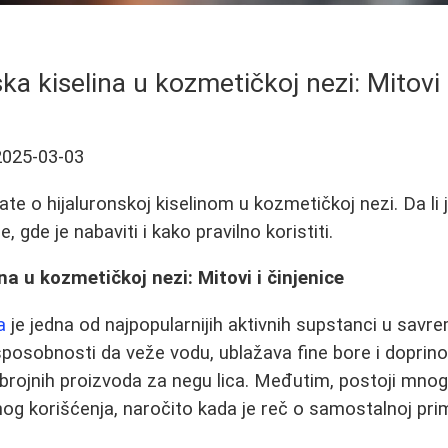
ka kiselina u kozmetičkoj nezi: Mitovi 
2025-03-03
ate o hijaluronskoj kiselinom u kozmetičkoj nezi. Da li
gde je nabaviti i kako pravilno koristiti.
na u kozmetičkoj nezi: Mitovi i činjenice
a
je jedna od najpopularnijih aktivnih supstanci u savr
posobnosti da veže vodu, ublažava fine bore i doprinosi
 brojnih proizvoda za negu lica. Međutim, postoji mnogo
g korišćenja, naročito kada je reč o samostalnoj pri