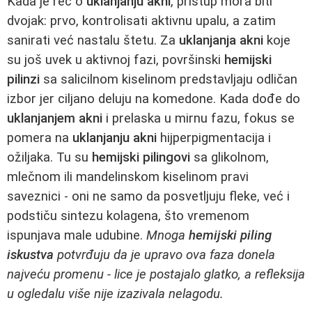
Kada je reč o
uklanjanju akni
, pristup mora biti
dvojak: prvo, kontrolisati aktivnu upalu, a zatim
sanirati već nastalu štetu. Za
uklanjanja akni
koje
su još uvek u aktivnoj fazi, površinski
hemijski
pilinzi
sa salicilnom kiselinom predstavljaju odličan
izbor jer ciljano deluju na komedone. Kada dođe do
uklanjanjem akni
i prelaska u mirnu fazu, fokus se
pomera na
uklanjanju akni
hijperpigmentacija i
ožiljaka. Tu su
hemijski pilingovi
sa glikolnom,
mlečnom ili mandelinskom kiselinom pravi
saveznici - oni ne samo da posvetljuju fleke, već i
podstiču sintezu kolagena, što vremenom
ispunjava male udubine.
Mnoga
hemijski piling
iskustva
potvrđuju da je upravo ova faza donela
najveću promenu - lice je postajalo glatko, a refleksija
u ogledalu više nije izazivala nelagodu.