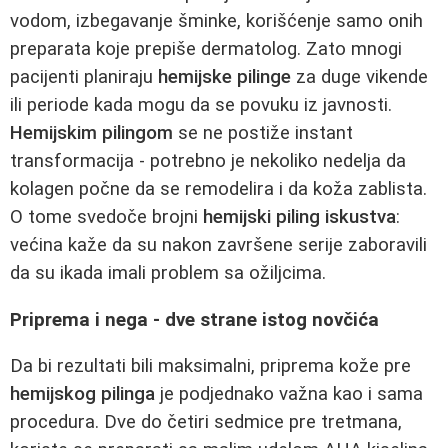
vodom, izbegavanje šminke, korišćenje samo onih
preparata koje prepiše dermatolog. Zato mnogi
pacijenti planiraju
hemijske pilinge
za duge vikende
ili periode kada mogu da se povuku iz javnosti.
Hemijskim pilingom
se ne postiže instant
transformacija - potrebno je nekoliko nedelja da
kolagen počne da se remodelira i da koža zablista.
O tome svedoče brojni
hemijski piling iskustva
:
većina kaže da su nakon završene serije zaboravili
da su ikada imali problem sa ožiljcima.
Priprema i nega - dve strane istog novčića
Da bi rezultati bili maksimalni, priprema kože pre
hemijskog pilinga
je podjednako važna kao i sama
procedura. Dve do četiri sedmice pre tretmana,