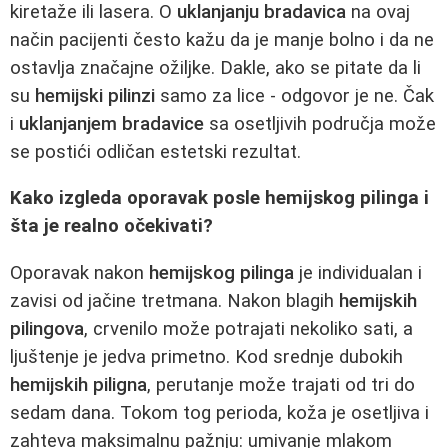
kiretaže ili lasera. O
uklanjanju bradavica
na ovaj
način pacijenti često kažu da je manje bolno i da ne
ostavlja značajne ožiljke. Dakle, ako se pitate da li
su
hemijski pilinzi
samo za lice - odgovor je ne. Čak
i
uklanjanjem bradavice
sa osetljivih područja može
se postići odličan estetski rezultat.
Kako izgleda oporavak posle hemijskog pilinga i
šta je realno očekivati?
Oporavak nakon
hemijskog pilinga
je individualan i
zavisi od jačine tretmana. Nakon blagih
hemijskih
pilingova
, crvenilo može potrajati nekoliko sati, a
ljuštenje je jedva primetno. Kod srednje dubokih
hemijskih piligna
, perutanje može trajati od tri do
sedam dana. Tokom tog perioda, koža je osetljiva i
zahteva maksimalnu pažnju: umivanje mlakom