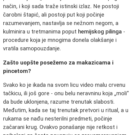
način, i koji sada traže istinski izlaz. Ne postoji
čarobni štapić, ali postoji put koji počinje
razumevanjem, nastavlja se nežnom negom, a
kulminira u tretmanima poput
hemijskog pilinga
-
procedure koja je mnogima donela olakšanje i
vratila samopouzdanje.
Zašto uopšte posežemo za makazicama i
pincetom?
Svako ko je ikada na svom licu video malu crvenu
tačkicu, ili još gore - onu belu neravninu koja „moli”
da bude uklonjena, razume trenutak slabosti.
Međutim, kada se taj trenutak pretvori u ritual, a u
rukama se nađu nesterilni predmeti, počinje
začarani krug. Ovakvo ponašanje nije retkost i