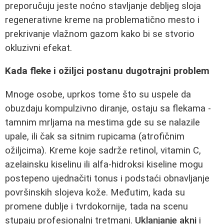
preporučuju jeste noćno stavljanje debljeg sloja
regenerativne kreme na problematično mesto i
prekrivanje vlažnom gazom kako bi se stvorio
okluzivni efekat.
Kada fleke i ožiljci postanu dugotrajni problem
Mnoge osobe, uprkos tome što su uspele da
obuzdaju kompulzivno diranje, ostaju sa flekama -
tamnim mrljama na mestima gde su se nalazile
upale, ili čak sa sitnim rupicama (atrofičnim
ožiljcima). Kreme koje sadrže retinol, vitamin C,
azelainsku kiselinu ili alfa-hidroksi kiseline mogu
postepeno ujednačiti tonus i podstaći obnavljanje
površinskih slojeva kože. Međutim, kada su
promene dublje i tvrdokornije, tada na scenu
stupaju profesionalni tretmani.
Uklanjanje akni
i