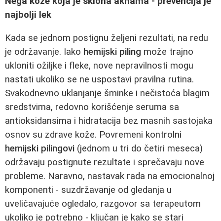
Nega kože koja je sklona aknama - prevencija je
najbolji lek
Kada se jednom postignu željeni rezultati, na redu
je održavanje. Iako
hemijski piling
može trajno
ukloniti ožiljke i fleke, nove nepravilnosti mogu
nastati ukoliko se ne uspostavi pravilna rutina.
Svakodnevno uklanjanje šminke i nečistoća blagim
sredstvima, redovno korišćenje seruma sa
antioksidansima i hidratacija bez masnih sastojaka
osnov su zdrave kože. Povremeni kontrolni
hemijski pilingovi
(jednom u tri do četiri meseca)
održavaju postignute rezultate i sprečavaju nove
probleme. Naravno, nastavak rada na emocionalnoj
komponenti - suzdržavanje od gledanja u
uveličavajuće ogledalo, razgovor sa terapeutom
ukoliko je potrebno - ključan je kako se stari