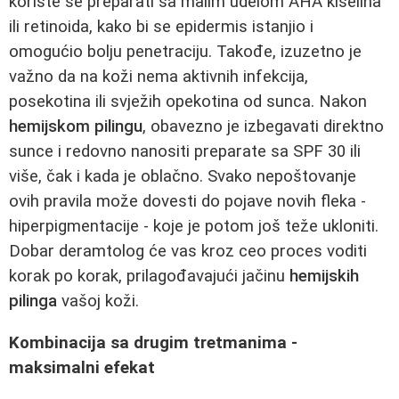
koriste se preparati sa malim udelom AHA kiselina
ili retinoida, kako bi se epidermis istanjio i
omogućio bolju penetraciju. Takođe, izuzetno je
važno da na koži nema aktivnih infekcija,
posekotina ili svježih opekotina od sunca. Nakon
hemijskom pilingu
, obavezno je izbegavati direktno
sunce i redovno nanositi preparate sa SPF 30 ili
više, čak i kada je oblačno. Svako nepoštovanje
ovih pravila može dovesti do pojave novih fleka -
hiperpigmentacije - koje je potom još teže ukloniti.
Dobar deramtolog će vas kroz ceo proces voditi
korak po korak, prilagođavajući jačinu
hemijskih
pilinga
vašoj koži.
Kombinacija sa drugim tretmanima -
maksimalni efekat