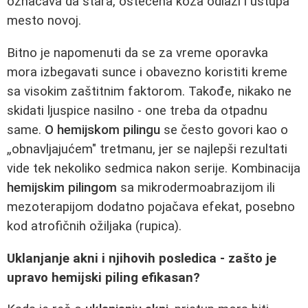
označava da stara, oštećena koža odlazi i ustupa
mesto novoj.
Bitno je napomenuti da se za vreme oporavka
mora izbegavati sunce i obavezno koristiti kreme
sa visokim zaštitnim faktorom. Takođe, nikako ne
skidati ljuspice nasilno - one treba da otpadnu
same.
O hemijskom pilingu
se često govori kao o
„obnavljajućem" tretmanu, jer se najlepši rezultati
vide tek nekoliko sedmica nakon serije. Kombinacija
hemijskim pilingom
sa mikrodermoabrazijom ili
mezoterapijom dodatno pojačava efekat, posebno
kod atrofičnih ožiljaka (rupica).
Uklanjanje akni i njihovih posledica - zašto je
upravo hemijski piling efikasan?