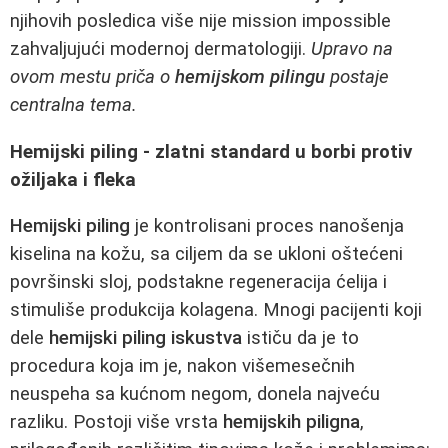
njihovih posledica više nije mission impossible
zahvaljujući modernoj dermatologiji.
Upravo na
ovom mestu priča o
hemijskom pilingu
postaje
centralna tema.
Hemijski piling - zlatni standard u borbi protiv
ožiljaka i fleka
Hemijski piling
je kontrolisani proces nanošenja
kiselina na kožu, sa ciljem da se ukloni oštećeni
površinski sloj, podstakne regeneracija ćelija i
stimuliše produkcija kolagena. Mnogi pacijenti koji
dele
hemijski piling iskustva
ističu da je to
procedura koja im je, nakon višemesečnih
neuspeha sa kućnom negom, donela najveću
razliku. Postoji više vrsta
hemijskih piligna
,