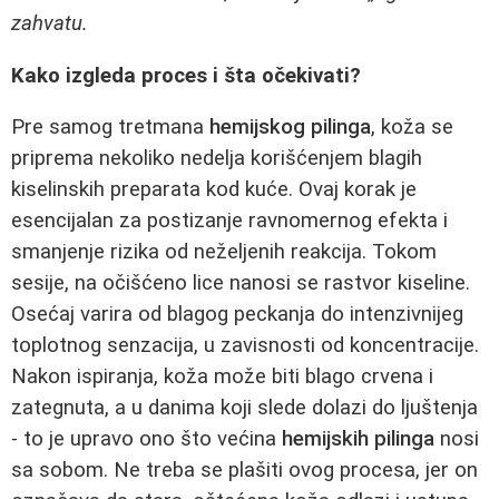
zahvatu.
Kako izgleda proces i šta očekivati?
Pre samog tretmana
hemijskog pilinga
, koža se
priprema nekoliko nedelja korišćenjem blagih
kiselinskih preparata kod kuće. Ovaj korak je
esencijalan za postizanje ravnomernog efekta i
smanjenje rizika od neželjenih reakcija. Tokom
sesije, na očišćeno lice nanosi se rastvor kiseline.
Osećaj varira od blagog peckanja do intenzivnijeg
toplotnog senzacija, u zavisnosti od koncentracije.
Nakon ispiranja, koža može biti blago crvena i
zategnuta, a u danima koji slede dolazi do ljuštenja
- to je upravo ono što većina
hemijskih pilinga
nosi
sa sobom. Ne treba se plašiti ovog procesa, jer on