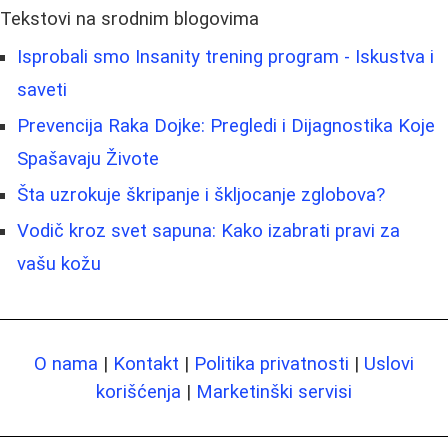
Tekstovi na srodnim blogovima
Isprobali smo Insanity trening program - Iskustva i
saveti
Prevencija Raka Dojke: Pregledi i Dijagnostika Koje
Spašavaju Živote
Šta uzrokuje škripanje i škljocanje zglobova?
Vodič kroz svet sapuna: Kako izabrati pravi za
vašu kožu
O nama
|
Kontakt
|
Politika privatnosti
|
Uslovi
korišćenja
|
Marketinški servisi