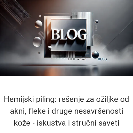
Hemijski piling: rešenje za ožiljke od
akni, fleke i druge nesavršenosti
kože - iskustva i stručni saveti