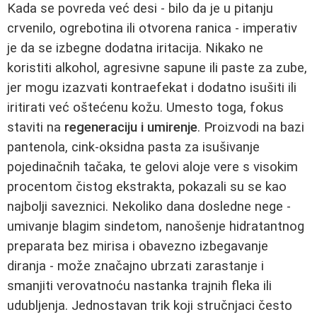
Kada se povreda već desi - bilo da je u pitanju
crvenilo, ogrebotina ili otvorena ranica - imperativ
je da se izbegne dodatna iritacija. Nikako ne
koristiti alkohol, agresivne sapune ili paste za zube,
jer mogu izazvati kontraefekat i dodatno isušiti ili
iritirati već oštećenu kožu. Umesto toga, fokus
staviti na
regeneraciju i umirenje
. Proizvodi na bazi
pantenola, cink-oksidna pasta za isušivanje
pojedinačnih tačaka, te gelovi aloje vere s visokim
procentom čistog ekstrakta, pokazali su se kao
najbolji saveznici. Nekoliko dana dosledne nege -
umivanje blagim sindetom, nanošenje hidratantnog
preparata bez mirisa i obavezno izbegavanje
diranja - može značajno ubrzati zarastanje i
smanjiti verovatnoću nastanka trajnih fleka ili
udubljenja. Jednostavan trik koji stručnjaci često