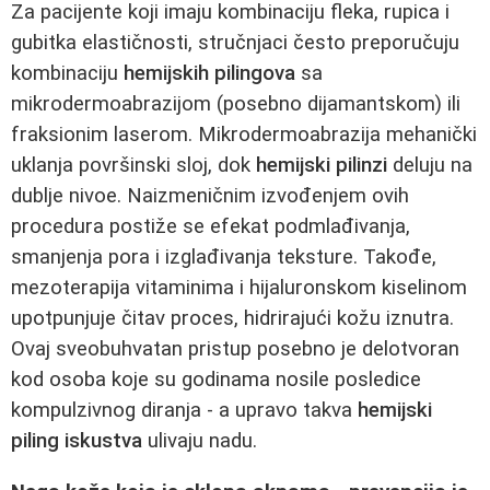
Za pacijente koji imaju kombinaciju fleka, rupica i
gubitka elastičnosti, stručnjaci često preporučuju
kombinaciju
hemijskih pilingova
sa
mikrodermoabrazijom (posebno dijamantskom) ili
fraksionim laserom. Mikrodermoabrazija mehanički
uklanja površinski sloj, dok
hemijski pilinzi
deluju na
dublje nivoe. Naizmeničnim izvođenjem ovih
procedura postiže se efekat podmlađivanja,
smanjenja pora i izglađivanja teksture. Takođe,
mezoterapija vitaminima i hijaluronskom kiselinom
upotpunjuje čitav proces, hidrirajući kožu iznutra.
Ovaj sveobuhvatan pristup posebno je delotvoran
kod osoba koje su godinama nosile posledice
kompulzivnog diranja - a upravo takva
hemijski
piling iskustva
ulivaju nadu.