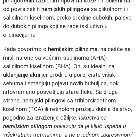
prilagođenih različitim tipovima kože i problemima:
od površinskih
hemijskih pilingova
sa glikolnom ili
salicilnom kiselinom, preko srednje dubokih, pa sve
do dubokih pilinga koji se rade isključivo u
ordinacijama.
Kada govorimo o
hemijskim pilinzima
, najčešće se
misli na one sa voćnim kiselinama (AHA) i
salicilnom kiselinom (BHA). Oni su idealni za
uklanjanje akni
jer prodiru u pore, čiste višak
sebuma i smanjuju pojavu novih bubuljica, dok
istovremeno posvetljuju stare fleke. Sa druge
strane,
hemijski pilingovi
sa trihlorsirćetnom
kiselinom (TCA) ili retinolom pružaju dublje dejstvo,
pogodno za izraženije ožiljke.
Iskustva sa
hemijskim pilingom
pokazuju da je ključ uspeha u
višekratnim tretmanima, a ne u jednom „agresivnom"