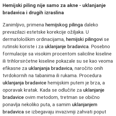
Hemijski piling nije samo za akne - uklanjanje
bradavica i drugih izraslina
Zanimljivo, primena
hemijskog pilinga
daleko
prevazilazi estetske korekcije ožiljaka. U
dermatološkim ordinacijama,
hemijski pilingovi
se
rutinski koriste i za
uklanjanje bradavica
. Posebno
formulacije sa visokim procentom salicilne kiseline
ili trihlorsirćetne kiseline pokazale su se kao veoma
efikasne za
uklanjanja bradavica
, naročito onih
tvrdokornih na tabanima ili rukama. Procedura
uklanjanja bradavice
hemijskim putem je brza, a
oporavak kratak. Kada se odlučite za
uklanjanje
bradavice
ovim metodom, tretman se obično
ponavlja nekoliko puta, a samim
uklanjanjem
bradavica
se izbegavaju invazivniji zahvati poput