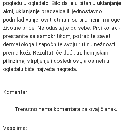
pogledu u ogledalo. Bilo da je u pitanju
uklanjanje
akni
,
uklanjanje bradavica
ili jednostavno
podmlađivanje, ovi tretmani su promenili mnoge
životne priče. Ne odustajte od sebe. Prvi korak -
prestanite sa samokritikom, potražite savet
dermatologa i započnite svoju rutinu nežnosti
prema koži. Rezultati će doći, uz
hemijskim
pilinzima
, strpljenje i doslednost, a osmeh u
ogledalu biće najveća nagrada.
Komentari
Trenutno nema komentara za ovaj članak.
Vaše ime: