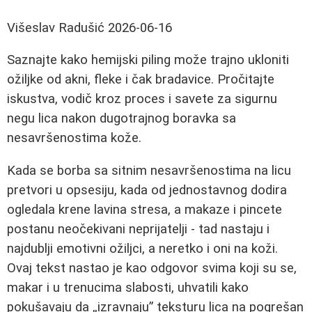
Višeslav Radušić
2026-06-16
Saznajte kako hemijski piling može trajno ukloniti
ožiljke od akni, fleke i čak bradavice. Pročitajte
iskustva, vodič kroz proces i savete za sigurnu
negu lica nakon dugotrajnog boravka sa
nesavršenostima kože.
Kada se borba sa sitnim nesavršenostima na licu
pretvori u opsesiju, kada od jednostavnog dodira
ogledala krene lavina stresa, a makaze i pincete
postanu neočekivani neprijatelji - tad nastaju i
najdublji emotivni ožiljci, a neretko i oni na koži.
Ovaj tekst nastao je kao odgovor svima koji su se,
makar i u trenucima slabosti, uhvatili kako
pokušavaju da „izravnaju” teksturu lica na pogrešan