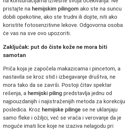
na konsultacijama iznesite svoja očekivanja. Ne
pristajte na
hemijskim pilingom
ako ste na suncu
dobili opekotine, ako ste trudni ili dojite, niti ako
koristite fotosenzitivne lekove. Odgovorna osoba
će vas na sve ovo upozoriti.
Zaključak: put do čiste kože ne mora biti
samotan
Priča koja je započela makazicama i pincetom, a
nastavila se kroz stid i izbegavanje društva, ne
mora tako da se završi. Postoji čitav spektar
rešenja, a
hemijski piling
predstavlja jednu od
najpouzdanijih i najistraženijih metoda za korekciju
posledica. Kroz
hemijske pilinge
se ne uklanjaju
samo fleke i ožiljci, već se vraća i verovanje da je
moguće imati lice koje ne izaziva nelagodu pri