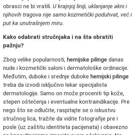
obrasci ne bi vratili.
U krajnjoj liniji, uklanjanje akni i
njihovih tragova nije samo kozmetički poduhvat, već i
put ka unutrašnjem miru.
Kako odabrati stručnjaka i na šta obratiti
pažnju?
Zbog velike popularnosti,
hemijske pilinge
danas
nude i kozmetički saloni i dermatološke ordinacije.
Međutim, duboke i srednje duboke
hemijski pilinge
treba da izvodi isključivo lekar specijalista
dermatologije. Samo on može proceniti tip kože,
stepen oštećenja i eventualne kontraindikacije. Pre
nego što se odlučite, raspitajte se o iskustvu
stručnog lica, tražite da vidite fotografije pre i
posle (uz zaštitu identiteta pacijenata) i obavezno