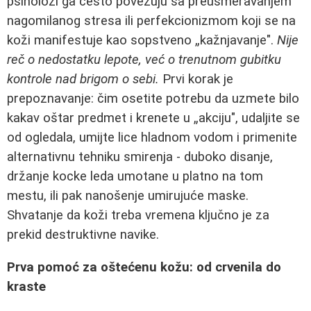
psiholozi ga često povezuju sa preusmeravanjem
nagomilanog stresa ili perfekcionizmom koji se na
koži manifestuje kao sopstveno „kažnjavanje".
Nije
reč o nedostatku lepote, već o trenutnom gubitku
kontrole nad brigom o sebi.
Prvi korak je
prepoznavanje: čim osetite potrebu da uzmete bilo
kakav oštar predmet i krenete u „akciju", udaljite se
od ogledala, umijte lice hladnom vodom i primenite
alternativnu tehniku smirenja - duboko disanje,
držanje kocke leda umotane u platno na tom
mestu, ili pak nanošenje umirujuće maske.
Shvatanje da koži treba vremena ključno je za
prekid destruktivne navike.
Prva pomoć za oštećenu kožu: od crvenila do
kraste