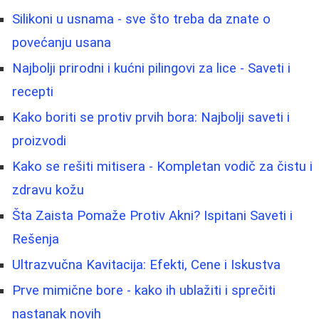
Silikoni u usnama - sve što treba da znate o
povećanju usana
Najbolji prirodni i kućni pilingovi za lice - Saveti i
recepti
Kako boriti se protiv prvih bora: Najbolji saveti i
proizvodi
Kako se rešiti mitisera - Kompletan vodič za čistu i
zdravu kožu
Šta Zaista Pomaže Protiv Akni? Ispitani Saveti i
Rešenja
Ultrazvučna Kavitacija: Efekti, Cene i Iskustva
Prve mimične bore - kako ih ublažiti i sprečiti
nastanak novih