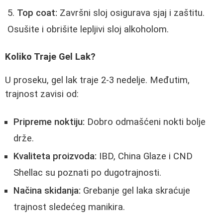
Top coat:
Završni sloj osigurava sjaj i zaštitu.
Osušite i obrišite lepljivi sloj alkoholom.
Koliko Traje Gel Lak?
U proseku, gel lak traje 2-3 nedelje. Međutim,
trajnost zavisi od:
Pripreme noktiju:
Dobro odmašćeni nokti bolje
drže.
Kvaliteta proizvoda:
IBD, China Glaze i CND
Shellac su poznati po dugotrajnosti.
Načina skidanja:
Grebanje gel laka skraćuje
trajnost sledećeg manikira.