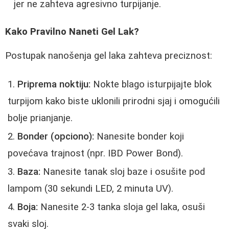
jer ne zahteva agresivno turpijanje.
Kako Pravilno Naneti Gel Lak?
Postupak nanošenja gel laka zahteva preciznost:
Priprema noktiju:
Nokte blago isturpijajte blok
turpijom kako biste uklonili prirodni sjaj i omogućili
bolje prianjanje.
Bonder (opciono):
Nanesite bonder koji
povećava trajnost (npr. IBD Power Bond).
Baza:
Nanesite tanak sloj baze i osušite pod
lampom (30 sekundi LED, 2 minuta UV).
Boja:
Nanesite 2-3 tanka sloja gel laka, osuši
svaki sloj.