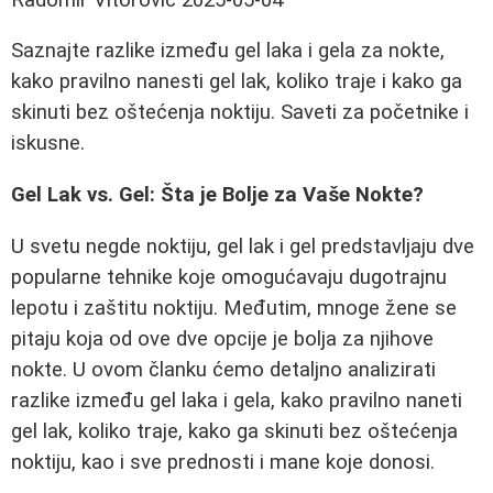
Saznajte razlike između gel laka i gela za nokte,
kako pravilno nanesti gel lak, koliko traje i kako ga
skinuti bez oštećenja noktiju. Saveti za početnike i
iskusne.
Gel Lak vs. Gel: Šta je Bolje za Vaše Nokte?
U svetu negde noktiju, gel lak i gel predstavljaju dve
popularne tehnike koje omogućavaju dugotrajnu
lepotu i zaštitu noktiju. Međutim, mnoge žene se
pitaju koja od ove dve opcije je bolja za njihove
nokte. U ovom članku ćemo detaljno analizirati
razlike između gel laka i gela, kako pravilno naneti
gel lak, koliko traje, kako ga skinuti bez oštećenja
noktiju, kao i sve prednosti i mane koje donosi.