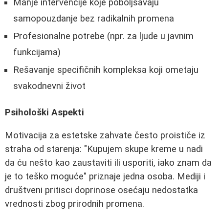
Manje intervencije koje poboljšavaju
samopouzdanje bez radikalnih promena
Profesionalne potrebe (npr. za ljude u javnim
funkcijama)
Rešavanje specifičnih kompleksa koji ometaju
svakodnevni život
Psihološki Aspekti
Motivacija za estetske zahvate često proističe iz
straha od starenja: "Kupujem skupe kreme u nadi
da ću nešto kao zaustaviti ili usporiti, iako znam da
je to teško moguće" priznaje jedna osoba. Mediji i
društveni pritisci doprinose osećaju nedostatka
vrednosti zbog prirodnih promena.