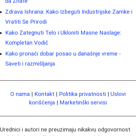
da Znate
Zdrava Ishrana: Kako Izbeguti Industrijske Zamke i
Vratiti Se Prirodi
Kako Zategnuti Telo i Ukloniti Masne Naslage:
Kompletan Vodič
Kako pronaći dobar posao u današnje vreme -
Saveti i razmišljanja
O nama
|
Kontakt
|
Politika privatnosti
|
Uslovi
korišćenja
|
Marketinški servisi
Urednici i autori ne preuzimaju nikakvu odgovornost