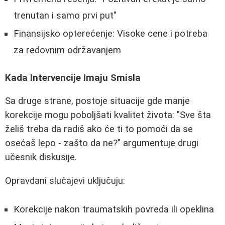
trenutan i samo prvi put"
Finansijsko opterećenje: Visoke cene i potreba
za redovnim održavanjem
Kada Intervencije Imaju Smisla
Sa druge strane, postoje situacije gde manje
korekcije mogu poboljšati kvalitet života: "Sve šta
želiš treba da radiš ako će ti to pomoći da se
osećaš lepo - zašto da ne?" argumentuje drugi
učesnik diskusije.
Opravdani slučajevi uključuju:
Korekcije nakon traumatskih povreda ili opeklina