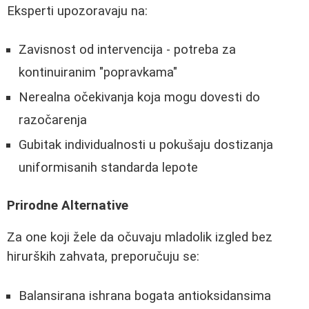
Eksperti upozoravaju na:
Zavisnost od intervencija - potreba za
kontinuiranim "popravkama"
Nerealna očekivanja koja mogu dovesti do
razočarenja
Gubitak individualnosti u pokušaju dostizanja
uniformisanih standarda lepote
Prirodne Alternative
Za one koji žele da očuvaju mladolik izgled bez
hirurških zahvata, preporučuju se:
Balansirana ishrana bogata antioksidansima