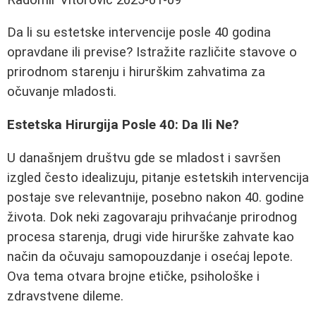
Da li su estetske intervencije posle 40 godina
opravdane ili previse? Istražite različite stavove o
prirodnom starenju i hirurškim zahvatima za
očuvanje mladosti.
Estetska Hirurgija Posle 40: Da Ili Ne?
U današnjem društvu gde se mladost i savršen
izgled često idealizuju, pitanje estetskih intervencija
postaje sve relevantnije, posebno nakon 40. godine
života. Dok neki zagovaraju prihvaćanje prirodnog
procesa starenja, drugi vide hirurške zahvate kao
način da očuvaju samopouzdanje i osećaj lepote.
Ova tema otvara brojne etičke, psihološke i
zdravstvene dileme.