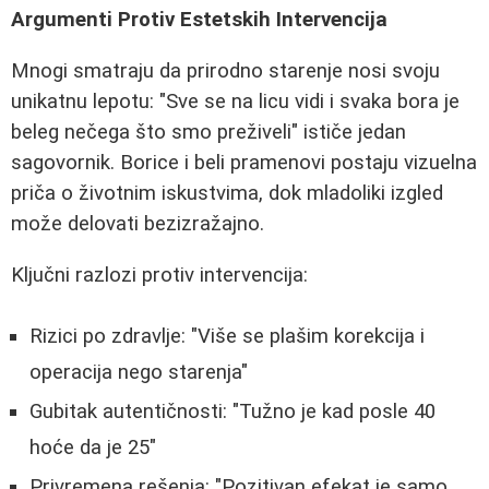
Argumenti Protiv Estetskih Intervencija
Mnogi smatraju da prirodno starenje nosi svoju
unikatnu lepotu: "Sve se na licu vidi i svaka bora je
beleg nečega što smo preživeli" ističe jedan
sagovornik. Borice i beli pramenovi postaju vizuelna
priča o životnim iskustvima, dok mladoliki izgled
može delovati bezizražajno.
Ključni razlozi protiv intervencija:
Rizici po zdravlje: "Više se plašim korekcija i
operacija nego starenja"
Gubitak autentičnosti: "Tužno je kad posle 40
hoće da je 25"
Privremena rešenja: "Pozitivan efekat je samo