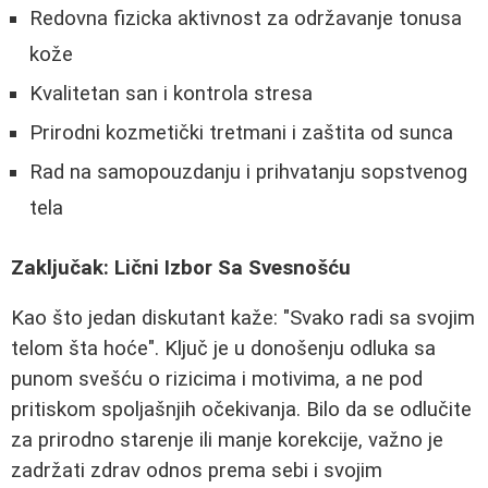
Redovna fizicka aktivnost za održavanje tonusa
kože
Kvalitetan san i kontrola stresa
Prirodni kozmetički tretmani i zaštita od sunca
Rad na samopouzdanju i prihvatanju sopstvenog
tela
Zaključak: Lični Izbor Sa Svesnošću
Kao što jedan diskutant kaže: "Svako radi sa svojim
telom šta hoće". Ključ je u donošenju odluka sa
punom svešću o rizicima i motivima, a ne pod
pritiskom spoljašnjih očekivanja. Bilo da se odlučite
za prirodno starenje ili manje korekcije, važno je
zadržati zdrav odnos prema sebi i svojim