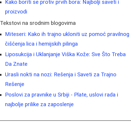
Kako boriti se protiv prvih bora: Najbolji saveti i
proizvodi
Tekstovi na srodnim blogovima
Miteseri: Kako ih trajno ukloniti uz pomoć pravilnog
čišćenja lica i hemijskih pilinga
Liposukcija i Uklanjanje Viška Kože: Sve Što Treba
Da Znate
Urasli nokti na nozi: Rešenja i Saveti za Trajno
Rešenje
Poslovi za pravnike u Srbiji - Plate, uslovi rada i
najbolje prilike za zaposlenje