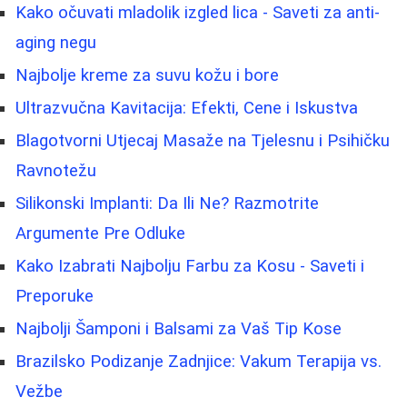
Kako očuvati mladolik izgled lica - Saveti za anti-
aging negu
Najbolje kreme za suvu kožu i bore
Ultrazvučna Kavitacija: Efekti, Cene i Iskustva
Blagotvorni Utjecaj Masaže na Tjelesnu i Psihičku
Ravnotežu
Silikonski Implanti: Da Ili Ne? Razmotrite
Argumente Pre Odluke
Kako Izabrati Najbolju Farbu za Kosu - Saveti i
Preporuke
Najbolji Šamponi i Balsami za Vaš Tip Kose
Brazilsko Podizanje Zadnjice: Vakum Terapija vs.
Vežbe