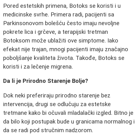
Pored estetskih primena, Botoks se koristi i u
medicinske svrhe. Primera radi, pacijenti sa
Parkinsonovom bolešću često imaju nevoljne
pokrete lica i grčeve, a terapijski tretman
Botoksom može ublažiti ove simptome. Iako
efekat nije trajan, mnogi pacijenti imaju značajno
poboljšanje kvaliteta života. Takođe, Botoks se
koristi i za lečenje migrena.
Da li je Prirodno Starenje Bolje?
Dok neki preferiraju prirodno starenje bez
intervencija, drugi se odlučuju za estetske
tretmane kako bi očuvali mladalački izgled. Bitno je
da bilo koji postupak bude u granicama normalnog i
da se radi pod stručnim nadzorom.