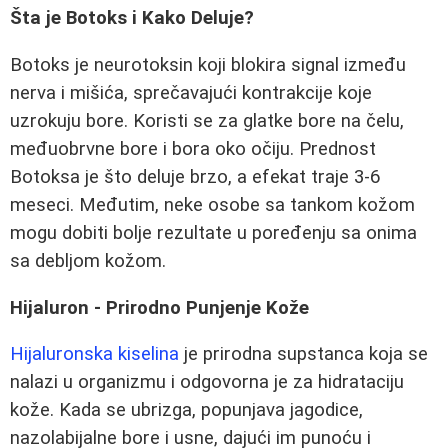
Šta je Botoks i Kako Deluje?
Botoks je neurotoksin koji blokira signal između
nerva i mišića, sprečavajući kontrakcije koje
uzrokuju bore. Koristi se za glatke bore na čelu,
međuobrvne bore i bora oko očiju. Prednost
Botoksa je što deluje brzo, a efekat traje 3-6
meseci. Međutim, neke osobe sa tankom kožom
mogu dobiti bolje rezultate u poređenju sa onima
sa debljom kožom.
Hijaluron - Prirodno Punjenje Kože
Hijaluronska kiselina
je prirodna supstanca koja se
nalazi u organizmu i odgovorna je za hidrataciju
kože. Kada se ubrizga, popunjava jagodice,
nazolabijalne bore i usne, dajući im punoću i