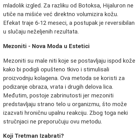
mladolik izgled. Za razliku od Botoksa, Hijaluron ne
utiče na mišiće već direktno volumizira kožu.
Efekat traje 6-12 meseci, a postupak je reversibilan
u slučaju neželjenih rezultata.
Mezoniti - Nova Moda u Estetici
Mezoniti su male niti koje se postavljaju ispod kože
kako bi podigli opušteno tkivo i stimulisali
proizvodnju kolagena. Ova metoda se koristi za
podizanje obraza, vrata i drugih delova lica.
Međutim, postoje zabrinutosti jer mezoniti
predstavljaju strano telo u organizmu, što može
izazvati hroničnu upalnu reakciju. Zbog toga neki
stručnjaci ne preporučuju ovu metodu.
Koji Tretman Izabrati?