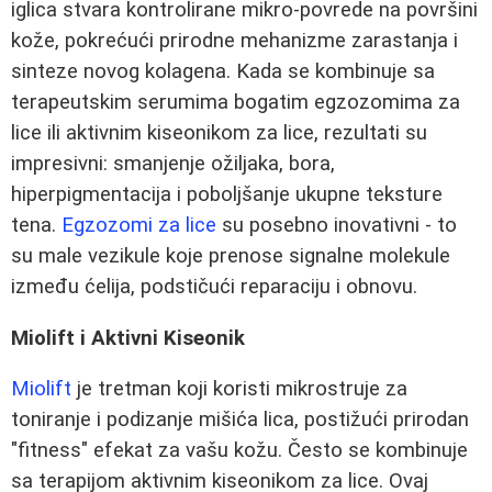
iglica stvara kontrolirane mikro-povrede na površini
kože, pokrećući prirodne mehanizme zarastanja i
sinteze novog kolagena. Kada se kombinuje sa
terapeutskim serumima bogatim egzozomima za
lice ili aktivnim kiseonikom za lice, rezultati su
impresivni: smanjenje ožiljaka, bora,
hiperpigmentacija i poboljšanje ukupne teksture
tena.
Egzozomi za lice
su posebno inovativni - to
su male vezikule koje prenose signalne molekule
između ćelija, podstičući reparaciju i obnovu.
Miolift i Aktivni Kiseonik
Miolift
je tretman koji koristi mikrostruje za
toniranje i podizanje mišića lica, postižući prirodan
"fitness" efekat za vašu kožu. Često se kombinuje
sa terapijom aktivnim kiseonikom za lice. Ovaj