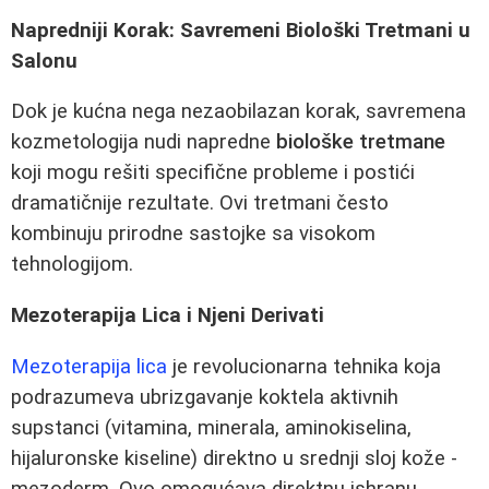
Napredniji Korak: Savremeni Biološki Tretmani u
Salonu
Dok je kućna nega nezaobilazan korak, savremena
kozmetologija nudi napredne
biološke tretmane
koji mogu rešiti specifične probleme i postići
dramatičnije rezultate. Ovi tretmani često
kombinuju prirodne sastojke sa visokom
tehnologijom.
Mezoterapija Lica i Njeni Derivati
Mezoterapija lica
je revolucionarna tehnika koja
podrazumeva ubrizgavanje koktela aktivnih
supstanci (vitamina, minerala, aminokiselina,
hijaluronske kiseline) direktno u srednji sloj kože -
mezoderm. Ovo omogućava direktnu ishranu