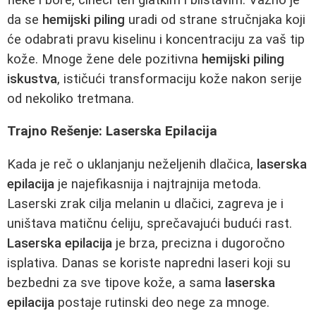
da se
hemijski piling
uradi od strane stručnjaka koji
će odabrati pravu kiselinu i koncentraciju za vaš tip
kože. Mnoge žene dele pozitivna
hemijski piling
iskustva
, ističući transformaciju kože nakon serije
od nekoliko tretmana.
Trajno Rešenje: Laserska Epilacija
Kada je reč o uklanjanju neželjenih dlačica,
laserska
epilacija
je najefikasnija i najtrajnija metoda.
Laserski zrak cilja melanin u dlačici, zagreva je i
uništava matičnu ćeliju, sprečavajući budući rast.
Laserska epilacija
je brza, precizna i dugoročno
isplativa. Danas se koriste napredni laseri koji su
bezbedni za sve tipove kože, a sama
laserska
epilacija
postaje rutinski deo nege za mnoge.