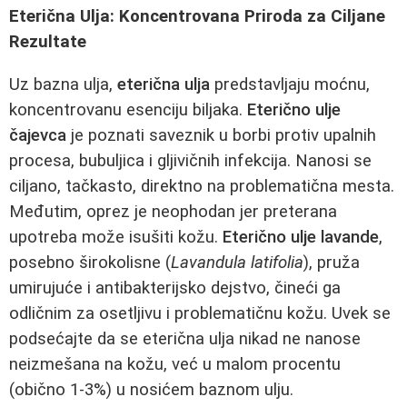
Eterična Ulja: Koncentrovana Priroda za Ciljane
Rezultate
Uz bazna ulja,
eterična ulja
predstavljaju moćnu,
koncentrovanu esenciju biljaka.
Eterično ulje
čajevca
je poznati saveznik u borbi protiv upalnih
procesa, bubuljica i gljivičnih infekcija. Nanosi se
ciljano, tačkasto, direktno na problematična mesta.
Međutim, oprez je neophodan jer preterana
upotreba može isušiti kožu.
Eterično ulje lavande
,
posebno širokolisne (
Lavandula latifolia
), pruža
umirujuće i antibakterijsko dejstvo, čineći ga
odličnim za osetljivu i problematičnu kožu. Uvek se
podsećajte da se eterična ulja nikad ne nanose
neizmešana na kožu, već u malom procentu
(obično 1-3%) u nosićem baznom ulju.