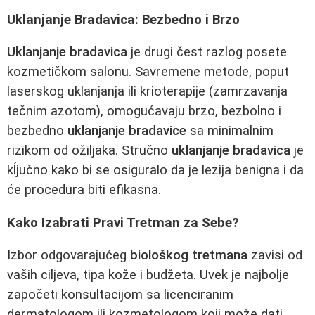
Uklanjanje Bradavica: Bezbedno i Brzo
Uklanjanje bradavica
je drugi čest razlog posete
kozmetičkom salonu. Savremene metode, poput
laserskog uklanjanja ili krioterapije (zamrzavanja
tečnim azotom), omogućavaju brzo, bezbolno i
bezbedno
uklanjanje bradavice
sa minimalnim
rizikom od ožiljaka. Stručno
uklanjanje bradavica
je
kĺjučno kako bi se osiguralo da je lezija benigna i da
će procedura biti efikasna.
Kako Izabrati Pravi Tretman za Sebe?
Izbor odgovarajućeg
biološkog tretmana
zavisi od
vaših ciljeva, tipa kože i budžeta. Uvek je najbolje
započeti konsultacijom sa licenciranim
dermatologom ili kozmetologom koji može dati