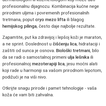
profesionalnu dijagnozu. Kombinacija kućne nege
prirodnim uljima i povremenih profesionalnih
tretmana, poput
cryo mezo lifta
ili blagog
hemijskog pilinga
, često daje najbolje rezultate.
Zapamtite, put ka zdravijoj i lepšoj koži je maraton,
a ne sprint. Doslednost u
čišćenju lica
, hidrataciji i
zaštiti od sunca je osnova.
Biološki tretmani
, bilo
da se radi o samostalnoj primeni
ulja lešnika
ili
profesionalnoj
mezoterapiji lica
, jesu moćni alati
koji rade u harmoniji sa vašom prirodnom lepotom,
podižući je na viši nivo.
Otkrijte snagu prirode i pamet tehnologije - vaša
koža će vam biti zahvalna.