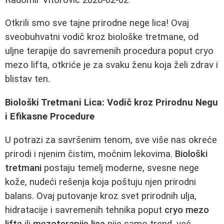
Otkrili smo sve tajne prirodne nege lica! Ovaj
sveobuhvatni vodič kroz biološke tretmane, od
uljne terapije do savremenih procedura poput cryo
mezo lifta, otkriće je za svaku ženu koja želi zdrav i
blistav ten.
Biološki Tretmani Lica: Vodič kroz Prirodnu Negu
i Efikasne Procedure
U potrazi za savršenim tenom, sve više nas okreće
prirodi i njenim čistim, moćnim lekovima.
Biološki
tretmani
postaju temelj moderne, svesne nege
kože, nudeći rešenja koja poštuju njen prirodni
balans. Ovaj putovanje kroz svet prirodnih ulja,
hidratacije i savremenih tehnika poput
cryo mezo
lifta
ili
mezoterapije lica
nije samo trend, već