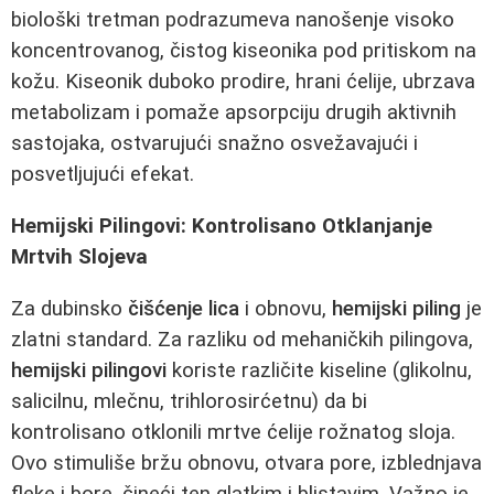
biološki tretman podrazumeva nanošenje visoko
koncentrovanog, čistog kiseonika pod pritiskom na
kožu. Kiseonik duboko prodire, hrani ćelije, ubrzava
metabolizam i pomaže apsorpciju drugih aktivnih
sastojaka, ostvarujući snažno osvežavajući i
posvetljujući efekat.
Hemijski Pilingovi: Kontrolisano Otklanjanje
Mrtvih Slojeva
Za dubinsko
čišćenje lica
i obnovu,
hemijski piling
je
zlatni standard. Za razliku od mehaničkih pilingova,
hemijski pilingovi
koriste različite kiseline (glikolnu,
salicilnu, mlečnu, trihlorosirćetnu) da bi
kontrolisano otklonili mrtve ćelije rožnatog sloja.
Ovo stimuliše bržu obnovu, otvara pore, izblednjava
fleke i bore, čineći ten glatkim i blistavim. Važno je