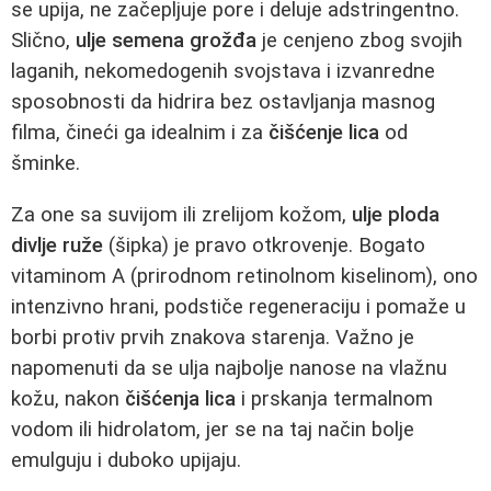
se upija, ne začepljuje pore i deluje adstringentno.
Slično,
ulje semena grožđa
je cenjeno zbog svojih
laganih, nekomedogenih svojstava i izvanredne
sposobnosti da hidrira bez ostavljanja masnog
filma, čineći ga idealnim i za
čišćenje lica
od
šminke.
Za one sa suvijom ili zrelijom kožom,
ulje ploda
divlje ruže
(šipka) je pravo otkrovenje. Bogato
vitaminom A (prirodnom retinolnom kiselinom), ono
intenzivno hrani, podstiče regeneraciju i pomaže u
borbi protiv prvih znakova starenja. Važno je
napomenuti da se ulja najbolje nanose na vlažnu
kožu, nakon
čišćenja lica
i prskanja termalnom
vodom ili hidrolatom, jer se na taj način bolje
emulguju i duboko upijaju.