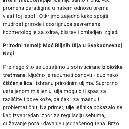
promena paradigme u našem odnosu prema
vlastitoj lepoti. Otkrijmo zajedno kako spojiti
mudrost prirode i dostignuća savremene
kozmetologije za zdrav, blistav i omladjen izgled.
Prirodni temelj: Moć Biljnih Ulja u Svakodnevnoj
Negi
Pre nego što se upustimo u sofisticirane
biološke
tretmane
, ključno je razumeti osnovu - dubinsko
čišćenje lica
i ishranu prirodnim uljima. Suprotno
ustaljenom mišljenju, ulja mogu biti spas za
različite tipove kože, pa čak i za masnu i
problematičnu. Na primer,
ulje lešnika
pokazalo se
kao izvanredan izbor za regulaciju sebuma,
sužavanje pora i davanje ujednačenog tena. Brzo