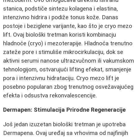
stanica, podstiče sintezu kolagena i elastina,
intenzivno hidrira i podiže tonus kože. Danas
postoje i beziglene varijante, kao što je cryo mezo
lift. Ovaj biološki tretman koristi kombinacju
hladnoće (cryo) i mezoterapije. Hladnoća trenutno
zateže pore i stimuliše mikrocirkulaciju, dok se
aktivni serumi nanose ultrazvučnom ili vakumskom
tehnologijom, ostvarujući lifting efekat, smanjenje
pora i intenzivnu hidrataciju. Cryo mezo lift je
posebno popularan zbog trenutnog osvežavajućeg
efekta i odsustva rekonvalescencije.
Dermapen: Stimulacija Prirodne Regeneracije
Još jedan izuzetan biološki tretman je upotreba
Dermapena. Ovaj uređaj sa vrhovima od najfinijih