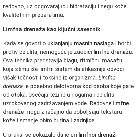
redovno, uz odgovarajuću hidrataciju i negu kože
kvalitetnim preparatima.
Limfna drenaža kao ključni saveznik
Kada se govori o
uklanjanju masnih naslaga
i borbi
protiv celulita, nemoguće je zaobići
limfnu drenažu
.
Ova tehnika predstavlja blagu, ritmičnu masažu
koja stimuliše limfni sistem da efikasnije odvodi
višak tečnosti i toksine iz organizma.
Limfna
drenaža
je posebno delotvorna kod osoba koje pate
od otoka, osećaja težine u nogama i celulita
uzrokovanog zadržavanjem vode. Redovne
limfne
drenaže
mogu značajno da poboljšaju teksturu
kože i smanje obim butina i
zadnjice
.
U praksi se pokazalo da je pri
limfnoj drenaži