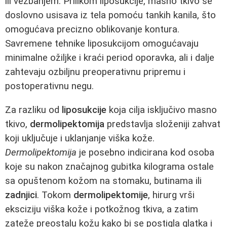
ili vežbanjem. Prilikom liposukcije, masno tkivo se
doslovno usisava iz tela pomoću tankih kanila, što
omogućava precizno oblikovanje kontura.
Savremene tehnike liposukcijom omogućavaju
minimalne ožiljke i kraći period oporavka, ali i dalje
zahtevaju ozbiljnu preoperativnu pripremu i
postoperativnu negu.
Za razliku od
liposukcije
koja cilja isključivo masno
tkivo,
dermolipektomija
predstavlja složeniji zahvat
koji uključuje i uklanjanje viška kože.
Dermolipektomija
je posebno indicirana kod osoba
koje su nakon značajnog gubitka kilograma ostale
sa opuštenom kožom na stomaku, butinama ili
zadnjici
. Tokom
dermolipektomije
, hirurg vrši
eksciziju viška kože i potkožnog tkiva, a zatim
zateže preostalu kožu kako bi se postigla glatka i