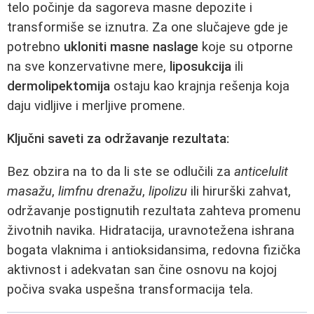
telo počinje da sagoreva masne depozite i
transformiše se iznutra. Za one slučajeve gde je
potrebno
ukloniti masne naslage
koje su otporne
na sve konzervativne mere,
liposukcija
ili
dermolipektomija
ostaju kao krajnja rešenja koja
daju vidljive i merljive promene.
Ključni saveti za održavanje rezultata:
Bez obzira na to da li ste se odlučili za
anticelulit
masažu
,
limfnu drenažu
,
lipolizu
ili hirurški zahvat,
održavanje postignutih rezultata zahteva promenu
životnih navika. Hidratacija, uravnotežena ishrana
bogata vlaknima i antioksidansima, redovna fizička
aktivnost i adekvatan san čine osnovu na kojoj
počiva svaka uspešna transformacija tela.