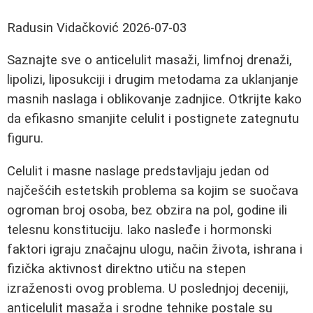
Radusin Vidačković
2026-07-03
Saznajte sve o anticelulit masaži, limfnoj drenaži,
lipolizi, liposukciji i drugim metodama za uklanjanje
masnih naslaga i oblikovanje zadnjice. Otkrijte kako
da efikasno smanjite celulit i postignete zategnutu
figuru.
Celulit i masne naslage predstavljaju jedan od
najčešćih estetskih problema sa kojim se suočava
ogroman broj osoba, bez obzira na pol, godine ili
telesnu konstituciju. Iako nasleđe i hormonski
faktori igraju značajnu ulogu, način života, ishrana i
fizička aktivnost direktno utiču na stepen
izraženosti ovog problema. U poslednjoj deceniji,
anticelulit masaža i srodne tehnike postale su