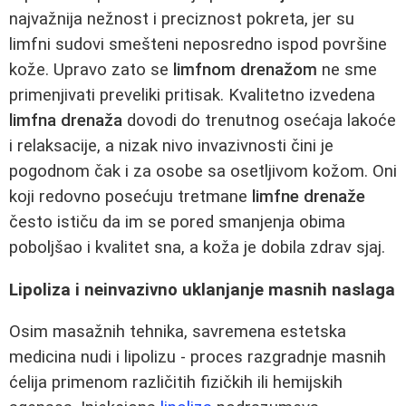
najvažnija nežnost i preciznost pokreta, jer su
limfni sudovi smešteni neposredno ispod površine
kože. Upravo zato se
limfnom drenažom
ne sme
primenjivati preveliki pritisak. Kvalitetno izvedena
limfna drenaža
dovodi do trenutnog osećaja lakoće
i relaksacije, a nizak nivo invazivnosti čini je
pogodnom čak i za osobe sa osetljivom kožom. Oni
koji redovno posećuju tretmane
limfne drenaže
često ističu da im se pored smanjenja obima
poboljšao i kvalitet sna, a koža je dobila zdrav sjaj.
Lipoliza i neinvazivno uklanjanje masnih naslaga
Osim masažnih tehnika, savremena estetska
medicina nudi i lipolizu - proces razgradnje masnih
ćelija primenom različitih fizičkih ili hemijskih