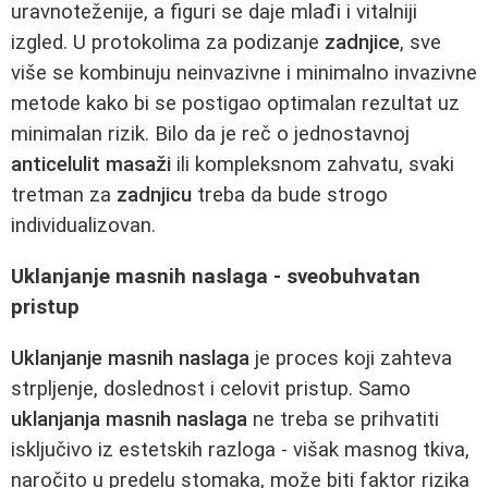
uravnoteženije, a figuri se daje mlađi i vitalniji
izgled. U protokolima za podizanje
zadnjice
, sve
više se kombinuju neinvazivne i minimalno invazivne
metode kako bi se postigao optimalan rezultat uz
minimalan rizik. Bilo da je reč o jednostavnoj
anticelulit masaži
ili kompleksnom zahvatu, svaki
tretman za
zadnjicu
treba da bude strogo
individualizovan.
Uklanjanje masnih naslaga - sveobuhvatan
pristup
Uklanjanje masnih naslaga
je proces koji zahteva
strpljenje, doslednost i celovit pristup. Samo
uklanjanja masnih naslaga
ne treba se prihvatiti
isključivo iz estetskih razloga - višak masnog tkiva,
naročito u predelu stomaka, može biti faktor rizika