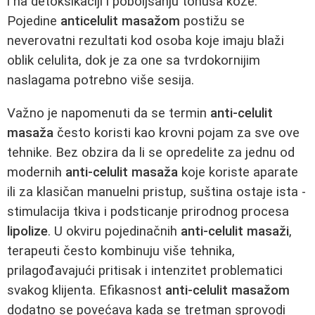
i na detoksikaciji i poboljšanju tonusa kože.
Pojedine
anticelulit masažom
postižu se
neverovatni rezultati kod osoba koje imaju blaži
oblik celulita, dok je za one sa tvrdokornijim
naslagama potrebno više sesija.
Važno je napomenuti da se termin
anti-celulit
masaža
često koristi kao krovni pojam za sve ove
tehnike. Bez obzira da li se opredelite za jednu od
modernih
anti-celulit masaža
koje koriste aparate
ili za klasičan manuelni pristup, suština ostaje ista -
stimulacija tkiva i podsticanje prirodnog procesa
lipolize
. U okviru pojedinačnih
anti-celulit masaži
,
terapeuti često kombinuju više tehnika,
prilagođavajući pritisak i intenzitet problematici
svakog klijenta. Efikasnost
anti-celulit masažom
dodatno se povećava kada se tretman sprovodi