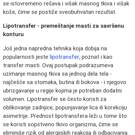
se istovremeno rešava i višak masnog tkiva i višak
kože, čime se postiže sveobuhvatan rezultat.
Lipotransfer - premeštanje masti za savršenu
konturu
Još jedna napredna tehnika koja dobija na
popularnosti jeste
lipotransfer
, poznat i kao
transfer masti. Ovaj postupak podrazumeva
uzimanje masnog tkiva sa jednog dela tela -
najčešće sa stomaka, butina ili bokova - i njegovo
ubrizgavanje u regije kojima je potreban dodatni
volumen. Lipotransfer se često koristi za
oblikovanje zadnjice, popunjavanje lica ili korekciju
asimetrije. Prednost lipotransfera leži u tome što
se koristi sopstveno tkivo organizma, čime se
eliminiše rizik od alergijskih reakcija ili odbacivanja.