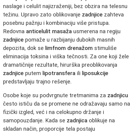
naslage i celulit najizraženiji, bez obzira na telesnu
težinu. Upravo zato oblikovanje
zadnjice
zahteva
posebnu pažnju i kombinaciju više pristupa.
Redovna
anticelulit masaža
usmerena na regiju
zadnjice
pomaže u razbijanju dubokih masnih
depozita, dok se
limfnom drenažom
stimuliše
eliminacija toksina i viška tečnosti. Za one koji žele
dramatičnije rezultate, hirurška preoblikovanja
zadnjice
putem
lipotransfera
ili
liposukcije
predstavljaju trajno rešenje.
Osobe koje su podvrgnute tretmanima za
zadnjicu
često ističu da se promene ne odražavaju samo na
fizički izgled, već i na celokupno držanje i
samopouzdanje. Kada se
zadnjica
oblikuje na
skladan način, proporcije tela postaju