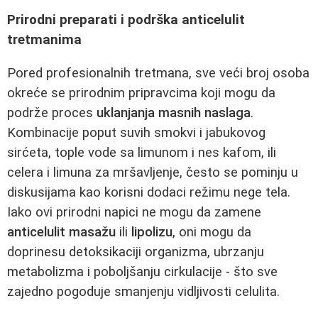
Prirodni preparati i podrška anticelulit
tretmanima
Pored profesionalnih tretmana, sve veći broj osoba
okreće se prirodnim pripravcima koji mogu da
podrže proces
uklanjanja masnih naslaga
.
Kombinacije poput suvih smokvi i jabukovog
sirćeta, tople vode sa limunom i nes kafom, ili
celera i limuna za mršavljenje, često se pominju u
diskusijama kao korisni dodaci režimu nege tela.
Iako ovi prirodni napici ne mogu da zamene
anticelulit masažu
ili
lipolizu
, oni mogu da
doprinesu detoksikaciji organizma, ubrzanju
metabolizma i poboljšanju cirkulacije - što sve
zajedno pogoduje smanjenju vidljivosti celulita.