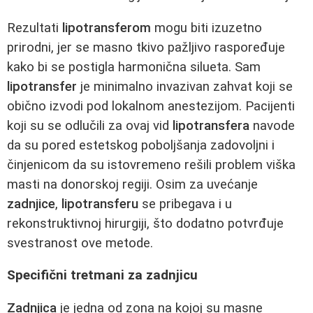
Rezultati
lipotransferom
mogu biti izuzetno
prirodni, jer se masno tkivo pažljivo raspoređuje
kako bi se postigla harmonična silueta. Sam
lipotransfer
je minimalno invazivan zahvat koji se
obično izvodi pod lokalnom anestezijom. Pacijenti
koji su se odlučili za ovaj vid
lipotransfera
navode
da su pored estetskog poboljšanja zadovoljni i
činjenicom da su istovremeno rešili problem viška
masti na donorskoj regiji. Osim za uvećanje
zadnjice
,
lipotransferu
se pribegava i u
rekonstruktivnoj hirurgiji, što dodatno potvrđuje
svestranost ove metode.
Specifični tretmani za zadnjicu
Zadnjica
je jedna od zona na kojoj su masne