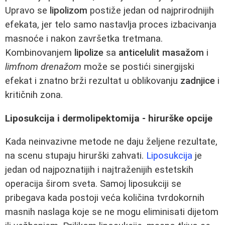
Upravo se
lipolizom
postiže jedan od najprirodnijih
efekata, jer telo samo nastavlja proces izbacivanja
masnoće i nakon završetka tretmana.
Kombinovanjem
lipolize
sa
anticelulit masažom
i
limfnom drenažom
može se postići sinergijski
efekat i znatno brži rezultat u oblikovanju
zadnjice
i
kritičnih zona.
Liposukcija i dermolipektomija - hirurške opcije
Kada neinvazivne metode ne daju željene rezultate,
na scenu stupaju hirurški zahvati.
Liposukcija
je
jedan od najpoznatijih i najtraženijih estetskih
operacija širom sveta. Samoj liposukciji se
pribegava kada postoji veća količina tvrdokornih
masnih naslaga koje se ne mogu eliminisati dijetom