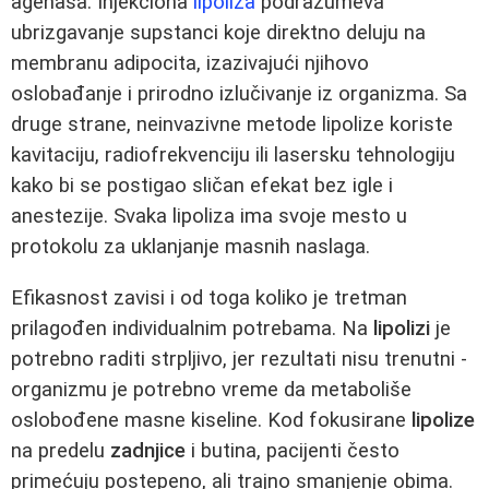
agenasa. Injekciona
lipoliza
podrazumeva
ubrizgavanje supstanci koje direktno deluju na
membranu adipocita, izazivajući njihovo
oslobađanje i prirodno izlučivanje iz organizma. Sa
druge strane, neinvazivne metode lipolize koriste
kavitaciju, radiofrekvenciju ili lasersku tehnologiju
kako bi se postigao sličan efekat bez igle i
anestezije. Svaka lipoliza ima svoje mesto u
protokolu za uklanjanje masnih naslaga.
Efikasnost zavisi i od toga koliko je tretman
prilagođen individualnim potrebama. Na
lipolizi
je
potrebno raditi strpljivo, jer rezultati nisu trenutni -
organizmu je potrebno vreme da metaboliše
oslobođene masne kiseline. Kod fokusirane
lipolize
na predelu
zadnjice
i butina, pacijenti često
primećuju postepeno, ali trajno smanjenje obima.