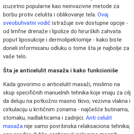
izuzetno popularne kao neinvazivne metode za
borbu protiv celulita i oblikovanje tela.
Ovaj
sveobuhvatni vodič
istražuje sve dostupne opcije -
od limfne drenaže i lipolize do hirurških zahvata
poput liposukcije i dermolipektomije - kako biste
doneli informisanu odluku o tome šta je najbolje za
vaše telo.
Šta je anticelulit masaža i kako funkcioniše
Kada govorimo o anticelulit masaži, mislimo na
skup specifičnih manuelnih tehnika koje imaju za cilj
da deluju na potkožno masno tkivo, vezivna vlakna i
cirkulaciju u kritičnim zonama - najčešće butinama,
stomaku, nadlakticama i zadnjici.
Anti celulit
masaža
nije samo površinska relaksaciona tehnika;