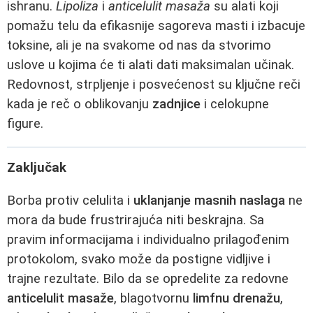
ishranu.
Lipoliza
i
anticelulit masaža
su alati koji
pomažu telu da efikasnije sagoreva masti i izbacuje
toksine, ali je na svakome od nas da stvorimo
uslove u kojima će ti alati dati maksimalan učinak.
Redovnost, strpljenje i posvećenost su ključne reči
kada je reč o oblikovanju
zadnjice
i celokupne
figure.
Zaključak
Borba protiv celulita i
uklanjanje masnih naslaga
ne
mora da bude frustrirajuća niti beskrajna. Sa
pravim informacijama i individualno prilagođenim
protokolom, svako može da postigne vidljive i
trajne rezultate. Bilo da se opredelite za redovne
anticelulit masaže
, blagotvornu
limfnu drenažu
,