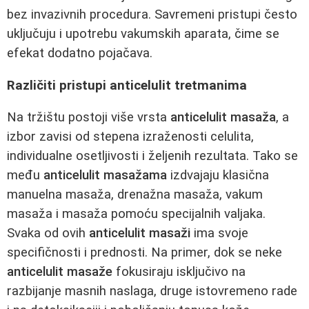
bez invazivnih procedura. Savremeni pristupi često
uključuju i upotrebu vakumskih aparata, čime se
efekat dodatno pojačava.
Različiti pristupi anticelulit tretmanima
Na tržištu postoji više vrsta
anticelulit masaža
, a
izbor zavisi od stepena izraženosti celulita,
individualne osetljivosti i željenih rezultata. Tako se
među
anticelulit masažama
izdvajaju klasična
manuelna masaža, drenažna masaža, vakum
masaža i masaža pomoću specijalnih valjaka.
Svaka od ovih
anticelulit masaži
ima svoje
specifičnosti i prednosti. Na primer, dok se neke
anticelulit masaže
fokusiraju isključivo na
razbijanje masnih naslaga, druge istovremeno rade