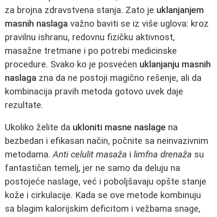
za brojna zdravstvena stanja. Zato je
uklanjanjem
masnih naslaga
važno baviti se iz više uglova: kroz
pravilnu ishranu, redovnu fizičku aktivnost,
masažne tretmane i po potrebi medicinske
procedure. Svako ko je posvećen
uklanjanju masnih
naslaga
zna da ne postoji magično rešenje, ali da
kombinacija pravih metoda gotovo uvek daje
rezultate.
Ukoliko želite da
ukloniti masne naslage
na
bezbedan i efikasan način, počnite sa neinvazivnim
metodama.
Anti celulit masaža
i
limfna drenaža
su
fantastičan temelj, jer ne samo da deluju na
postojeće naslage, već i poboljšavaju opšte stanje
kože i cirkulacije. Kada se ove metode kombinuju
sa blagim kalorijskim deficitom i vežbama snage,