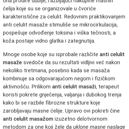
ona prodire dublje, razbijajući nakupine masnih
ćelija koje su se organizovale u čvoriće
karakteristične za celulit. Redovnim praktikovanjem
anti celulit masaže stimuliše se mikrocirkulacija,
pospešuje odvođenje toksina i viška tečnosti, a
koža postaje vidno glatka i zategnutija.
Mnoge osobe koje su isprobale različite
anti celulit
masaže
svedoče da su rezultati vidljivi već nakon
nekoliko tretmana, posebno kada se masaža
kombinuje sa odgovarajućom negom i fizičkom
aktivnošću. Prilikom
anti celulit masaži
, terapeut
koristi pokrete gnječenja, valjanja i dubokog trenja
kako bi se razbile fibrozne strukture koje
zarobljavaju masne ćelije. Upravo ovi pokreti čine
anti celulit masažom
izuzetno delotvornom
metodom za one koji žele da
uklone masne naslage