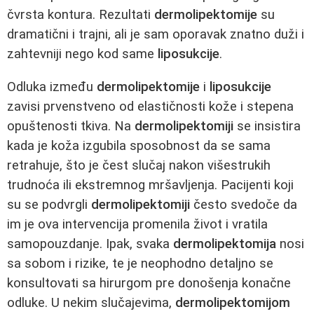
čvrsta kontura. Rezultati
dermolipektomije
su
dramatični i trajni, ali je sam oporavak znatno duži i
zahtevniji nego kod same
liposukcije
.
Odluka između
dermolipektomije
i
liposukcije
zavisi prvenstveno od elastičnosti kože i stepena
opuštenosti tkiva. Na
dermolipektomiji
se insistira
kada je koža izgubila sposobnost da se sama
retrahuje, što je čest slučaj nakon višestrukih
trudnoća ili ekstremnog mršavljenja. Pacijenti koji
su se podvrgli
dermolipektomiji
često svedoče da
im je ova intervencija promenila život i vratila
samopouzdanje. Ipak, svaka
dermolipektomija
nosi
sa sobom i rizike, te je neophodno detaljno se
konsultovati sa hirurgom pre donošenja konačne
odluke. U nekim slučajevima,
dermolipektomijom