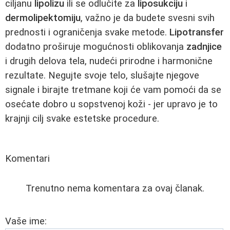
ciljanu
lipolizu
ili se odlučite za
liposukciju
i
dermolipektomiju
, važno je da budete svesni svih
prednosti i ograničenja svake metode.
Lipotransfer
dodatno proširuje mogućnosti oblikovanja
zadnjice
i drugih delova tela, nudeći prirodne i harmonične
rezultate. Negujte svoje telo, slušajte njegove
signale i birajte tretmane koji će vam pomoći da se
osećate dobro u sopstvenoj koži - jer upravo je to
krajnji cilj svake estetske procedure.
Komentari
Trenutno nema komentara za ovaj članak.
Vaše ime: