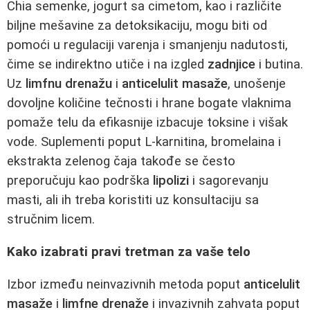
Chia semenke, jogurt sa cimetom, kao i različite
biljne mešavine za detoksikaciju, mogu biti od
pomoći u regulaciji varenja i smanjenju nadutosti,
čime se indirektno utiče i na izgled
zadnjice
i butina.
Uz
limfnu drenažu
i
anticelulit masaže
, unošenje
dovoljne količine tečnosti i hrane bogate vlaknima
pomaže telu da efikasnije izbacuje toksine i višak
vode. Suplementi poput L-karnitina, bromelaina i
ekstrakta zelenog čaja takođe se često
preporučuju kao podrška
lipolizi
i sagorevanju
masti, ali ih treba koristiti uz konsultaciju sa
stručnim licem.
Kako izabrati pravi tretman za vaše telo
Izbor između neinvazivnih metoda poput
anticelulit
masaže
i
limfne drenaže
i invazivnih zahvata poput