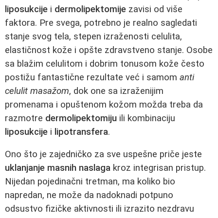
liposukcije
i
dermolipektomije
zavisi od više
faktora. Pre svega, potrebno je realno sagledati
stanje svog tela, stepen izraženosti celulita,
elastičnost kože i opšte zdravstveno stanje. Osobe
sa blažim celulitom i dobrim tonusom kože često
postižu fantastične rezultate već i samom
anti
celulit masažom
, dok one sa izraženijim
promenama i opuštenom kožom možda treba da
razmotre
dermolipektomiju
ili kombinaciju
liposukcije
i
lipotransfera
.
Ono što je zajedničko za sve uspešne priče jeste
uklanjanje masnih naslaga
kroz integrisan pristup.
Nijedan pojedinačni tretman, ma koliko bio
napredan, ne može da nadoknadi potpuno
odsustvo fizičke aktivnosti ili izrazito nezdravu