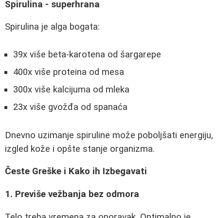
Spirulina - superhrana
Spirulina je alga bogata:
39x više beta-karotena od šargarepe
400x više proteina od mesa
300x više kalcijuma od mleka
23x više gvožđa od spanaća
Dnevno uzimanje spiruline može poboljšati energiju,
izgled kože i opšte stanje organizma.
Česte Greške i Kako ih Izbegavati
1. Previše vežbanja bez odmora
Telo treba vremena za oporavak. Optimalno je