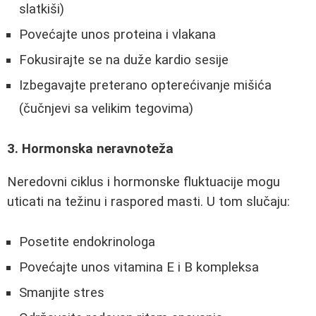
slatkiši)
Povećajte unos proteina i vlakana
Fokusirajte se na duže kardio sesije
Izbegavajte preterano opterećivanje mišića
(čučnjevi sa velikim tegovima)
3. Hormonska neravnoteža
Neredovni ciklus i hormonske fluktuacije mogu
uticati na težinu i raspored masti. U tom slučaju:
Posetite endokrinologa
Povećajte unos vitamina E i B kompleksa
Smanjite stres