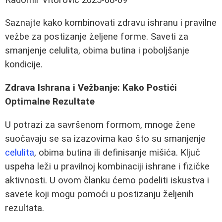
Saznajte kako kombinovati zdravu ishranu i pravilne
vežbe za postizanje željene forme. Saveti za
smanjenje celulita, obima butina i poboljšanje
kondicije.
Zdrava Ishrana i Vežbanje: Kako Postići
Optimalne Rezultate
U potrazi za savršenom formom, mnoge žene
suočavaju se sa izazovima kao što su smanjenje
celulita
, obima butina ili definisanje mišića. Ključ
uspeha leži u pravilnoj kombinaciji ishrane i fizičke
aktivnosti. U ovom članku ćemo podeliti iskustva i
savete koji mogu pomoći u postizanju željenih
rezultata.