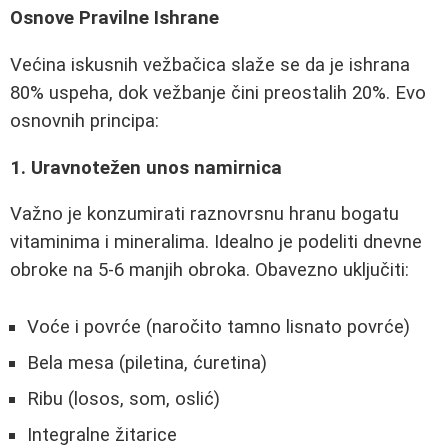
Osnove Pravilne Ishrane
Većina iskusnih vežbačica slaže se da je ishrana
80% uspeha, dok vežbanje čini preostalih 20%. Evo
osnovnih principa:
1. Uravnotežen unos namirnica
Važno je konzumirati raznovrsnu hranu bogatu
vitaminima i mineralima. Idealno je podeliti dnevne
obroke na 5-6 manjih obroka. Obavezno uključiti:
Voće i povrće (naročito tamno lisnato povrće)
Bela mesa (piletina, ćuretina)
Ribu (losos, som, oslić)
Integralne žitarice