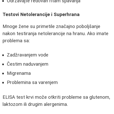
Održavajte redovan ritam spavanja
Testovi Netolerancije i Superhrana
Mnoge žene su primetile značajno poboljšanje
nakon testiranja netolerancije na hranu. Ako imate
problema sa:
Zadžravanjem vode
Čestim naduvanjem
Migrenama
Problemina sa varenjem
ELISA test krvi može otkriti probleme sa glutenom,
laktozom ili drugim alergenima.