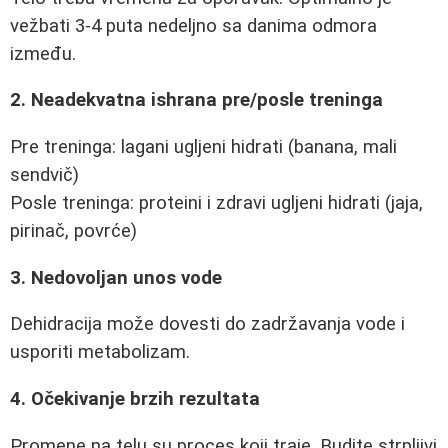
vežbati 3-4 puta nedeljno sa danima odmora
između.
2. Neadekvatna ishrana pre/posle treninga
Pre treninga: lagani ugljeni hidrati (banana, mali
sendvič)
Posle treninga: proteini i zdravi ugljeni hidrati (jaja,
pirinač, povrće)
3. Nedovoljan unos vode
Dehidracija može dovesti do zadržavanja vode i
usporiti metabolizam.
4. Očekivanje brzih rezultata
Promene na telu su proces koji traje. Budite strpljivi