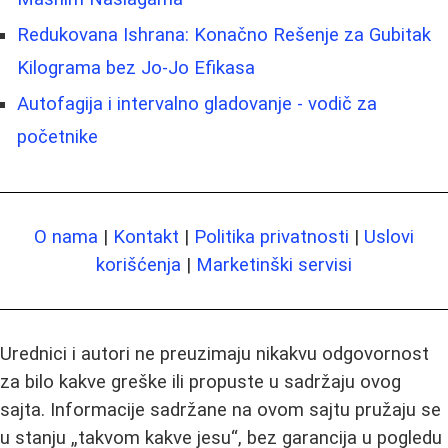
Redukovana Ishrana: Konačno Rešenje za Gubitak
Kilograma bez Jo-Jo Efikasa
Autofagija i intervalno gladovanje - vodič za
početnike
O nama
|
Kontakt
|
Politika privatnosti
|
Uslovi
korišćenja
|
Marketinški servisi
Urednici i autori ne preuzimaju nikakvu odgovornost
za bilo kakve greške ili propuste u sadržaju ovog
sajta. Informacije sadržane na ovom sajtu pružaju se
u stanju „takvom kakve jesu“, bez garancija u pogledu