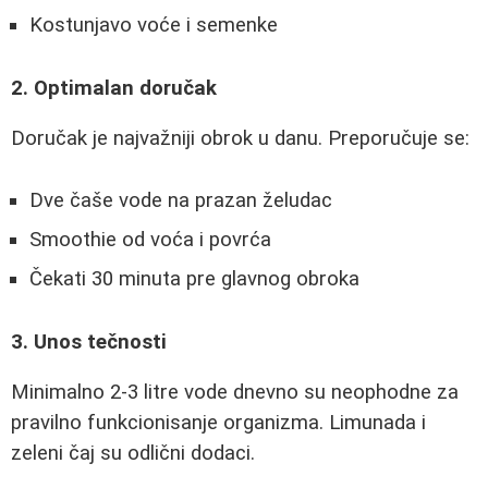
Kostunjavo voće i semenke
2. Optimalan doručak
Doručak je najvažniji obrok u danu. Preporučuje se:
Dve čaše vode na prazan želudac
Smoothie od voća i povrća
Čekati 30 minuta pre glavnog obroka
3. Unos tečnosti
Minimalno 2-3 litre vode dnevno su neophodne za
pravilno funkcionisanje organizma. Limunada i
zeleni čaj su odlični dodaci.