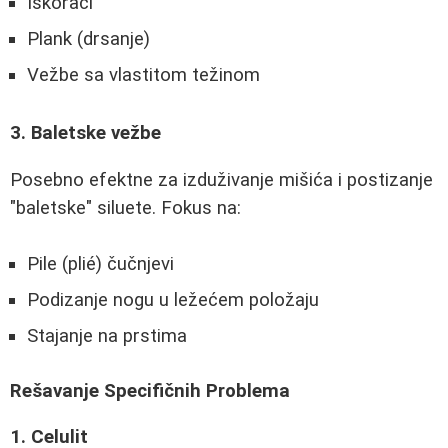
Iskoraci
Plank (drsanje)
Vežbe sa vlastitom težinom
3. Baletske vežbe
Posebno efektne za izduživanje mišića i postizanje
"baletske" siluete. Fokus na:
Pile (plié) čučnjevi
Podizanje nogu u ležećem položaju
Stajanje na prstima
Rešavanje Specifičnih Problema
1. Celulit