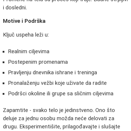
i dosledni.
Motive i Podrška
Ključ uspeha leži u:
Realnim ciljevima
Postepenim promenama
Pravljenju dnevnika ishrane i treninga
Pronalaženju vežbi koje uživate da radite
Podršci okoline ili grupe sa sličnim ciljevima
Zapamtite - svako telo je jedinstveno. Ono što
deluje za jednu osobu možda neće delovati za
drugu. Eksperimentišite, prilagođavajte i slušajte