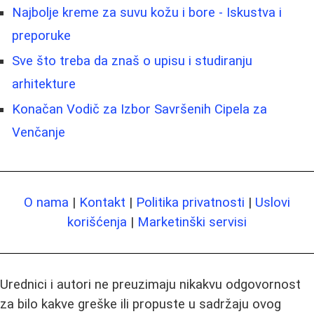
Najbolje kreme za suvu kožu i bore - Iskustva i
preporuke
Sve što treba da znaš o upisu i studiranju
arhitekture
Konačan Vodič za Izbor Savršenih Cipela za
Venčanje
O nama
|
Kontakt
|
Politika privatnosti
|
Uslovi
korišćenja
|
Marketinški servisi
Urednici i autori ne preuzimaju nikakvu odgovornost
za bilo kakve greške ili propuste u sadržaju ovog