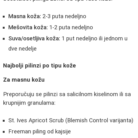
Masna koža:
2-3 puta nedeljno
Mešovita koža:
1-2 puta nedeljno
Suva/osetljiva koža:
1 put nedeljno ili jednom u
dve nedelje
Najbolji pilinzi po tipu kože
Za masnu kožu
Preporučuju se pilinzi sa salicilnom kiselinom ili sa
krupnijim granulama:
St. Ives Apricot Scrub (Blemish Control varijanta)
Freeman piling od kajsije