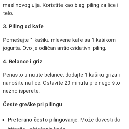
maslinovog ulja. Koristite kao blagi piling za lice i
telo.
3. Piling od kafe
Pomešajte 1 kašiku mlevene kafe sa 1 kašikom
jogurta. Ovo je odličan antioksidativni piling.
4. Belance i griz
Penasto umutite belance, dodajte 1 kašiku griza i
nanošite na lice. Ostavite 20 minuta pre nego što
nežno isperete.
Česte greške pri pilingu
Preterano često pilingovanje:
Može dovesti do