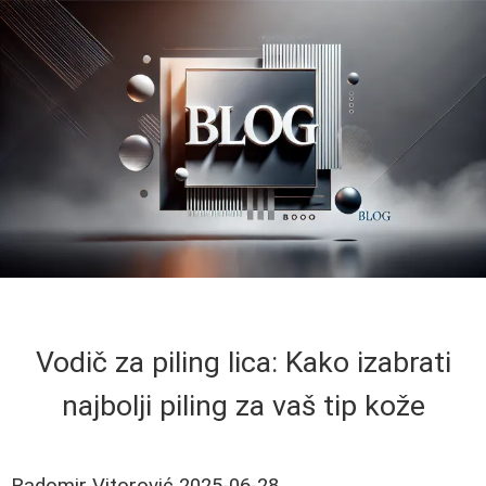
Vodič za piling lica: Kako izabrati
najbolji piling za vaš tip kože
Radomir Vitorović
2025-06-28