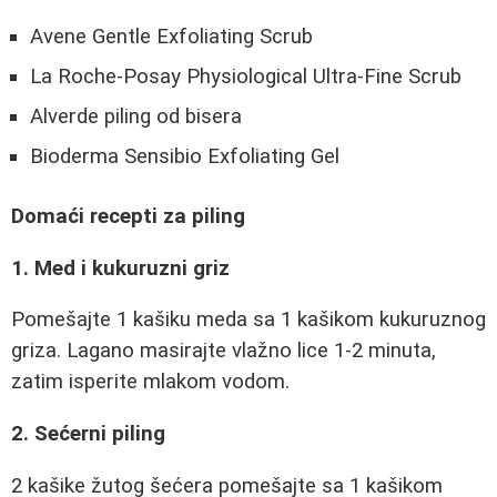
Avene Gentle Exfoliating Scrub
La Roche-Posay Physiological Ultra-Fine Scrub
Alverde piling od bisera
Bioderma Sensibio Exfoliating Gel
Domaći recepti za piling
1. Med i kukuruzni griz
Pomešajte 1 kašiku meda sa 1 kašikom kukuruznog
griza. Lagano masirajte vlažno lice 1-2 minuta,
zatim isperite mlakom vodom.
2. Sećerni piling
2 kašike žutog šećera pomešajte sa 1 kašikom