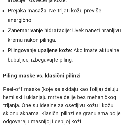
iritacije i oštećenja kože.
Prejaka masaža:
Ne trljati kožu previše
energično.
Zanemarivanje hidratacije:
Uvek naneti hranljivu
kremu nakon pilinga.
Pilingovanje upaljene kože:
Ako imate aktualne
bubuljice, izbegavajte piling.
Piling maske vs. klasični pilinzi
Peel-off maske (koje se skidaju kao folija) deluju
hemijski i uklanjaju mrtve ćelije bez mehaničkog
trljanja. One su idealne za osetljivu kožu i kožu
sklonu aknama. Klasični pilinzi sa granulama bolje
odgovaraju masnijoj i debljoj koži.