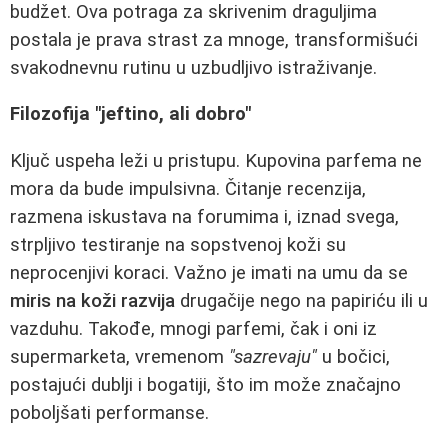
budžet. Ova potraga za skrivenim draguljima
postala je prava strast za mnoge, transformišući
svakodnevnu rutinu u uzbudljivo istraživanje.
Filozofija "jeftino, ali dobro"
Ključ uspeha leži u pristupu. Kupovina parfema ne
mora da bude impulsivna. Čitanje recenzija,
razmena iskustava na forumima i, iznad svega,
strpljivo testiranje na sopstvenoj koži su
neprocenjivi koraci. Važno je imati na umu da se
miris na koži razvija
drugačije nego na papiriću ili u
vazduhu. Takođe, mnogi parfemi, čak i oni iz
supermarketa, vremenom
"sazrevaju"
u bočici,
postajući dublji i bogatiji, što im može značajno
poboljšati performanse.