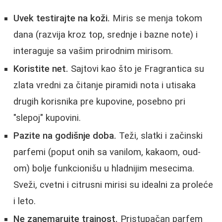
Uvek testirajte na koži.
Miris se menja tokom
dana (razvija kroz top, srednje i bazne note) i
interaguje sa vašim prirodnim mirisom.
Koristite net.
Sajtovi kao što je Fragrantica su
zlata vredni za čitanje piramidi nota i utisaka
drugih korisnika pre kupovine, posebno pri
"slepoj" kupovini.
Pazite na godišnje doba.
Teži, slatki i začinski
parfemi (poput onih sa vanilom, kakaom, oud-
om) bolje funkcionišu u hladnijim mesecima.
Sveži, cvetni i citrusni mirisi su idealni za proleće
i leto.
Ne zanemarujte trajnost.
Pristupačan parfem