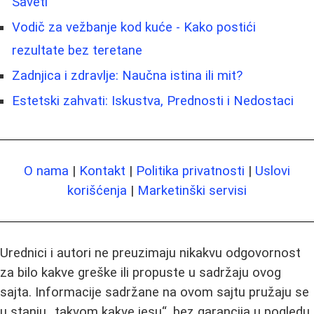
Saveti
Vodič za vežbanje kod kuće - Kako postići
rezultate bez teretane
Zadnjica i zdravlje: Naučna istina ili mit?
Estetski zahvati: Iskustva, Prednosti i Nedostaci
O nama
|
Kontakt
|
Politika privatnosti
|
Uslovi
korišćenja
|
Marketinški servisi
Urednici i autori ne preuzimaju nikakvu odgovornost
za bilo kakve greške ili propuste u sadržaju ovog
sajta. Informacije sadržane na ovom sajtu pružaju se
u stanju „takvom kakve jesu“, bez garancija u pogledu