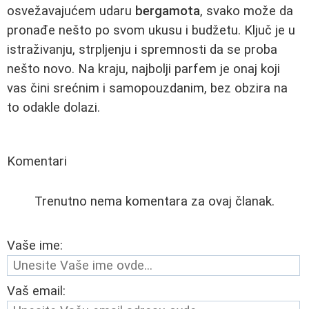
osvežavajućem udaru
bergamota
, svako može da
pronađe nešto po svom ukusu i budžetu. Ključ je u
istraživanju, strpljenju i spremnosti da se proba
nešto novo. Na kraju, najbolji parfem je onaj koji
vas čini srećnim i samopouzdanim, bez obzira na
to odakle dolazi.
Komentari
Trenutno nema komentara za ovaj članak.
Vaše ime:
Vaš email: