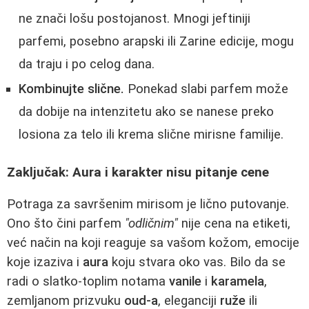
ne znači lošu postojanost. Mnogi jeftiniji
parfemi, posebno arapski ili Zarine edicije, mogu
da traju i po celog dana.
Kombinujte slične.
Ponekad slabi parfem može
da dobije na intenzitetu ako se nanese preko
losiona za telo ili krema slične mirisne familije.
Zaključak: Aura i karakter nisu pitanje cene
Potraga za savršenim mirisom je lično putovanje.
Ono što čini parfem
"odličnim"
nije cena na etiketi,
već način na koji reaguje sa vašom kožom, emocije
koje izaziva i
aura
koju stvara oko vas. Bilo da se
radi o slatko-toplim notama
vanile
i
karamela
,
zemljanom prizvuku
oud-a
, eleganciji
ruže
ili