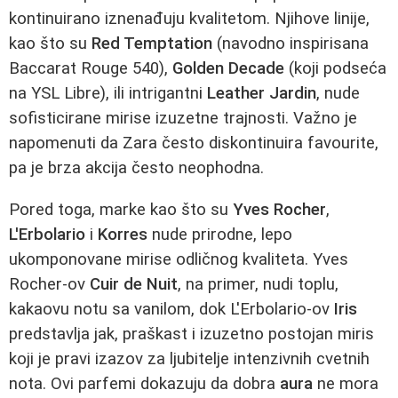
kontinuirano iznenađuju kvalitetom. Njihove linije,
kao što su
Red Temptation
(navodno inspirisana
Baccarat Rouge 540),
Golden Decade
(koji podseća
na YSL Libre), ili intrigantni
Leather Jardin
, nude
sofisticirane mirise izuzetne trajnosti. Važno je
napomenuti da Zara često diskontinuira favourite,
pa je brza akcija često neophodna.
Pored toga, marke kao što su
Yves Rocher
,
L'Erbolario
i
Korres
nude prirodne, lepo
ukomponovane mirise odličnog kvaliteta. Yves
Rocher-ov
Cuir de Nuit
, na primer, nudi toplu,
kakaovu notu sa vanilom, dok L'Erbolario-ov
Iris
predstavlja jak, praškast i izuzetno postojan miris
koji je pravi izazov za ljubitelje intenzivnih cvetnih
nota. Ovi parfemi dokazuju da dobra
aura
ne mora