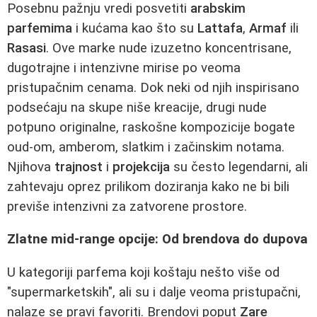
Posebnu pažnju vredi posvetiti
arabskim
parfemima
i kućama kao što su
Lattafa
,
Armaf
ili
Rasasi
. Ove marke nude izuzetno koncentrisane,
dugotrajne i intenzivne mirise po veoma
pristupačnim cenama. Dok neki od njih inspirisano
podsećaju na skupe niše kreacije, drugi nude
potpuno originalne, raskošne kompozicije bogate
oud-om, amberom, slatkim i začinskim notama.
Njihova
trajnost
i
projekcija
su često legendarni, ali
zahtevaju oprez prilikom doziranja kako ne bi bili
previše intenzivni za zatvorene prostore.
Zlatne mid-range opcije: Od brendova do dupova
U kategoriji parfema koji koštaju nešto više od
"supermarketskih", ali su i dalje veoma pristupačni,
nalaze se pravi favoriti. Brendovi poput
Zare