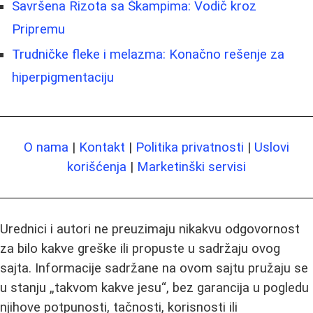
Savršena Rizota sa Škampima: Vodič kroz
Pripremu
Trudničke fleke i melazma: Konačno rešenje za
hiperpigmentaciju
O nama
|
Kontakt
|
Politika privatnosti
|
Uslovi
korišćenja
|
Marketinški servisi
Urednici i autori ne preuzimaju nikakvu odgovornost
za bilo kakve greške ili propuste u sadržaju ovog
sajta. Informacije sadržane na ovom sajtu pružaju se
u stanju „takvom kakve jesu“, bez garancija u pogledu
njihove potpunosti, tačnosti, korisnosti ili