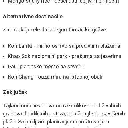
Mango sticky rice - desert sa lepljivim pirinčem
Alternativne destinacije
Za one koji žele da izbegnu turističke gužve:
Koh Lanta - mirno ostrvo sa predivnim plažama
Khao Sok nacionalni park - prašuma sa jezerima
Pai - planinsko mesto na severu
Koh Chang - oaza mira na istočnoj obali
Zaključak
Tajland nudi neverovatnu raznolikost - od živahnih
gradova do idiličnih ostrva, od džungle do savršenih
plaža. Sa pažljivim planiranjem i poštovanjem