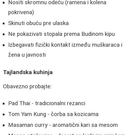
Nositi skromnu odeću (ramena i kolena
pokrivena)
Skinuti obuću pre ulaska
Ne pokazivati stopala prema Budinom kipu
Izbegavati fizički kontakt između muškaraca i
žena u javnosti
Tajlandska kuhinja
Obavezno probajte:
Pad Thai - tradicionalni rezanci
Tom Yam Kung - čorba sa kozicama
Masaman curry - aromatični kari sa mesom