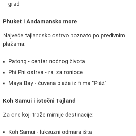
grad
Phuket i Andamansko more
Najveće tajlandsko ostrvo poznato po predivnim
plažama:
Patong - centar noćnog života
Phi Phi ostrva - raj za ronioce
Maya Bay - čuvena plaža iz filma "Pláž"
Koh Samui i istočni Tajland
Za one koji traže mirnije destinacije:
Koh Samui - luksuzni odmarališta