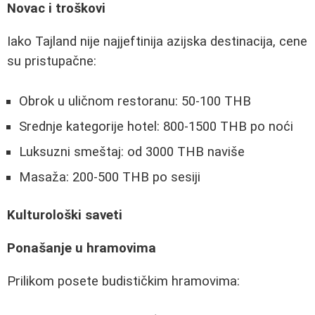
Novac i troškovi
Iako Tajland nije najjeftinija azijska destinacija, cene
su pristupačne:
Obrok u uličnom restoranu: 50-100 THB
Srednje kategorije hotel: 800-1500 THB po noći
Luksuzni smeštaj: od 3000 THB naviše
Masaža: 200-500 THB po sesiji
Kulturološki saveti
Ponašanje u hramovima
Prilikom posete budističkim hramovima: