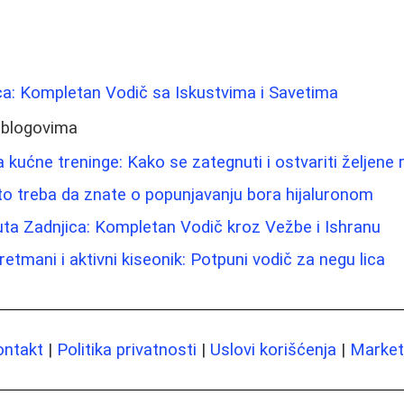
Lica: Kompletan Vodič sa Iskustvima i Savetima
 blogovima
a kućne treninge: Kako se zategnuti i ostvariti željene 
 što treba da znate o popunjavanju bora hijaluronom
ta Zadnjica: Kompletan Vodič kroz Vežbe i Ishranu
retmani i aktivni kiseonik: Potpuni vodič za negu lica
ontakt
|
Politika privatnosti
|
Uslovi korišćenja
|
Marketi