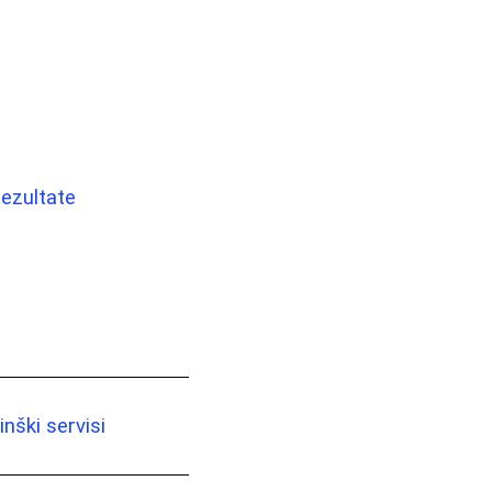
rezultate
nški servisi