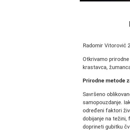
Radomir Vitorović
Otkrivamo prirodne 
krastavca, žumanca 
Prirodne metode z
Savršeno oblikovane
samopouzdanje. Iako
određeni faktori živ
dobijanje na težini,
doprineti gubitku čv