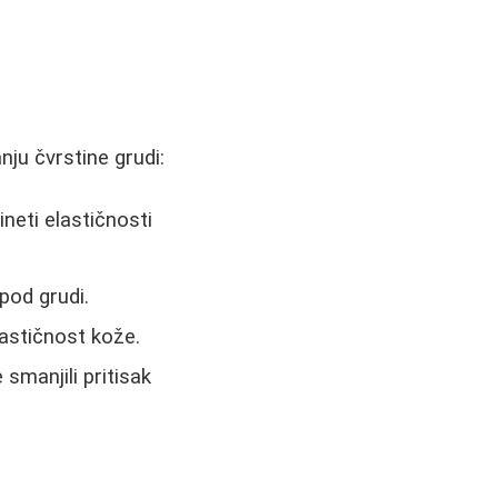
ju čvrstine grudi:
neti elastičnosti
pod grudi.
astičnost kože.
smanjili pritisak