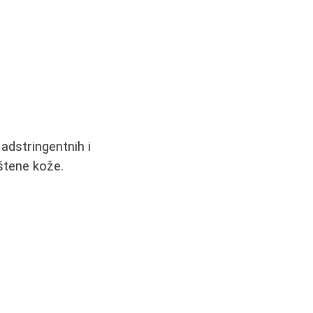
adstringentnih i
uštene kože.