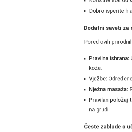
Koristite sok od k
Dobro isperite 
Dodatni saveti za 
Pored ovih prirodni
Pravilna ishrana:
U
kože.
Vježbe:
Određene 
Nježna masaža:
R
Pravilan položaj t
na grudi.
Česte zablude o uč