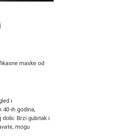
i
Efikasne maske od
led i
 40-ih godina,
dobi. Brzi gubitak i
spavate, mogu