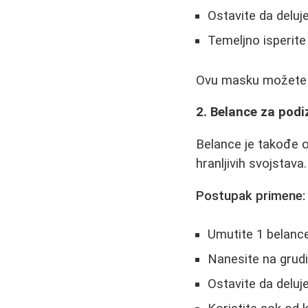
Ostavite da deluj
Temeljno isperit
Ovu masku možete ko
2. Belance za podi
Belance je takođe o
hranljivih svojstav
Postupak primene:
Umutite 1 belance
Nanesite na grud
Ostavite da deluj