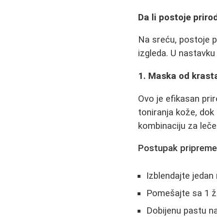
Da li postoje prir
Na sreću, postoje pr
izgleda. U nastavku
1. Maska od krast
Ovo je efikasan pri
toniranja kože, dok 
kombinaciju za leče
Postupak pripreme
Izblendajte jedan
Pomešajte sa 1 ž
Dobijenu pastu n