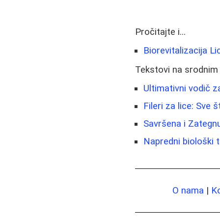
Pročitajte i...
Biorevitalizacija 
Tekstovi na srodnim
Ultimativni vodič z
Fileri za lice: Sve
Savršena i Zategnu
Napredni biološki t
O nama
|
K