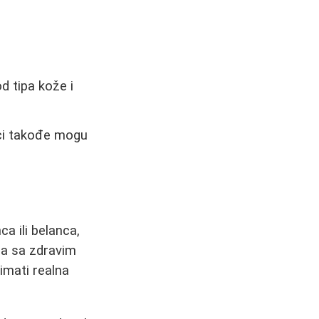
d tipa kože i
ci takođe mogu
a ili belanca,
na sa zdravim
imati realna