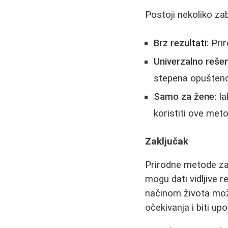
Postoji nekoliko zab
Brz rezultati:
Prir
Univerzalno rešen
stepena opušteno
Samo za žene:
Ia
koristiti ove met
Zaključak
Prirodne metode za 
mogu dati vidljive 
načinom života može
očekivanja i biti u