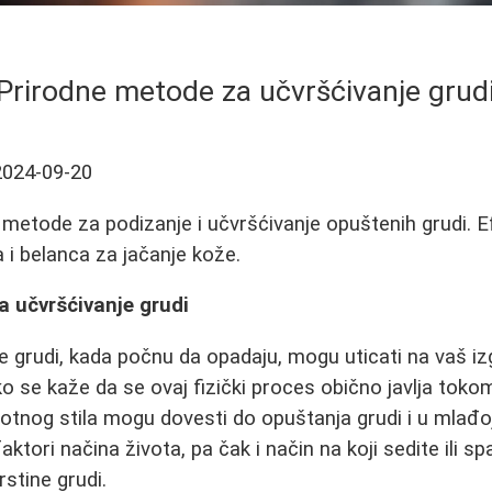
Prirodne metode za učvršćivanje grud
2024-09-20
metode za podizanje i učvršćivanje opuštenih grudi. 
i belanca za jačanje kože.
a učvršćivanje grudi
 grudi, kada počnu da opadaju, mogu uticati na vaš izg
 se kaže da se ovaj fizički proces obično javlja tokom
otnog stila mogu dovesti do opuštanja grudi i u mlađoj 
 faktori načina života, pa čak i način na koji sedite ili 
rstine grudi.