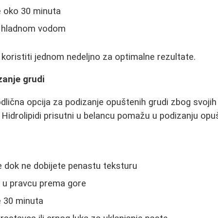
e oko 30 minuta
e hladnom vodom
ristiti jednom nedeljno za optimalne rezultate.
zanje grudi
dlična opcija za podizanje opuštenih grudi zbog svojih 
a. Hidrolipidi prisutni u belancu pomažu u podizanju op
 dok ne dobijete penastu teksturu
i u pravcu prema gore
e 30 minuta