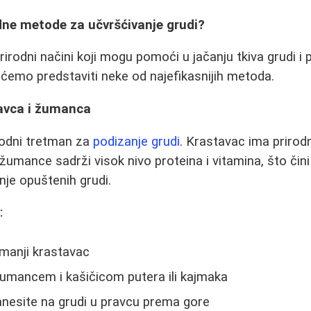
odne metode za učvršćivanje grudi?
irodni načini koji mogu pomoći u jačanju tkiva grudi i 
 ćemo predstaviti neke od najefikasnijih metoda.
avca i žumanca
rodni tretman za
podizanje grudi
. Krastavac ima prirod
žumance sadrži visok nivo proteina i vitamina, što čini
nje opuštenih grudi.
:
 manji krastavac
umancem i kašičicom putera ili kajmaka
anesite na grudi u pravcu prema gore