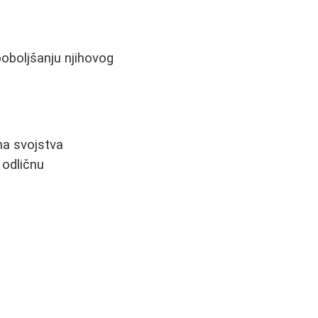
poboljšanju njihovog
na svojstva
 odličnu