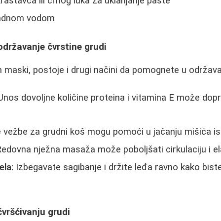
rastavca ili crnog luka za uklanjanje paste
hladnom vodom
održavanje čvrstine grudi
h maski, postoje i drugi načini da pomognete u održavan
nos dovoljne količine proteina i vitamina E može dopri
vežbe za grudni koš mogu pomoći u jačanju mišića is
edovna nježna masaža može poboljšati cirkulaciju i el
ela:
Izbegavate sagibanje i držite leđa ravno kako biste 
vršćivanju grudi