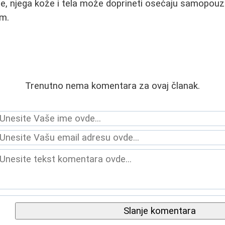
e, njega kože i tela može doprineti osećaju samopouz
om.
Trenutno nema komentara za ovaj članak.
Slanje komentara