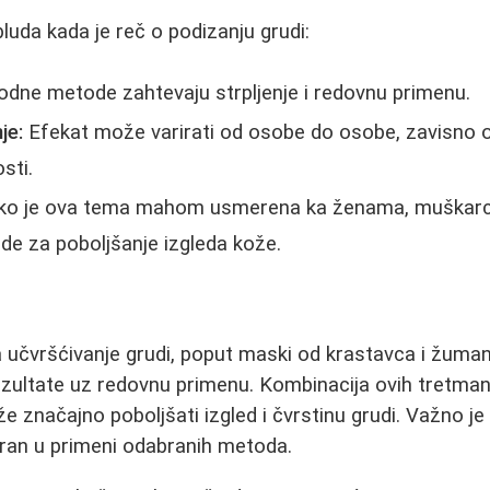
luda kada je reč o podizanju grudi:
odne metode zahtevaju strpljenje i redovnu primenu.
je:
Efekat može varirati od osobe do osobe, zavisno o
sti.
ko je ova tema mahom usmerena ka ženama, muškar
ode za poboljšanje izgleda kože.
učvršćivanje grudi, poput maski od krastavca i žumanc
rezultate uz redovnu primenu. Kombinacija ovih tretma
 značajno poboljšati izgled i čvrstinu grudi. Važno je 
poran u primeni odabranih metoda.