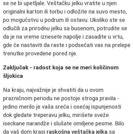
se ne bi upetljale. Veštačku jelku vratite u njen
originalni karton ili torbu i odložite na suvo mesto,
po mogućstvu u podrum ili ostavu. Ukoliko ste se
odlučili za prirodnu jelku sa busenom, potrudite se
da je na vreme iznesete napolje i zasadite u vrtu,
gde će nastaviti da raste i podsećati vas na prelepe
trenutke provedene pored nje.
Zaključak - radost koja se ne meri količinom
šljokica
Na kraju, najvažnije je shvatiti da u ovom
prazničnom periodu ne postoje stroga pravila -
jedino merilo je vaša sreća i osećaj ispunjenosti
dok gledate treperavu jelku, mirišete sveže
iseckane narandže i slušate omiljene pesme. Bilo
da vaš dom krasi
raskošna veštačka jelka
sa