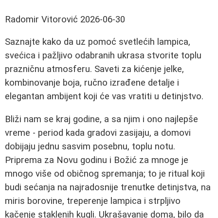
Radomir Vitorović
2026-06-30
Saznajte kako da uz pomoć svetlećih lampica,
svećica i pažljivo odabranih ukrasa stvorite toplu
prazničnu atmosferu. Saveti za kićenje jelke,
kombinovanje boja, ručno izrađene detalje i
elegantan ambijent koji će vas vratiti u detinjstvo.
Bliži nam se kraj godine, a sa njim i ono najlepše
vreme - period kada gradovi zasijaju, a domovi
dobijaju jednu sasvim posebnu, toplu notu.
Priprema za Novu godinu i Božić za mnoge je
mnogo više od običnog spremanja; to je ritual koji
budi sećanja na najradosnije trenutke detinjstva, na
miris borovine, treperenje lampica i strpljivo
kačenje staklenih kugli. Ukrašavanje doma, bilo da