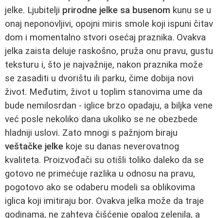
jelke. Ljubitelji
prirodne jelke sa busenom
kunu se u
onaj neponovljivi, opojni miris smole koji ispuni čitav
dom i momentalno stvori osećaj praznika. Ovakva
jelka zaista deluje raskošno, pruža onu pravu, gustu
teksturu i, što je najvažnije, nakon praznika može
se zasaditi u dvorištu ili parku, čime dobija novi
život. Međutim, život u toplim stanovima ume da
bude nemilosrdan - iglice brzo opadaju, a biljka vene
već posle nekoliko dana ukoliko se ne obezbede
hladniji uslovi. Zato mnogi s pažnjom biraju
veštačke jelke
koje su danas neverovatnog
kvaliteta. Proizvođači su otišli toliko daleko da se
gotovo ne primećuje razlika u odnosu na pravu,
pogotovo ako se odaberu modeli sa oblikovima
iglica koji imitiraju bor. Ovakva jelka može da traje
godinama, ne zahteva čišćenje opalog zelenila, a