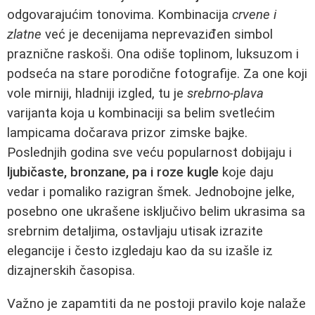
odgovarajućim tonovima. Kombinacija
crvene i
zlatne
već je decenijama neprevaziđen simbol
praznične raskoši. Ona odiše toplinom, luksuzom i
podseća na stare porodične fotografije. Za one koji
vole mirniji, hladniji izgled, tu je
srebrno-plava
varijanta koja u kombinaciji sa belim svetlećim
lampicama dočarava prizor zimske bajke.
Poslednjih godina sve veću popularnost dobijaju i
ljubičaste, bronzane, pa i roze kugle
koje daju
vedar i pomaliko razigran šmek. Jednobojne jelke,
posebno one ukrašene isključivo belim ukrasima sa
srebrnim detaljima, ostavljaju utisak izrazite
elegancije i često izgledaju kao da su izašle iz
dizajnerskih časopisa.
Važno je zapamtiti da ne postoji pravilo koje nalaže