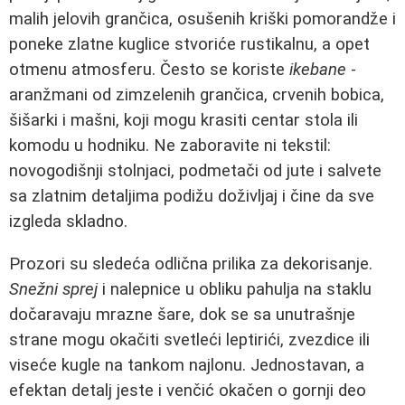
malih jelovih grančica, osušenih kriški pomorandže i
poneke zlatne kuglice stvoriće rustikalnu, a opet
otmenu atmosferu. Često se koriste
ikebane
-
aranžmani od zimzelenih grančica, crvenih bobica,
šišarki i mašni, koji mogu krasiti centar stola ili
komodu u hodniku. Ne zaboravite ni tekstil:
novogodišnji stolnjaci, podmetači od jute i salvete
sa zlatnim detaljima podižu doživljaj i čine da sve
izgleda skladno.
Prozori su sledeća odlična prilika za dekorisanje.
Snežni sprej
i nalepnice u obliku pahulja na staklu
dočaravaju mrazne šare, dok se sa unutrašnje
strane mogu okačiti svetleći leptirići, zvezdice ili
viseće kugle na tankom najlonu. Jednostavan, a
efektan detalj jeste i venčić okačen o gornji deo