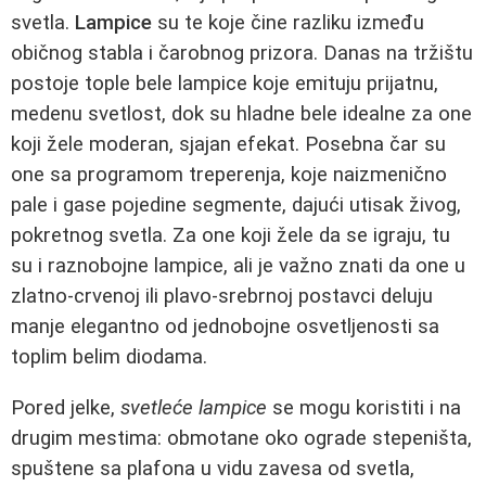
svetla.
Lampice
su te koje čine razliku između
običnog stabla i čarobnog prizora. Danas na tržištu
postoje tople bele lampice koje emituju prijatnu,
medenu svetlost, dok su hladne bele idealne za one
koji žele moderan, sjajan efekat. Posebna čar su
one sa programom treperenja, koje naizmenično
pale i gase pojedine segmente, dajući utisak živog,
pokretnog svetla. Za one koji žele da se igraju, tu
su i raznobojne lampice, ali je važno znati da one u
zlatno-crvenoj ili plavo-srebrnoj postavci deluju
manje elegantno od jednobojne osvetljenosti sa
toplim belim diodama.
Pored jelke,
svetleće lampice
se mogu koristiti i na
drugim mestima: obmotane oko ograde stepeništa,
spuštene sa plafona u vidu zavesa od svetla,