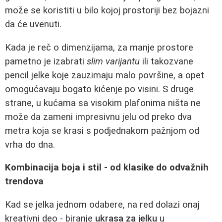
može se koristiti u bilo kojoj prostoriji bez bojazni
da će uvenuti.
Kada je reč o dimenzijama, za manje prostore
pametno je izabrati
slim varijantu
ili takozvane
pencil jelke koje zauzimaju malo površine, a opet
omogućavaju bogato kićenje po visini. S druge
strane, u kućama sa visokim plafonima ništa ne
može da zameni impresivnu jelu od preko dva
metra koja se krasi s podjednakom pažnjom od
vrha do dna.
Kombinacija boja i stil - od klasike do odvažnih
trendova
Kad se jelka jednom odabere, na red dolazi onaj
kreativni deo - biranje
ukrasa za jelku
u