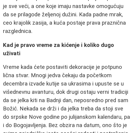
je sve veći, a one koje imaju nastavke omogućuju
da se prilagode željenoj dužini. Kada padne mrak,
ceo krajolik zasija, a kuća postaje prava praznična
razglednica.
Kad je pravo vreme za kićenje i koliko dugo
uživati
Vreme kada ćete postaviti dekoracije je potpuno
lična stvar. Mnogi jedva čekaju da početkom
decembra izvade kutije sa ukrasima i upuste se u
višednevnu avanturu, dok drugi ostaju verni tradiciji
da se jelka kiti na Badnji dan, neposredno pred sam
Božić. Nekada se drži i da jelka treba da stoji sve
do srpske Nove godine po julijanskom kalendaru, pa
i do Bogojavljenja. Bez obzira na datum, ono što je