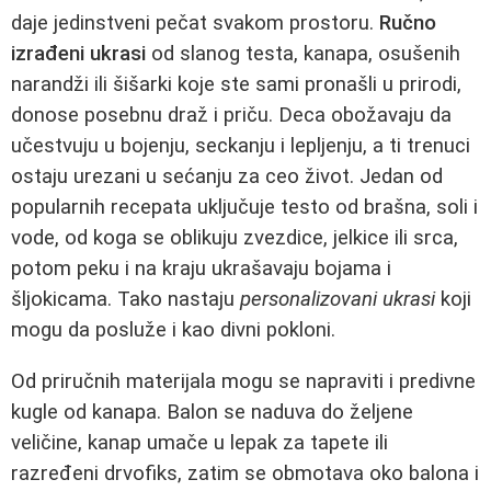
daje jedinstveni pečat svakom prostoru.
Ručno
izrađeni ukrasi
od slanog testa, kanapa, osušenih
narandži ili šišarki koje ste sami pronašli u prirodi,
donose posebnu draž i priču. Deca obožavaju da
učestvuju u bojenju, seckanju i lepljenju, a ti trenuci
ostaju urezani u sećanju za ceo život. Jedan od
popularnih recepata uključuje testo od brašna, soli i
vode, od koga se oblikuju zvezdice, jelkice ili srca,
potom peku i na kraju ukrašavaju bojama i
šljokicama. Tako nastaju
personalizovani ukrasi
koji
mogu da posluže i kao divni pokloni.
Od priručnih materijala mogu se napraviti i predivne
kugle od kanapa. Balon se naduva do željene
veličine, kanap umače u lepak za tapete ili
razređeni drvofiks, zatim se obmotava oko balona i