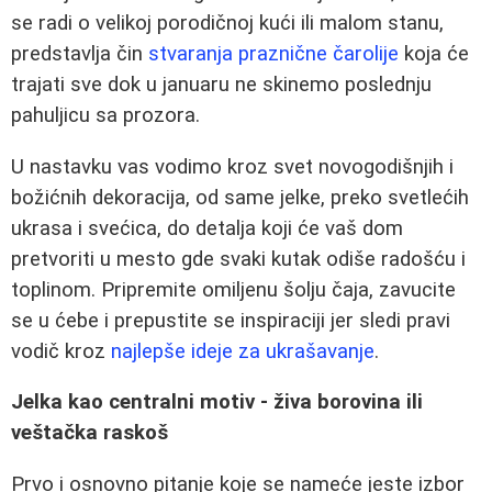
se radi o velikoj porodičnoj kući ili malom stanu,
predstavlja čin
stvaranja praznične čarolije
koja će
trajati sve dok u januaru ne skinemo poslednju
pahuljicu sa prozora.
U nastavku vas vodimo kroz svet novogodišnjih i
božićnih dekoracija, od same jelke, preko svetlećih
ukrasa i svećica, do detalja koji će vaš dom
pretvoriti u mesto gde svaki kutak odiše radošću i
toplinom. Pripremite omiljenu šolju čaja, zavucite
se u ćebe i prepustite se inspiraciji jer sledi pravi
vodič kroz
najlepše ideje za ukrašavanje
.
Jelka kao centralni motiv - živa borovina ili
veštačka raskoš
Prvo i osnovno pitanje koje se nameće jeste izbor