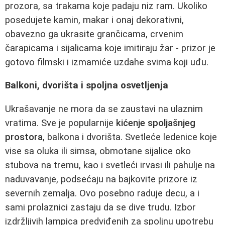
prozora, sa trakama koje padaju niz ram. Ukoliko
posedujete kamin, makar i onaj dekorativni,
obavezno ga ukrasite grančicama, crvenim
čarapicama i sijalicama koje imitiraju žar - prizor je
gotovo filmski i izmamiće uzdahe svima koji uđu.
Balkoni, dvorišta i spoljna osvetljenja
Ukrašavanje ne mora da se zaustavi na ulaznim
vratima. Sve je popularnije
kićenje spoljašnjeg
prostora
, balkona i dvorišta. Svetleće ledenice koje
vise sa oluka ili simsa, obmotane sijalice oko
stubova na tremu, kao i svetleći irvasi ili pahulje na
naduvavanje, podsećaju na bajkovite prizore iz
severnih zemalja. Ovo posebno raduje decu, a i
sami prolaznici zastaju da se dive trudu. Izbor
izdržljivih lampica predviđenih za spoljnu upotrebu