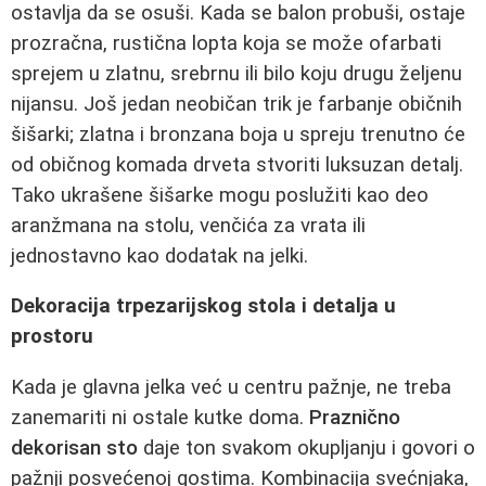
ostavlja da se osuši. Kada se balon probuši, ostaje
prozračna, rustična lopta koja se može ofarbati
sprejem u zlatnu, srebrnu ili bilo koju drugu željenu
nijansu. Još jedan neobičan trik je farbanje običnih
šišarki; zlatna i bronzana boja u spreju trenutno će
od običnog komada drveta stvoriti luksuzan detalj.
Tako ukrašene šišarke mogu poslužiti kao deo
aranžmana na stolu, venčića za vrata ili
jednostavno kao dodatak na jelki.
Dekoracija trpezarijskog stola i detalja u
prostoru
Kada je glavna jelka već u centru pažnje, ne treba
zanemariti ni ostale kutke doma.
Praznično
dekorisan sto
daje ton svakom okupljanju i govori o
pažnji posvećenoj gostima. Kombinacija svećnjaka,