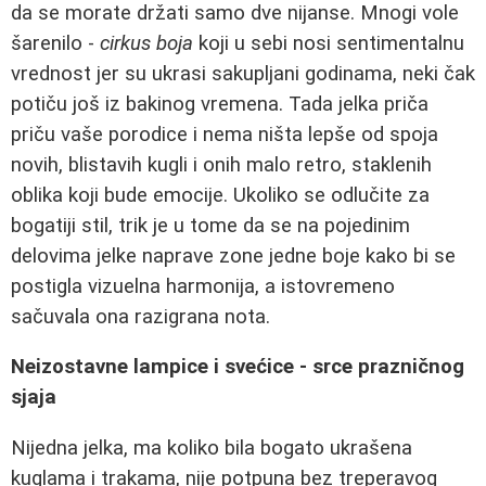
da se morate držati samo dve nijanse. Mnogi vole
šarenilo -
cirkus boja
koji u sebi nosi sentimentalnu
vrednost jer su ukrasi sakupljani godinama, neki čak
potiču još iz bakinog vremena. Tada jelka priča
priču vaše porodice i nema ništa lepše od spoja
novih, blistavih kugli i onih malo retro, staklenih
oblika koji bude emocije. Ukoliko se odlučite za
bogatiji stil, trik je u tome da se na pojedinim
delovima jelke naprave zone jedne boje kako bi se
postigla vizuelna harmonija, a istovremeno
sačuvala ona razigrana nota.
Neizostavne lampice i svećice - srce prazničnog
sjaja
Nijedna jelka, ma koliko bila bogato ukrašena
kuglama i trakama, nije potpuna bez treperavog