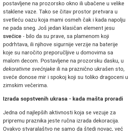
postavljene na prozorsko okno ili ubačene u velike
staklene vaze. Tako se čitav prostor pretvara u
svetleću oazu koja mami osmeh čak i kada napolju
ne pada sneg. Još jedan klasičan element jesu
svećice
- bilo da su prave, sa plamenom koji
podrhtava, ili njihove sigurnije verzije na baterije
koje su naročito preporučljive u domovima sa
malom decom. Postavljene na prozorsku dasku, u
dekorativne svećnjake
ili na praznično ukrašen sto,
sveće donose mir i spokoj koji su toliko dragoceni u
zimskim večerima.
Izrada sopstvenih ukrasa - kada mašta proradi
Jedna od najlepših aktivnosti koja se vezuje za
pripremu praznika jeste ručna izrada dekoracija.
Ovakvo stvaralaštvo ne samo da štedi novac, već