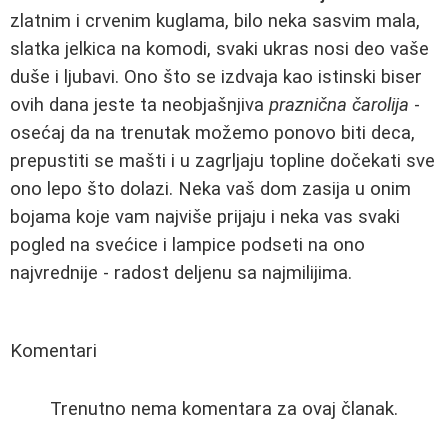
zlatnim i crvenim kuglama, bilo neka sasvim mala,
slatka jelkica na komodi, svaki ukras nosi deo vaše
duše i ljubavi. Ono što se izdvaja kao istinski biser
ovih dana jeste ta neobjašnjiva
praznična čarolija
-
osećaj da na trenutak možemo ponovo biti deca,
prepustiti se mašti i u zagrljaju topline dočekati sve
ono lepo što dolazi. Neka vaš dom zasija u onim
bojama koje vam najviše prijaju i neka vas svaki
pogled na svećice i lampice podseti na ono
najvrednije - radost deljenu sa najmilijima.
Komentari
Trenutno nema komentara za ovaj članak.