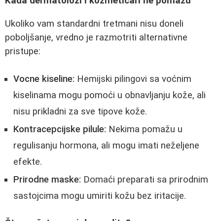
Kada dermatolozi i kozmetičari ne pomažu
Ukoliko vam standardni tretmani nisu doneli
poboljšanje, vredno je razmotriti alternativne
pristupe:
Vocne kiseline:
Hemijski pilingovi sa voćnim
kiselinama mogu pomoći u obnavljanju kože, ali
nisu prikladni za sve tipove kože.
Kontracepcijske pilule:
Nekima pomažu u
regulisanju hormona, ali mogu imati neželjene
efekte.
Prirodne maske:
Domaći preparati sa prirodnim
sastojcima mogu umiriti kožu bez iritacije.