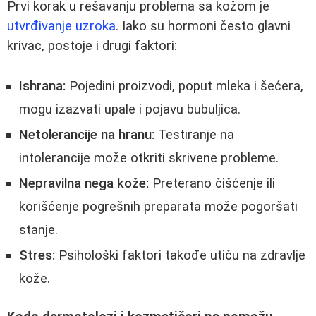
Prvi korak u rešavanju problema sa kožom je
utvrđivanje uzroka
. Iako su hormoni često glavni
krivac, postoje i drugi faktori:
Ishrana:
Pojedini proizvodi, poput mleka i šećera,
mogu izazvati upale i pojavu bubuljica.
Netolerancije na hranu:
Testiranje na
intolerancije može otkriti skrivene probleme.
Nepravilna nega kože:
Preterano čišćenje ili
korišćenje pogrešnih preparata može pogoršati
stanje.
Stres:
Psihološki faktori takođe utiču na zdravlje
kože.