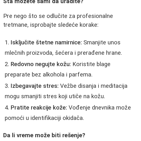
Šta možete sami da uradite?
Pre nego što se odlučite za profesionalne
tretmane, isprobajte sledeće korake:
Isključite štetne namirnice:
Smanjite unos
mlečnih proizvoda, šećera i prerađene hrane.
Redovno negujte kožu:
Koristite blage
preparate bez alkohola i parfema.
Izbegavajte stres:
Vežbe disanja i meditacija
mogu smanjiti stres koji utiče na kožu.
Pratite reakcije kože:
Vođenje dnevnika može
pomoći u identifikaciji okidača.
Da li vreme može biti rešenje?