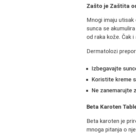
Zašto je Zaštita 
Mnogi imaju utisak 
sunca se akumulira
od raka kože. Čak i
Dermatolozi prepor
Izbegavajte sunc
Koristite kreme 
Ne zanemarujte za
Beta Karoten Tabl
Beta karoten je pri
mnoga pitanja o nje