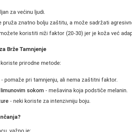
jan za većinu ljudi.
e pruža znatno bolju zaštitu, a može sadržati agresivne
možete koristiti niži faktor (20-30) jer je koža već adap
 za Brže Tamnjenje
 koriste prirodne metode:
- pomaže pri tamnjenju, ali nema zaštitni faktor.
a limunovim sokom
- mešavina koja podstiče melanin.
ture
- neki koriste za intenzivniju boju.
unčanja?
cu, važno je: