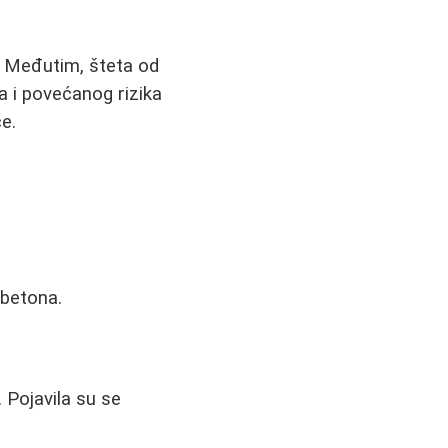
. Međutim, šteta od
 i povećanog rizika
e.
 betona.
 Pojavila su se