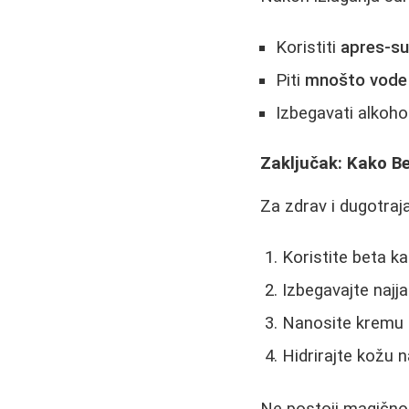
Koristiti
apres-s
Piti
mnošto vode
Izbegavati alkoho
Zaključak: Kako B
Za zdrav i dugotraja
Koristite beta k
Izbegavajte najj
Nanosite kremu 
Hidrirajte kožu 
Ne postoji magično