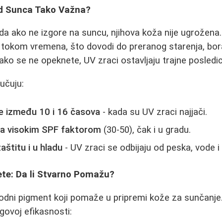
od Sunca Tako Važna?
da ako ne izgore na suncu, njihova koža nije ugrožena
 tokom vremena, što dovodi do preranog starenja, bora
 ako se ne opeknete, UV zraci ostavljaju trajne posledic
učuju:
e između 10 i 16 časova
- kada su UV zraci najjači.
sa visokim SPF faktorom
(30-50), čak i u gradu.
štitu i u hladu
- UV zraci se odbijaju od peska, vode i
ete: Da li Stvarno Pomažu?
rodni pigment koji pomaže u pripremi kože za sunčanje.
govoj efikasnosti: