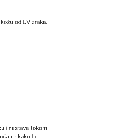
i kožu od UV zraka.
cu
i nastave tokom
unčanja kako bi