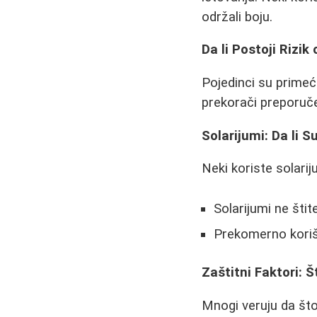
održali boju.
Da li Postoji Rizi
Pojedinci su primeći
prekorači preporuče
Solarijumi: Da li 
Neki koriste solari
Solarijumi ne šti
Prekomerno korišć
Zaštitni Faktori: Š
Mnogi veruju da što j