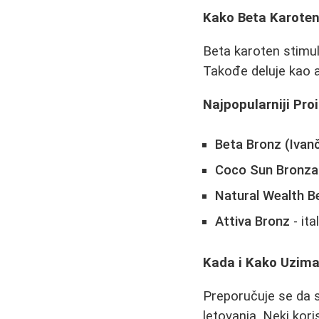
Kako Beta Karoten
Beta karoten stimul
Takođe deluje kao a
Najpopularniji Pr
Beta Bronz (Ivanči
Coco Sun Bronza
Natural Wealth B
Attiva Bronz
- ita
Kada i Kako Uzima
Preporučuje se da 
letovanja. Neki kor