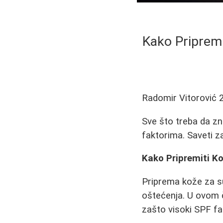
Kako Pripremi
Radomir Vitorović
Sve što treba da zn
faktorima. Saveti z
Kako Pripremiti Ko
Priprema kože za sun
oštećenja. U ovom č
zašto visoki SPF fak