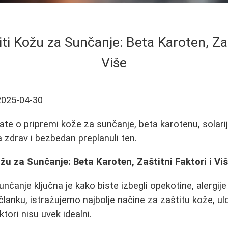
ti Kožu za Sunčanje: Beta Karoten, Zašt
Više
2025-04-30
ate o pripremi kože za sunčanje, beta karotenu, solari
a zdrav i bezbedan preplanuli ten.
žu za Sunčanje: Beta Karoten, Zaštitni Faktori i Vi
čanje ključna je kako biste izbegli opekotine, alergije
lanku, istražujemo najbolje načine za zaštitu kože, ul
tori nisu uvek idealni.