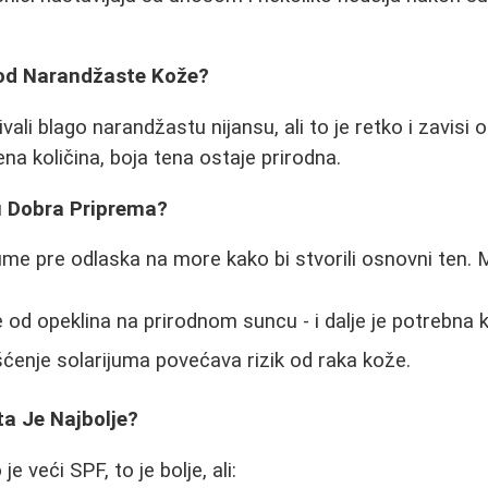
k od Narandžaste Kože?
vali blago narandžastu nijansu, ali to je retko i zavisi
na količina, boja tena ostaje prirodna.
Su Dobra Priprema?
jume pre odlaska na more kako bi stvorili osnovni ten.
te od opeklina na prirodnom suncu - i dalje je potrebna
enje solarijuma povećava rizik od raka kože.
ta Je Najbolje?
e veći SPF, to je bolje, ali: