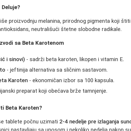
 Deluje?
iše proizvodnju melanina, prirodnog pigmenta koji štit
ntioksidans, neutrališući štetne slobodne radikale.
oizvodi sa Beta Karotenom
ć i sinovi)
- sadrži beta karoten, likopen i vitamin E.
to
- jeftinija alternativa sa sličnim sastavom.
eta Karoten
- ekonomičan izbor sa 100 kapsula.
lijanski preparat koji obećava brže tamnjenje.
ti Beta Karoten?
se tablete počnu uzimati
2-4 nedelje pre izlaganja sun
isnici nastavljaju sa unosom i nekoliko nedelja nakon s