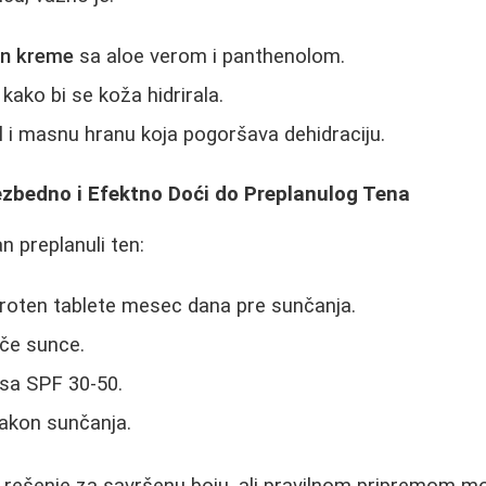
un kreme
sa aloe verom i panthenolom.
kako bi se koža hidrirala.
l i masnu hranu koja pogoršava dehidraciju.
ezbedno i Efektno Doći do Preplanulog Tenа
n preplanuli ten:
aroten tablete mesec dana pre sunčanja.
ače sunce.
sa SPF 30-50.
nakon sunčanja.
 rešenje za savršenu boju, ali pravilnom pripremom mo