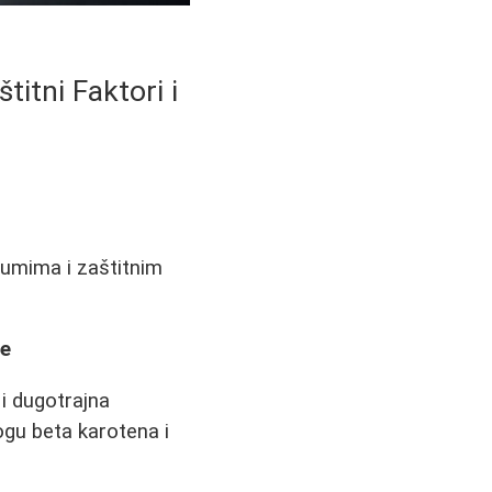
itni Faktori i
jumima i zaštitnim
še
 i dugotrajna
ogu beta karotena i