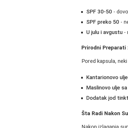
SPF 30-50
- dovol
SPF preko 50
- n
U julu i avgustu
- 
Prirodni Preparati
Pored kapsula, neki
Kantarionovo ulje
Maslinovo ulje s
Dodatak jod tink
Šta Radi Nakon S
Nakon izlaganja sun