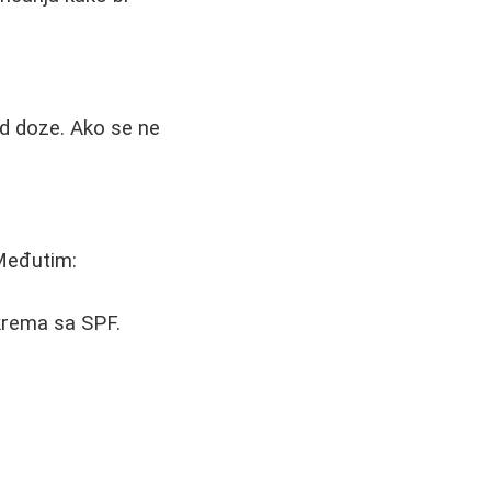
 od doze. Ako se ne
 Međutim:
 krema sa SPF.