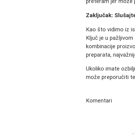
preteram jer može p
Zaključak: Slušajt
Kao što vidimo iz i
Ključ je u pažljivom
kombinacije proizvo
preparata, najvažni
Ukoliko imate ozbil
može preporučiti t
Komentari