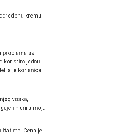
im određenu kremu,
m probleme sa
o koristim jednu
lila je korisnica.
injeg voska,
guje i hidrira moju
ultatima. Cena je