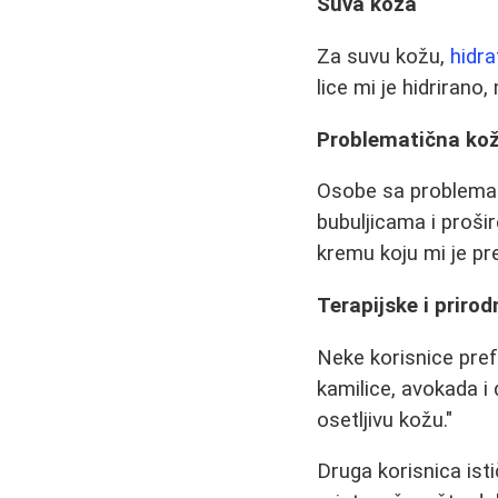
Suva koža
Za suvu kožu,
hidra
lice mi je hidrirano,
Problematična ko
Osobe sa problema
bubuljicama i proši
kremu koju mi je pre
Terapijske i prirod
Neke korisnice prefe
kamilice, avokada i 
osetljivu kožu."
Druga korisnica ist