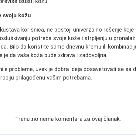
reviše isušiti kožu."
e svoju kožu
skustava korisnica, ne postoji univerzalno rešenje koj
 osluškivanju potreba svoje kože i strpljenju u pronalaž
da. Bilo da koristite samo dnevnu kremu ili kombinacij
je je da vaša koža bude zdrava i zadovoljna.
jnije probleme, uvek je dobra ideja posavetovati se sa
erapiju prilagođenu vašim potrebama.
Trenutno nema komentara za ovaj članak.