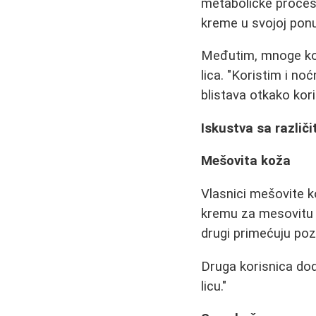
metaboličke proces
kreme u svojoj ponu
Međutim, mnoge kori
lica. "Koristim i no
blistava otkako kori
Iskustva sa različ
Mešovita koža
Vlasnici mešovite 
kremu za mesovitu k
drugi primećuju pozi
Druga korisnica dod
licu."