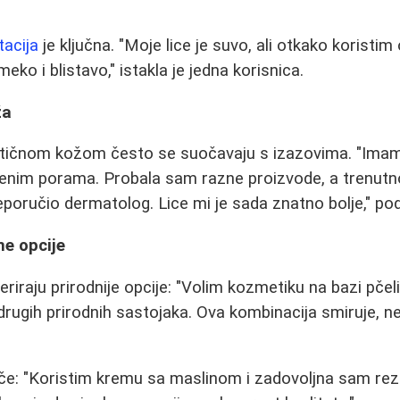
tacija
je ključna. "Moje lice je suvo, ali otkako korist
 meko i blistavo," istakla je jedna korisnica.
ža
tičnom kožom često se suočavaju s izazovima. "Ima
renim porama. Probala sam razne proizvode, a trenutn
poručio dermatolog. Lice mi je sada znatno bolje," pode
ne opcije
riraju prirodnije opcije: "Volim kozmetiku na bazi pčel
drugih prirodnih sastojaka. Ova kombinacija smiruje, ne
iče: "Koristim kremu sa maslinom i zadovoljna sam rez