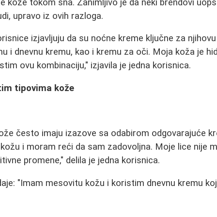
e kože tokom sna. Zanimljivo je da neki brendovi uop
di, upravo iz ovih razloga.
snice izjavljuju da su noćne kreme ključne za njihovu
ćnu i dnevnu kremu, kao i kremu za oči. Moja koža je hi
stim ovu kombinaciju," izjavila je jedna korisnica.
itim tipovima kože
kože često imaju izazove sa odabirom odgovarajuće kr
ožu i moram reći da sam zadovoljna. Moje lice nije ma
tivne promene," delila je jedna korisnica.
aje: "Imam mesovitu kožu i koristim dnevnu kremu koja