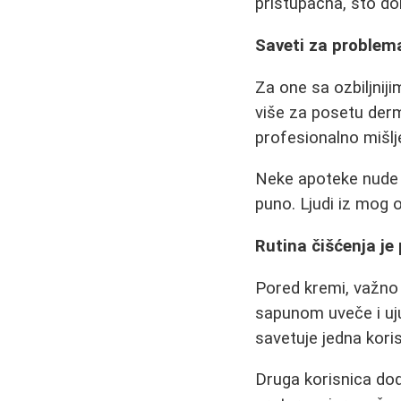
pristupačna, što dok
Saveti za problem
Za one sa ozbiljnij
više za posetu derm
profesionalno mišlje
Neke apoteke nude u
puno. Ljudi iz mog o
Rutina čišćenja j
Pored kremi, važno 
sapunom uveče i uju
savetuje jedna koris
Druga korisnica doda