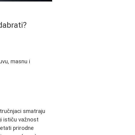
dabrati?
suvu, masnu i
tručnjaci smatraju
 ističu važnost
tati prirodne