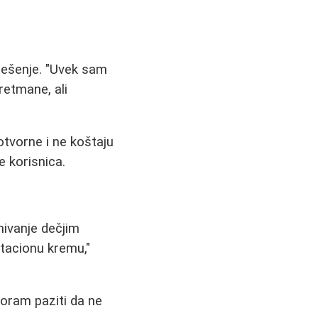
rešenje. "Uvek sam
retmane, ali
tvorne i ne koštaju
e korisnica.
mivanje dečjim
atacionu kremu,"
 moram paziti da ne