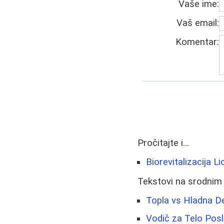
Vaše ime:
Vaš email:
Komentar:
Pročitajte i...
Biorevitalizacija 
Tekstovi na srodnim
Topla vs Hladna D
Vodič za Telo Posl