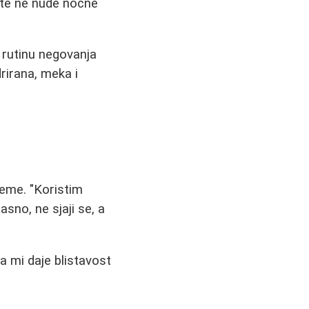
šte ne nude noćne
 rutinu negovanja
drirana, meka i
eme. "Koristim
sno, ne sjaji se, a
 mi daje blistavost