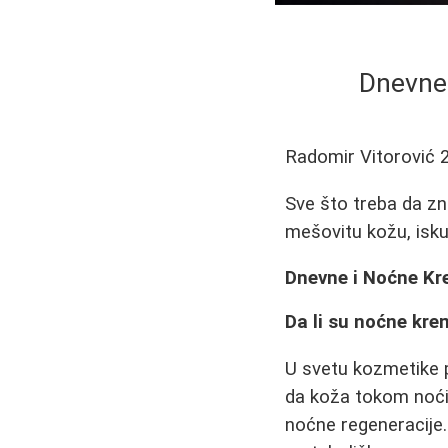
Dnevne 
Radomir Vitorović
Sve što treba da zn
mešovitu kožu, isku
Dnevne i Noćne Kr
Da li su noćne kr
U svetu kozmetike p
da koža tokom noći
noćne regeneracije