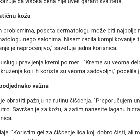
azuje da visoka cena nije uvek garant kvaliteta."
atičnu kožu
im problemima, poseta dermatologu može biti najbolje 
atologu nego salonima. Nisam radila komplikovanije t
nje je neprocenjivo," savetuje jedna korisnica.
slugu pravljenja kremi po meri. "Kreme su veoma delo
kruženja koji ih koriste su veoma zadovoljni," podelila j
e podjednako važna
je obratiti pažnju na rutinu čišćenja. "Preporučujem u
tro. Savršen je za kožu, a zatim nanesite laganu hidr
nica.
je: "Koristim gel za čišćenje lica koji dobro čisti, ali