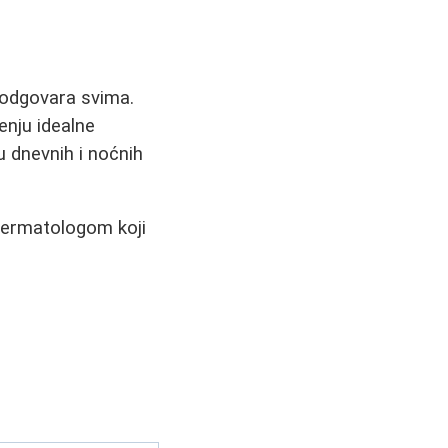
e odgovara svima.
enju idealne
u dnevnih i noćnih
 dermatologom koji