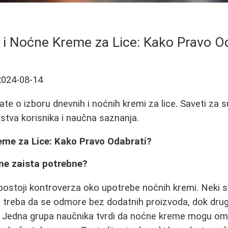
i Noćne Kreme za Lice: Kako Pravo O
2024-08-14
ate o izboru dnevnih i noćnih kremi za lice. Saveti za 
stva korisnika i naučna saznanja.
eme za Lice: Kako Pravo Odabrati?
eme zaista potrebne?
ostoji kontroverza oko upotrebe noćnih kremi. Neki s
 treba da se odmore bez dodatnih proizvoda, dok drugi
. Jedna grupa naučnika tvrdi da noćne kreme mogu ome