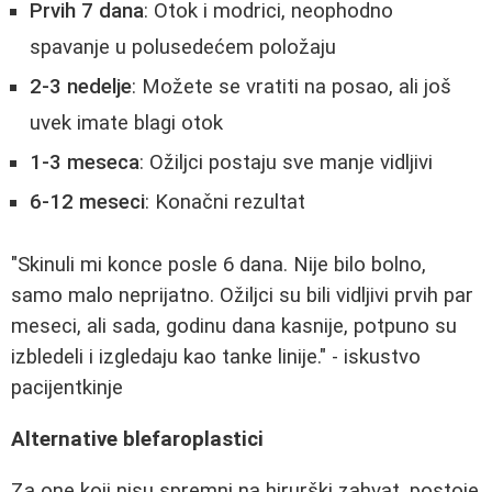
Prvih 7 dana
: Otok i modrici, neophodno
spavanje u polusedećem položaju
2-3 nedelje
: Možete se vratiti na posao, ali još
uvek imate blagi otok
1-3 meseca
: Ožiljci postaju sve manje vidljivi
6-12 meseci
: Konačni rezultat
"Skinuli mi konce posle 6 dana. Nije bilo bolno,
samo malo neprijatno. Ožiljci su bili vidljivi prvih par
meseci, ali sada, godinu dana kasnije, potpuno su
izbledeli i izgledaju kao tanke linije." - iskustvo
pacijentkinje
Alternative blefaroplastici
Za one koji nisu spremni na hirurški zahvat, postoje