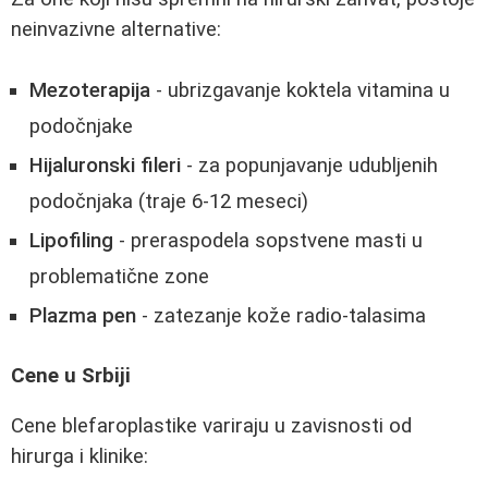
neinvazivne alternative:
Mezoterapija
- ubrizgavanje koktela vitamina u
podočnjake
Hijaluronski fileri
- za popunjavanje udubljenih
podočnjaka (traje 6-12 meseci)
Lipofiling
- preraspodela sopstvene masti u
problematične zone
Plazma pen
- zatezanje kože radio-talasima
Cene u Srbiji
Cene blefaroplastike variraju u zavisnosti od
hirurga i klinike: