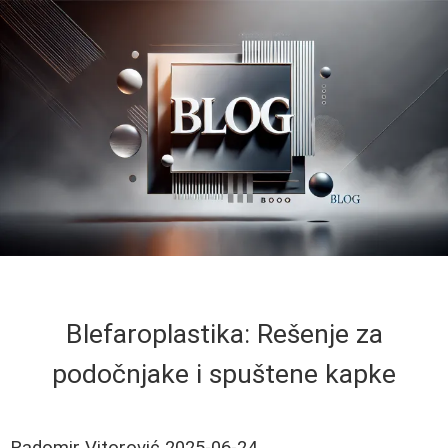
Blefaroplastika: Rešenje za
podočnjake i spuštene kapke
Radomir Vitorović
2025-06-24