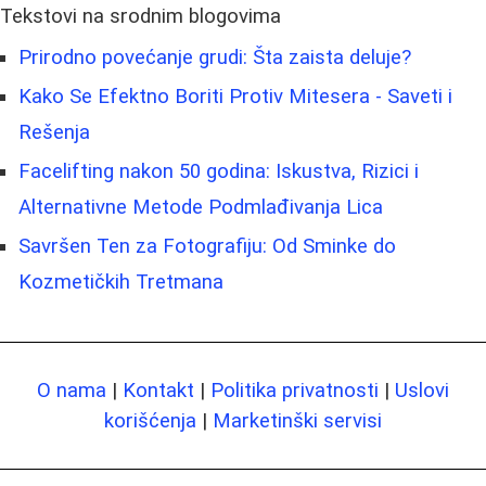
Tekstovi na srodnim blogovima
Prirodno povećanje grudi: Šta zaista deluje?
Kako Se Efektno Boriti Protiv Mitesera - Saveti i
Rešenja
Facelifting nakon 50 godina: Iskustva, Rizici i
Alternativne Metode Podmlađivanja Lica
Savršen Ten za Fotografiju: Od Sminke do
Kozmetičkih Tretmana
O nama
|
Kontakt
|
Politika privatnosti
|
Uslovi
korišćenja
|
Marketinški servisi