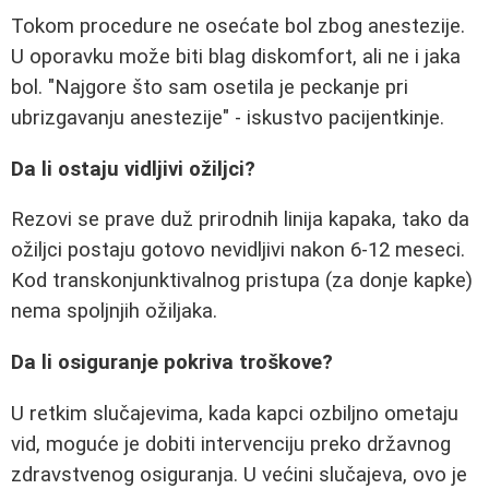
Tokom procedure ne osećate bol zbog anestezije.
U oporavku može biti blag diskomfort, ali ne i jaka
bol. "Najgore što sam osetila je peckanje pri
ubrizgavanju anestezije" - iskustvo pacijentkinje.
Da li ostaju vidljivi ožiljci?
Rezovi se prave duž prirodnih linija kapaka, tako da
ožiljci postaju gotovo nevidljivi nakon 6-12 meseci.
Kod transkonjunktivalnog pristupa (za donje kapke)
nema spoljnjih ožiljaka.
Da li osiguranje pokriva troškove?
U retkim slučajevima, kada kapci ozbiljno ometaju
vid, moguće je dobiti intervenciju preko državnog
zdravstvenog osiguranja. U većini slučajeva, ovo je