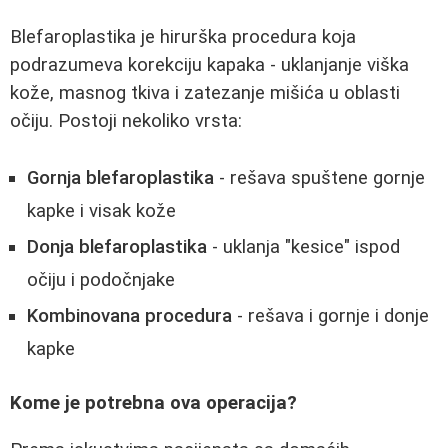
Blefaroplastika je hirurška procedura koja
podrazumeva korekciju kapaka - uklanjanje viška
kože, masnog tkiva i zatezanje mišića u oblasti
očiju. Postoji nekoliko vrsta:
Gornja blefaroplastika
- rešava spuštene gornje
kapke i visak kože
Donja blefaroplastika
- uklanja "kesice" ispod
očiju i podočnjake
Kombinovana procedura
- rešava i gornje i donje
kapke
Kome je potrebna ova operacija?