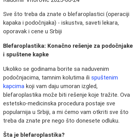
Sve što treba da znate o blefaroplastici (operaciji
kapaka i podočnjaka) - iskustva, saveti lekara,
oporavak i cene u Srbiji
Blefaroplastika: Konačno rešenje za podočnjake
i spuštene kapke
Ukoliko se godinama borite sa naduvenim
podočnjacima, tamnim kolutima ili
spuštenim
kapcima
koji vam daju umoran izgled,
blefaroplastika može biti rešenje koje tražite. Ova
estetsko-medicinska procedura postaje sve
popularnija u Srbiji, a mi ćemo vam otkriti sve što
treba da znate pre nego što donesete odluku.
Šta je blefaroplastika?