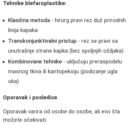
Tehnike blefaroplastike:
Klasična metoda
- hirurg pravi rez duž prirodnih
linija kapaka
Transkonjunktivalni pristup
- rez se pravi sa
unutrašnje strane kapka (bez spoljnjih ožiljaka)
Kombinovane tehnike
- uključuju preraspodelu
masnog tkiva ili kantopeksiju (podizanje ugla
oka)
Oporavak i posledice
Oporavak varira od osobe do osobe, ali evo šta
možete očekivati: