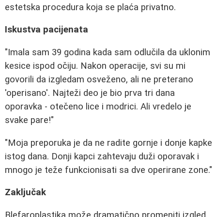
estetska procedura koja se plaća privatno.
Iskustva pacijenata
"Imala sam 39 godina kada sam odlučila da uklonim
kesice ispod očiju. Nakon operacije, svi su mi
govorili da izgledam osveženo, ali ne preterano
'operisano'. Najteži deo je bio prva tri dana
oporavka - otečeno lice i modrici. Ali vredelo je
svake pare!"
"Moja preporuka je da ne radite gornje i donje kapke
istog dana. Donji kapci zahtevaju duži oporavak i
mnogo je teže funkcionisati sa dve operirane zone."
Zaključak
Blefaroplastika može dramatično promeniti izgled