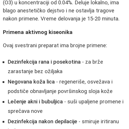
(O3) u koncentraciji od 0.04%. Deluje lokalno, ima
blago anestetičko dejstvo i ne ostavlja tragove
nakon primene. Vreme delovanja je 15-20 minuta.
Primena aktivnog kiseonika
Ovaj svestrani preparat ima brojne primene:
Dezinfekcija rana i posekotina
- za brže
zarastanje bez ožiljaka
Negovana koža lica
- regeneriše, osvežava i
podstiče obnavljanje površinskog sloja kože
Lečenje akni i bubuljica
- suši upaljene promene i
sprečava nove
Dezinfekcija nakon depilacije
- smiruje iritiranu