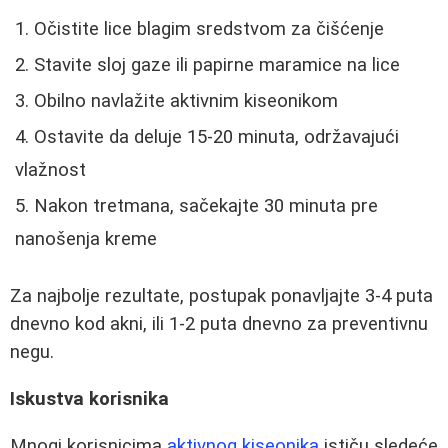
Očistite lice blagim sredstvom za čišćenje
Stavite sloj gaze ili papirne maramice na lice
Obilno navlažite aktivnim kiseonikom
Ostavite da deluje 15-20 minuta, održavajući
vlažnost
Nakon tretmana, sačekajte 30 minuta pre
nanošenja kreme
Za najbolje rezultate, postupak ponavljajte 3-4 puta
dnevno kod akni, ili 1-2 puta dnevno za preventivnu
negu.
Iskustva korisnika
Mnogi korisnicima
aktivnog kiseonika
ističu sledeće