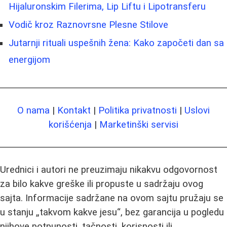
Hijaluronskim Filerima, Lip Liftu i Lipotransferu
Vodič kroz Raznovrsne Plesne Stilove
Jutarnji rituali uspešnih žena: Kako započeti dan sa
energijom
O nama
|
Kontakt
|
Politika privatnosti
|
Uslovi
korišćenja
|
Marketinški servisi
Urednici i autori ne preuzimaju nikakvu odgovornost
za bilo kakve greške ili propuste u sadržaju ovog
sajta. Informacije sadržane na ovom sajtu pružaju se
u stanju „takvom kakve jesu“, bez garancija u pogledu
njihove potpunosti, tačnosti, korisnosti ili