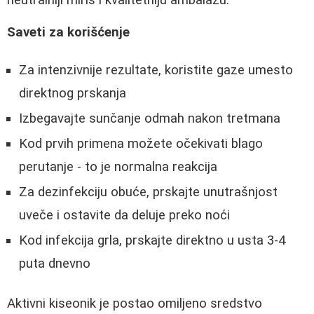
Saveti za korišćenje
Za intenzivnije rezultate, koristite gaze umesto
direktnog prskanja
Izbegavajte sunčanje odmah nakon tretmana
Kod prvih primena možete očekivati blago
perutanje - to je normalna reakcija
Za dezinfekciju obuće, prskajte unutrašnjost
uveče i ostavite da deluje preko noći
Kod infekcija grla, prskajte direktno u usta 3-4
puta dnevno
Aktivni kiseonik je postao omiljeno sredstvo