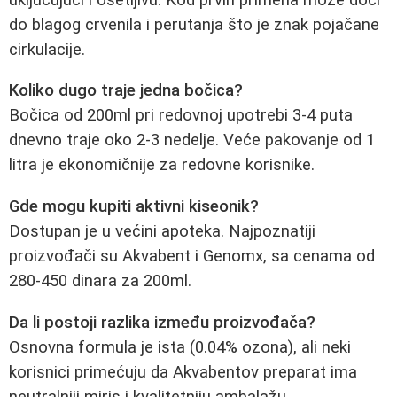
do blagog crvenila i perutanja što je znak pojačane
cirkulacije.
Koliko dugo traje jedna bočica?
Bočica od 200ml pri redovnoj upotrebi 3-4 puta
dnevno traje oko 2-3 nedelje. Veće pakovanje od 1
litra je ekonomičnije za redovne korisnike.
Gde mogu kupiti aktivni kiseonik?
Dostupan je u većini apoteka. Najpoznatiji
proizvođači su Akvabent i Genomx, sa cenama od
280-450 dinara za 200ml.
Da li postoji razlika između proizvođača?
Osnovna formula je ista (0.04% ozona), ali neki
korisnici primećuju da Akvabentov preparat ima
neutralniji miris i kvalitetniju ambalažu.