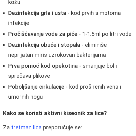
kožu
Dezinfekcija grla i usta
- kod prvih simptoma
infekcije
Pročišćavanje vode za piće
- 1-1.5ml po litri vode
Dezinfekcija obuće i stopala
- eliminiše
neprijatan miris uzrokovan bakterijama
Prva pomoć kod opekotina
- smanjuje bol i
sprečava plikove
Poboljšanje cirkulacije
- kod proširenih vena i
umornih nogu
Kako se koristi aktivni kiseonik za lice?
Za
tretman lica
preporučuje se: