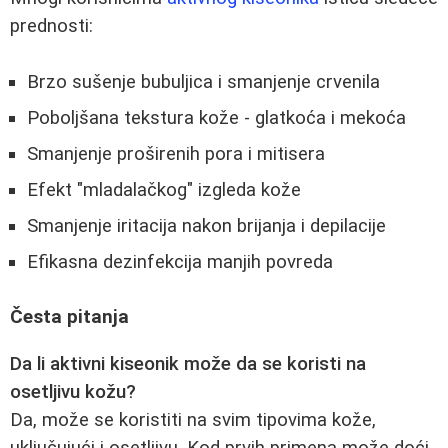
prednosti:
Brzo sušenje bubuljica i smanjenje crvenila
Poboljšana tekstura kože - glatkoća i mekoća
Smanjenje proširenih pora i mitisera
Efekt "mladalačkog" izgleda kože
Smanjenje iritacija nakon brijanja i depilacije
Efikasna dezinfekcija manjih povreda
Česta pitanja
Da li aktivni kiseonik može da se koristi na
osetljivu kožu?
Da, može se koristiti na svim tipovima kože,
uključujući i osetljivu. Kod prvih primena može doći